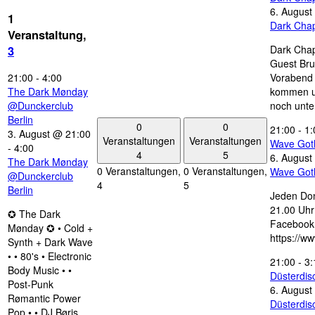
6. August
1
Dark Chap
Veranstaltung,
Dark Chap
3
Guest Bru
21:00
-
4:00
Vorabend 
The Dark Mønday
kommen u
@Dunckerclub
noch unte
Berlin
0
0
21:00
-
1:
3. August @ 21:00
Veranstaltungen
Veranstaltungen
Wave Got
-
4:00
4
5
6. August
The Dark Mønday
0 Veranstaltungen,
0 Veranstaltungen,
Wave Got
@Dunckerclub
4
5
Berlin
Jeden Don
21.00 Uhr 
✪ The Dark
Facebook
Mønday ✪ • Cold +
https://w
Synth + Dark Wave
• • 80's • Electronic
21:00
-
3:
Body Music • •
Düsterdi
Post-Punk
6. August
Rømantic Power
Düsterdi
Pop • • DJ Børis