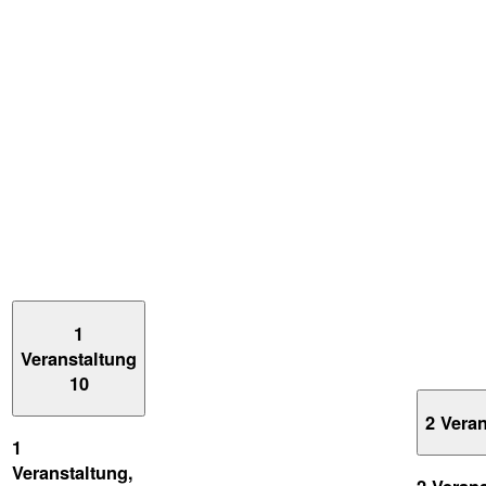
1
Veranstaltung
10
2 Vera
1
Veranstaltung,