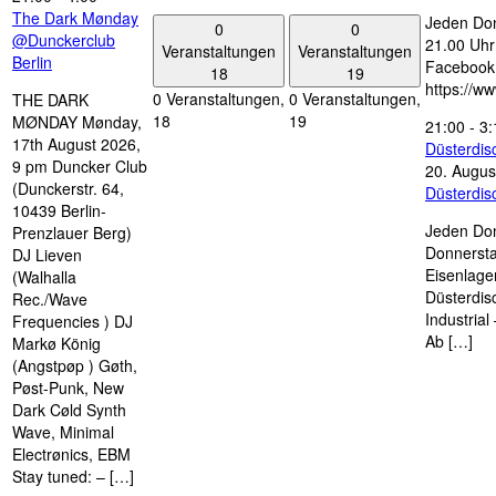
The Dark Mønday
Jeden Don
0
0
@Dunckerclub
21.00 Uhr 
Veranstaltungen
Veranstaltungen
Berlin
Facebook
18
19
https://w
0 Veranstaltungen,
0 Veranstaltungen,
THE DARK
18
19
MØNDAY Mønday,
21:00
-
3:
17th August 2026,
Düsterdi
9 pm Duncker Club
20. Augus
(Dunckerstr. 64,
Düsterdi
10439 Berlin-
Jeden Don
Prenzlauer Berg)
Donnersta
DJ Lieven
Eisenlage
(Walhalla
Düsterdis
Rec./Wave
Industria
Frequencies ) DJ
Ab […]
Markø König
(Angstpøp ) Gøth,
Pøst-Punk, New
Dark Cøld Synth
Wave, Minimal
Electrønics, EBM
Stay tuned: – […]