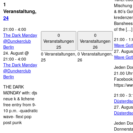
1
Mischung 
Veranstaltung,
& 80’s Go
kredenzen
24
Banshees,
21:00
-
4:00
of the […]
0
0
The Dark Mønday
21:00
-
1:
Veranstaltungen
Veranstaltungen
@Dunckerclub
Wave Got
25
26
Berlin
27. Augus
24. August @
0 Veranstaltungen,
0 Veranstaltungen,
Wave Got
21:00
-
4:00
25
26
The Dark Mønday
Jeden Don
@Dunckerclub
21.00 Uhr 
Berlin
Facebook
https://w
THE DARK
MØNDAY with: djs
21:00
-
3:
neue k & lichene
Düsterdi
free entry from 9-
27. Augus
10 p.m. -quadratic
Düsterdi
wave- flexi pop
post punk
Jeden Don
Donnersta