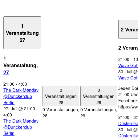
1
2 Vera
Veranstaltung
27
2 Veran
1
21:00
-
1:
Veranstaltung,
Wave Got
30. Juli 
27
Wave Got
21:00
-
4:00
Jeden Don
0
0
The Dark Mønday
21.00 Uhr 
Veranstaltungen
Veranstaltungen
@Dunckerclub
Facebook
28
29
Berlin
https://w
27. Juli @ 21:00
-
0 Veranstaltungen,
0 Veranstaltungen,
4:00
28
29
21:00
-
3:
The Dark Mønday
Düsterdi
@Dunckerclub
30. Juli 
Berlin
Düsterdi