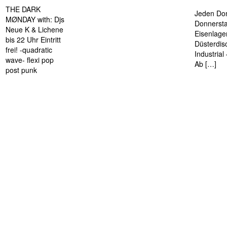
THE DARK
Jeden Don
MØNDAY with: Djs
Donnersta
Neue K & Lichene
Eisenlage
bis 22 Uhr Eintritt
Düsterdis
frei! -quadratic
Industria
wave- flexi pop
Ab […]
post punk