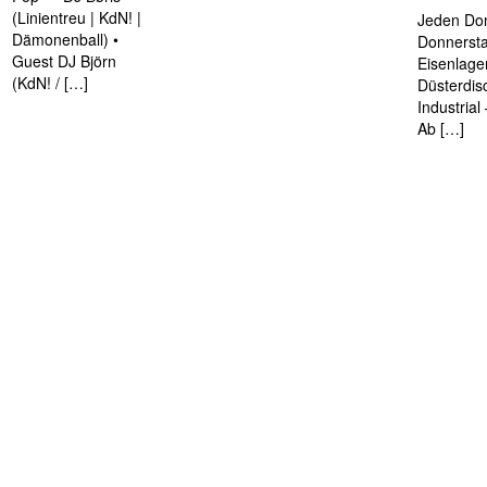
(Linientreu | KdN! |
Jeden Don
Dämonenball) •
Donnersta
Guest DJ Björn
Eisenlage
(KdN! / […]
Düsterdis
Industria
Ab […]