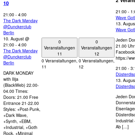
2 Veran
10
21:00
-
1:
21:00
-
4:00
Wave Got
The Dark Mønday
13. Augus
@Dunckerclub
Wave Got
Berlin
10. August @
Jeden Don
0
0
21:00
-
4:00
21.00 Uhr 
Veranstaltungen
Veranstaltungen
The Dark Mønday
Facebook
11
12
@Dunckerclub
https://w
0 Veranstaltungen,
0 Veranstaltungen,
Berlin
11
12
21:00
-
3:
DARK MONDAY
Düsterdi
with Ilija
13. Augus
(BlackWeb) 22.00-
Düsterdi
04.00 Times:
Jeden Don
Doors: 21.00 Free
Donnersta
Entrance 21-22.00
Eisenlage
Styles: +Post-Punk,
Düsterdis
+Dark Wave,
Industria
+Synth, +EBM,
Ab […]
+Industrial, +Goth
Rock, +Minimal