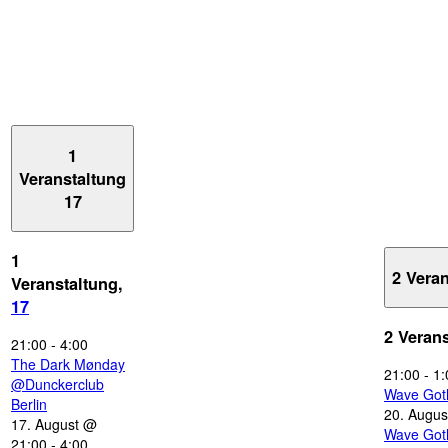
1
Veranstaltung
17
1
2 Vera
Veranstaltung,
17
2 Veran
21:00
-
4:00
The Dark Mønday
21:00
-
1:
@Dunckerclub
Wave Got
Berlin
20. Augus
17. August @
Wave Got
21:00
-
4:00