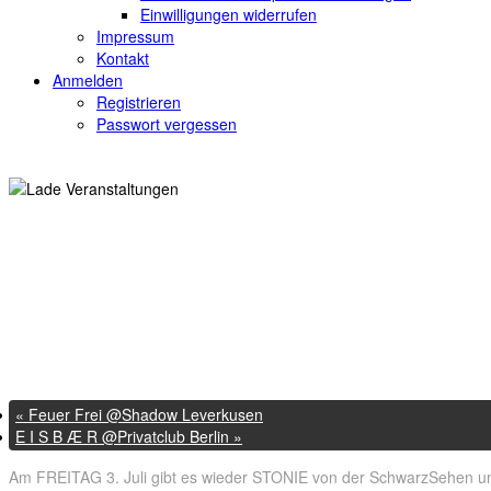
Einwilligungen widerrufen
Impressum
Kontakt
Anmelden
Registrieren
Passwort vergessen
« Alle Veranstaltungen
SchwarzSehen @Forum Bielefeld
3. Juli @ 22:00
-
4:00
«
Feuer Frei @Shadow Leverkusen
E I S B Æ R @Privatclub Berlin
»
Am FREITAG 3. Juli gibt es wieder STONIE von der SchwarzSehen u