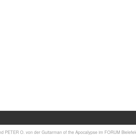
Diese Veranstaltung hat bereits stattgefunden.
nd PETER O. von der Guitarman of the Apocalypse im FORUM Bielefel