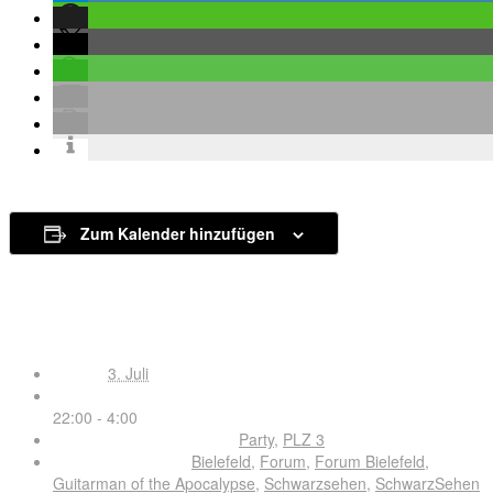
Zum Kalender hinzufügen
Details
Datum:
3. Juli
Zeit:
22:00 - 4:00
Veranstaltungskategorien:
Party
,
PLZ 3
Veranstaltung-Tags:
Bielefeld
,
Forum
,
Forum Bielefeld
,
Guitarman of the Apocalypse
,
Schwarzsehen
,
SchwarzSehen