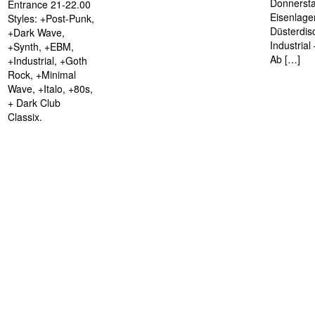
Donnersta
Entrance 21-22.00
Eisenlage
Styles: +Post-Punk,
Düsterdis
+Dark Wave,
Industria
+Synth, +EBM,
Ab […]
+Industrial, +Goth
Rock, +Minimal
Wave, +Italo, +80s,
+ Dark Club
Classix.