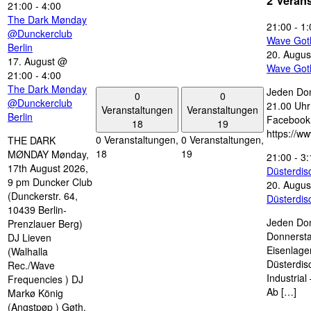
2 Veran
21:00
-
4:00
The Dark Mønday
21:00
-
1:
@Dunckerclub
Wave Got
Berlin
20. Augus
17. August @
Wave Got
21:00
-
4:00
The Dark Mønday
Jeden Don
0
0
@Dunckerclub
21.00 Uhr 
Veranstaltungen
Veranstaltungen
Berlin
Facebook
18
19
https://w
0 Veranstaltungen,
0 Veranstaltungen,
THE DARK
18
19
MØNDAY Mønday,
21:00
-
3:
17th August 2026,
Düsterdi
9 pm Duncker Club
20. Augus
(Dunckerstr. 64,
Düsterdi
10439 Berlin-
Jeden Don
Prenzlauer Berg)
Donnersta
DJ Lieven
Eisenlage
(Walhalla
Düsterdis
Rec./Wave
Industria
Frequencies ) DJ
Ab […]
Markø König
(Angstpøp ) Gøth,