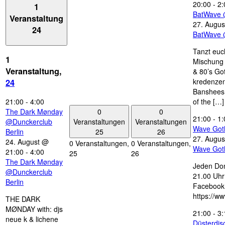
20:00
-
2:
1
BatWave 
Veranstaltung
27. Augus
24
BatWave 
Tanzt euc
1
Mischung 
Veranstaltung,
& 80’s Go
kredenzen
24
Banshees,
21:00
-
4:00
of the […]
0
0
The Dark Mønday
21:00
-
1:
Veranstaltungen
Veranstaltungen
@Dunckerclub
Wave Got
25
26
Berlin
27. Augus
24. August @
0 Veranstaltungen,
0 Veranstaltungen,
Wave Got
21:00
-
4:00
25
26
The Dark Mønday
Jeden Don
@Dunckerclub
21.00 Uhr 
Berlin
Facebook
https://w
THE DARK
MØNDAY with: djs
21:00
-
3:
neue k & lichene
Düsterdi