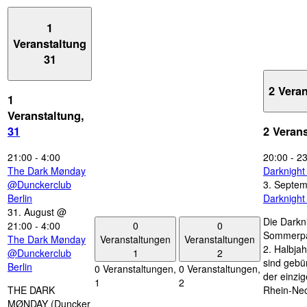
1
Veranstaltung
31
2 Vera
1
Veranstaltung,
31
2 Veran
21:00
-
4:00
20:00
-
23
The Dark Mønday
Darknigh
@Dunckerclub
3. Septe
Berlin
Darknigh
31. August @
Die Darkn
0
0
21:00
-
4:00
Sommerpau
Veranstaltungen
Veranstaltungen
The Dark Mønday
2. Halbjah
1
2
@Dunckerclub
sind gebün
Berlin
0 Veranstaltungen,
0 Veranstaltungen,
der einzi
1
2
THE DARK
Rhein-Nec
MØNDAY (Duncker