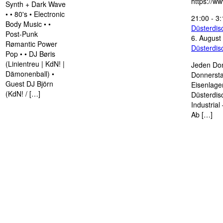
https://w
Synth + Dark Wave
• • 80's • Electronic
21:00
-
3:
Body Music • •
Düsterdi
Post-Punk
6. August
Rømantic Power
Düsterdi
Pop • • DJ Børis
(Linientreu | KdN! |
Jeden Don
Dämonenball) •
Donnersta
Guest DJ Björn
Eisenlage
(KdN! / […]
Düsterdis
Industria
Ab […]