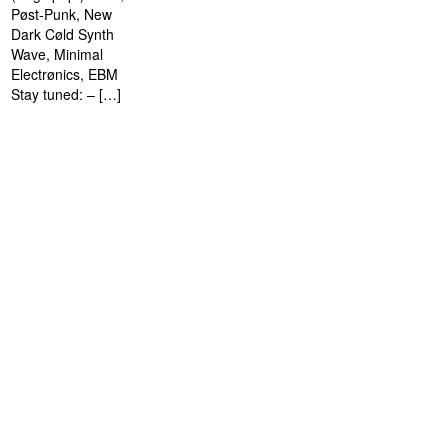
Pøst-Punk, New
Dark Cøld Synth
Wave, Minimal
Electrønics, EBM
Stay tuned: – […]