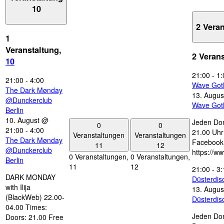
10
2 Vera
1
Veranstaltung,
2 Veran
10
21:00
-
1:
21:00
-
4:00
Wave Got
The Dark Mønday
13. Augus
@Dunckerclub
Wave Got
Berlin
10. August @
Jeden Don
0
0
21:00
-
4:00
21.00 Uhr 
Veranstaltungen
Veranstaltungen
The Dark Mønday
Facebook
11
12
@Dunckerclub
https://w
0 Veranstaltungen,
0 Veranstaltungen,
Berlin
11
12
21:00
-
3:
DARK MONDAY
Düsterdi
with Ilija
13. Augus
(BlackWeb) 22.00-
Düsterdi
04.00 Times:
Jeden Don
Doors: 21.00 Free