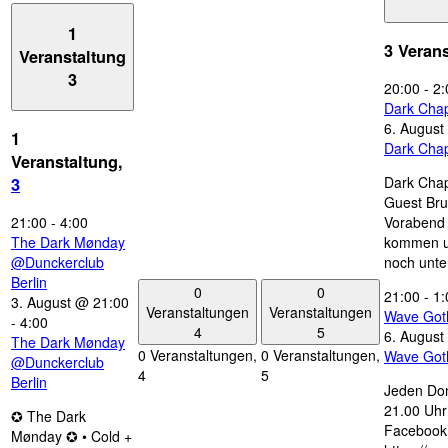
1
3 Veran
Veranstaltung
3
20:00
-
2:
Dark Chap
6. August
1
Dark Chap
Veranstaltung,
Dark Chap
3
Guest Bru
21:00
-
4:00
Vorabend 
The Dark Mønday
kommen u
@Dunckerclub
noch unte
Berlin
0
0
21:00
-
1:
3. August @ 21:00
Veranstaltungen
Veranstaltungen
Wave Got
-
4:00
4
5
6. August
The Dark Mønday
0 Veranstaltungen,
0 Veranstaltungen,
Wave Got
@Dunckerclub
4
5
Berlin
Jeden Don
21.00 Uhr 
✪ The Dark
Facebook
Mønday ✪ • Cold +