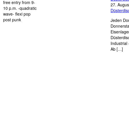
free entry from 9-
27. Augus
10 p.m. -quadratic
Düsterdi
wave- flexi pop
post punk
Jeden Don
Donnersta
Eisenlage
Düsterdis
Industria
Ab […]