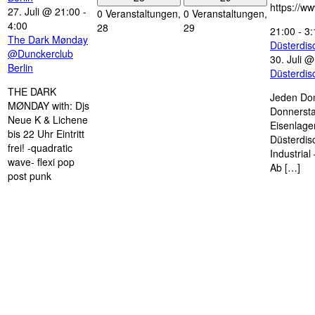
https://w
27. Juli @ 21:00
-
0 Veranstaltungen,
0 Veranstaltungen,
4:00
28
29
21:00
-
3:
The Dark Mønday
Düsterdi
@Dunckerclub
30. Juli 
Berlin
Düsterdi
THE DARK
Jeden Don
MØNDAY with: Djs
Donnersta
Neue K & Lichene
Eisenlage
bis 22 Uhr Eintritt
Düsterdis
frei! -quadratic
Industria
wave- flexi pop
Ab […]
post punk