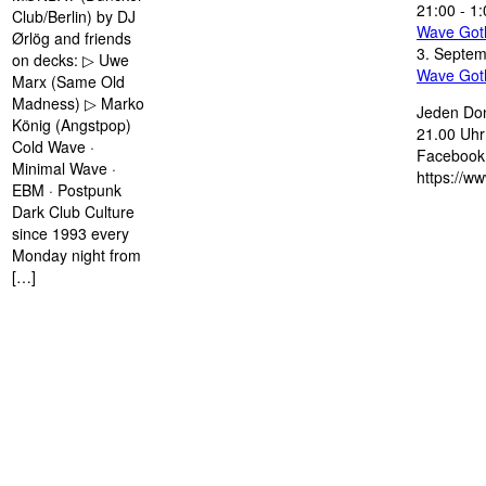
21:00
-
1:
Club/Berlin) by DJ
Wave Got
Ørlög and friends
3. Septe
on decks: ▷ Uwe
Wave Got
Marx (Same Old
Madness) ▷ Marko
Jeden Don
König (Angstpop)
21.00 Uhr 
Cold Wave ·
Facebook 
Minimal Wave ·
https://w
EBM · Postpunk
Dark Club Culture
since 1993 every
Monday night from
[…]