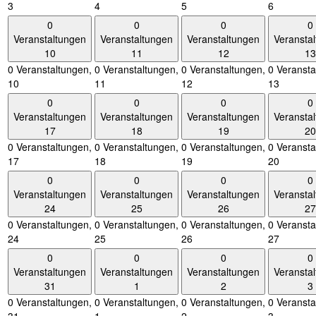
3
4
5
6
0
0
0
0
Veranstaltungen
Veranstaltungen
Veranstaltungen
Veransta
10
11
12
13
0 Veranstaltungen,
0 Veranstaltungen,
0 Veranstaltungen,
0 Veransta
10
11
12
13
0
0
0
0
Veranstaltungen
Veranstaltungen
Veranstaltungen
Veransta
17
18
19
20
0 Veranstaltungen,
0 Veranstaltungen,
0 Veranstaltungen,
0 Veransta
17
18
19
20
0
0
0
0
Veranstaltungen
Veranstaltungen
Veranstaltungen
Veransta
24
25
26
27
0 Veranstaltungen,
0 Veranstaltungen,
0 Veranstaltungen,
0 Veransta
24
25
26
27
0
0
0
0
Veranstaltungen
Veranstaltungen
Veranstaltungen
Veransta
31
1
2
3
0 Veranstaltungen,
0 Veranstaltungen,
0 Veranstaltungen,
0 Veransta
31
1
2
3