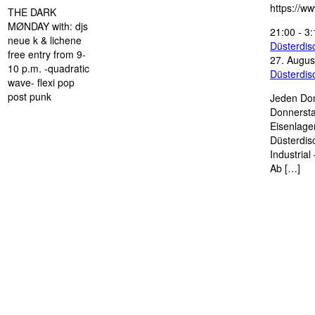
https://w
THE DARK
MØNDAY with: djs
21:00
-
3:
neue k & lichene
Düsterdi
free entry from 9-
27. Augus
10 p.m. -quadratic
Düsterdi
wave- flexi pop
post punk
Jeden Don
Donnersta
Eisenlage
Düsterdis
Industria
Ab […]