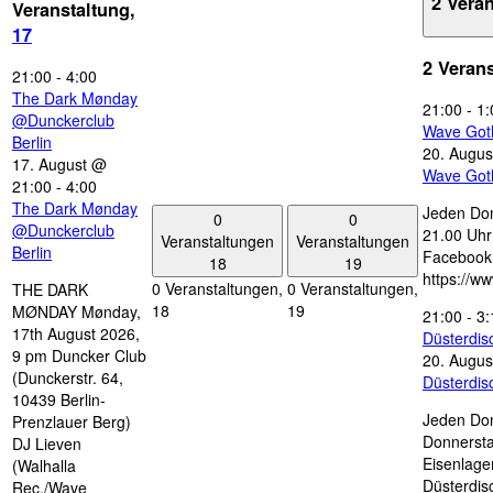
2 Vera
Veranstaltung,
17
2 Veran
21:00
-
4:00
The Dark Mønday
21:00
-
1:
@Dunckerclub
Wave Got
Berlin
20. Augus
17. August @
Wave Got
21:00
-
4:00
The Dark Mønday
Jeden Don
0
0
@Dunckerclub
21.00 Uhr 
Veranstaltungen
Veranstaltungen
Berlin
Facebook
18
19
https://w
0 Veranstaltungen,
0 Veranstaltungen,
THE DARK
18
19
MØNDAY Mønday,
21:00
-
3:
17th August 2026,
Düsterdi
9 pm Duncker Club
20. Augus
(Dunckerstr. 64,
Düsterdi
10439 Berlin-
Jeden Don
Prenzlauer Berg)
Donnersta
DJ Lieven
Eisenlage
(Walhalla
Düsterdis
Rec./Wave