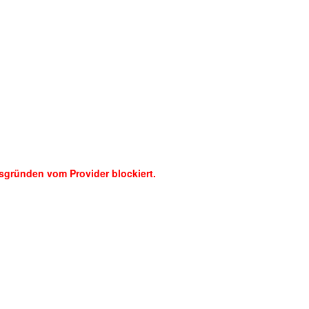
sgründen vom Provider blockiert.
nd akzeptiert. Ich stimme zu, dass meine Formularangaben zur Kont