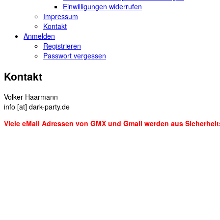
Einwilligungen widerrufen
Impressum
Kontakt
Anmelden
Registrieren
Passwort vergessen
Kontakt
Volker Haarmann
info [at] dark-party.de
Viele eMail Adressen von GMX und Gmail werden aus Sicherheit
Name
*
E-Mail
*
Betreff
Nachricht
*
DSGVO
*
Ich habe die
Datenschutzerklärung
zur Kenntnis genommen u