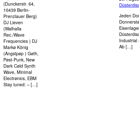
(Dunckerstr. 64,
Düsterdi
10439 Berlin-
Jeden Don
Prenzlauer Berg)
Donnersta
DJ Lieven
Eisenlage
(Walhalla
Düsterdis
Rec./Wave
Industria
Frequencies ) DJ
Ab […]
Markø König
(Angstpøp ) Gøth,
Pøst-Punk, New
Dark Cøld Synth
Wave, Minimal
Electrønics, EBM
Stay tuned: – […]