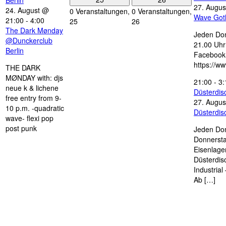
27. Augus
24. August @
0 Veranstaltungen,
0 Veranstaltungen,
Wave Got
21:00
-
4:00
25
26
The Dark Mønday
Jeden Don
@Dunckerclub
21.00 Uhr 
Berlin
Facebook
https://w
THE DARK
MØNDAY with: djs
21:00
-
3:
neue k & lichene
Düsterdi
free entry from 9-
27. Augus
10 p.m. -quadratic
Düsterdi
wave- flexi pop
post punk
Jeden Don
Donnersta
Eisenlage
Düsterdis
Industria
Ab […]