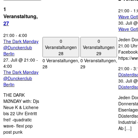
1
21:00
-
1:
Veranstaltung,
Wave Got
30. Juli 
27
Wave Got
21:00
-
4:00
Jeden Don
0
0
The Dark Mønday
21.00 Uhr 
Veranstaltungen
Veranstaltungen
@Dunckerclub
Facebook
28
29
Berlin
https://w
27. Juli @ 21:00
-
0 Veranstaltungen,
0 Veranstaltungen,
4:00
28
29
21:00
-
3:
The Dark Mønday
Düsterdi
@Dunckerclub
30. Juli 
Berlin
Düsterdi
THE DARK
Jeden Don
MØNDAY with: Djs
Donnersta
Neue K & Lichene
Eisenlage
bis 22 Uhr Eintritt
Düsterdis
frei! -quadratic
Industria
wave- flexi pop
Ab […]
post punk