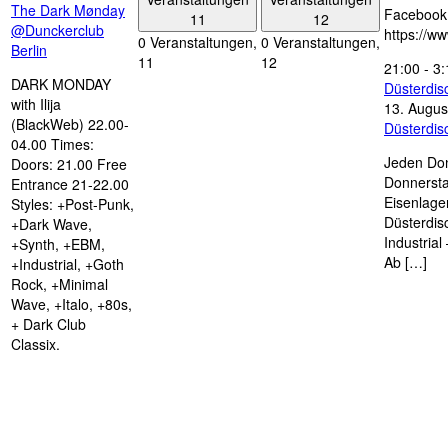
The Dark Mønday
Facebook
11
12
@Dunckerclub
https://w
0 Veranstaltungen,
0 Veranstaltungen,
Berlin
11
12
21:00
-
3:
DARK MONDAY
Düsterdi
with Ilija
13. Augus
(BlackWeb) 22.00-
Düsterdi
04.00 Times:
Jeden Don
Doors: 21.00 Free
Donnersta
Entrance 21-22.00
Eisenlage
Styles: +Post-Punk,
Düsterdis
+Dark Wave,
Industria
+Synth, +EBM,
Ab […]
+Industrial, +Goth
Rock, +Minimal
Wave, +Italo, +80s,
+ Dark Club
Classix.