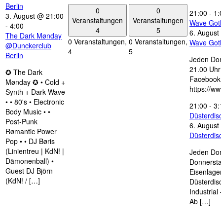
Berlin
0
0
21:00
-
1:
3. August @ 21:00
Veranstaltungen
Veranstaltungen
Wave Got
-
4:00
4
5
6. August
The Dark Mønday
0 Veranstaltungen,
0 Veranstaltungen,
Wave Got
@Dunckerclub
4
5
Berlin
Jeden Don
21.00 Uhr 
✪ The Dark
Facebook
Mønday ✪ • Cold +
https://w
Synth + Dark Wave
• • 80's • Electronic
21:00
-
3:
Body Music • •
Düsterdi
Post-Punk
6. August
Rømantic Power
Düsterdi
Pop • • DJ Børis
(Linientreu | KdN! |
Jeden Don
Dämonenball) •
Donnersta
Guest DJ Björn
Eisenlage
(KdN! / […]
Düsterdis
Industria
Ab […]