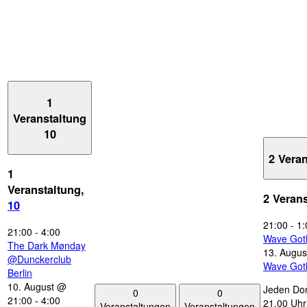
1
Veranstaltung
10
2 Vera
1
Veranstaltung,
2 Veran
10
21:00
-
1:
21:00
-
4:00
Wave Got
The Dark Mønday
13. Augus
@Dunckerclub
Wave Got
Berlin
10. August @
Jeden Don
0
0
21:00
-
4:00
21.00 Uhr 
Veranstaltungen
Veranstaltungen