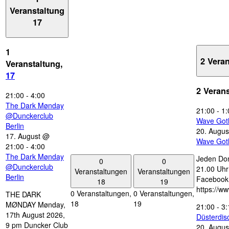
Veranstaltung
17
1
2 Vera
Veranstaltung,
17
2 Veran
21:00
-
4:00
The Dark Mønday
21:00
-
1:
@Dunckerclub
Wave Got
Berlin
20. Augus
17. August @
Wave Got
21:00
-
4:00
The Dark Mønday
Jeden Don
0
0
@Dunckerclub
21.00 Uhr 
Veranstaltungen
Veranstaltungen
Berlin
Facebook
18
19
https://w
0 Veranstaltungen,
0 Veranstaltungen,
THE DARK
18
19
MØNDAY Mønday,
21:00
-
3:
17th August 2026,
Düsterdi
9 pm Duncker Club
20. Augus