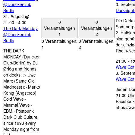
@Dunckerclub
3. Septe
Berlin
Darknigh
31. August @
Die Darkn
0
0
21:00
-
4:00
Sommerpau
Veranstaltungen
Veranstaltungen
The Dark Mønday
2. Halbjah
1
2
@Dunckerclub
sind gebün
Berlin
0 Veranstaltungen,
0 Veranstaltungen,
der einzi
1
2
THE DARK
Rhein-Nec
MØNDAY (Duncker
21:00
-
1:
Club/Berlin) by DJ
Wave Got
Ørlög and friends
3. Septe
on decks: ▷ Uwe
Wave Got
Marx (Same Old
Madness) ▷ Marko
Jeden Don
König (Angstpop)
21.00 Uhr 
Cold Wave ·
Facebook 
Minimal Wave ·
https://w
EBM · Postpunk
Dark Club Culture
since 1993 every
Monday night from
[…]