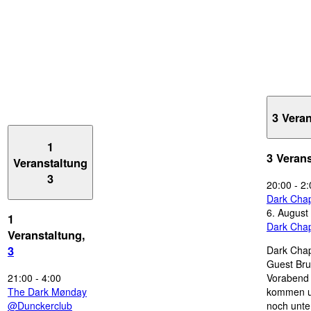
3 Vera
1
3 Veran
Veranstaltung
3
20:00
-
2:
Dark Chap
6. August
1
Dark Chap
Veranstaltung,
Dark Chap
3
Guest Bru
21:00
-
4:00
Vorabend 
The Dark Mønday
kommen u
@Dunckerclub
noch unte