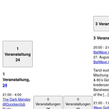
3 Vera
3 Veran
20:00
-
2:
1
BatWave 
Veranstaltung
27. Augus
24
BatWave 
Tanzt euc
1
Mischung 
Veranstaltung,
& 80’s Go
kredenzen
24
Banshees,
21:00
-
4:00
of the […]
0
0
The Dark Mønday
21:00
-
1:
Veranstaltungen
Veranstaltungen
@Dunckerclub
Wave Got
25
26
Berlin