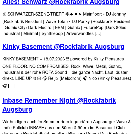
Alles! Schwarz @Rockfabrik Augsburg
☠️ SCHWARZER-SZENE-TREFF 🕸🦇 ■ ➤ Mainfloor: • DJ Johnny
(Rockfabrik Resident | Wave Total) • DJ Punky (Rockfabrik Resident
| Gothic City) Dark Electro | EBM | Gothic | FuturePop |Dark 80ies |
Industrial | Minimal | Synthiepop | Artverwandtes […]
Kinky Basement @Rockfabrik Augsburg
KINKY BASEMENT – 18.07.2026 ⛓️ powered by Kinky Pleasures
ONE FLOOR. NO COMPROMISES. Rock, Wave, Metal, Gothic,
Industrial & der rohe ROFA Sound – die ganze Nacht. Laut, düster,
direkt. LINE-UP 🤘🏻 🎧 Reijix (Melodrom) 🎧 Nico (Kinky Pleasures)
🎧 […]
Inbase Remember Night @Rockfabrik
Augsburg
Wir huldigen auch im Sommer dem legendären Augsburger Wave &
Indie Kultclub INBASE aus den 80ern & 90ern im Basement Club
der neuen Rockfabrik (ehemaliger Pleasure Dome) Das Beste der