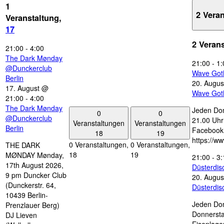
1
2 Vera
Veranstaltung,
17
2 Veran
21:00
-
4:00
The Dark Mønday
21:00
-
1:
@Dunckerclub
Wave Got
Berlin
20. Augus
17. August @
Wave Got
21:00
-
4:00
The Dark Mønday
Jeden Don
0
0
@Dunckerclub
21.00 Uhr 
Veranstaltungen
Veranstaltungen
Berlin
Facebook
18
19
https://w
0 Veranstaltungen,
0 Veranstaltungen,
THE DARK
18
19
MØNDAY Mønday,
21:00
-
3:
17th August 2026,
Düsterdi
9 pm Duncker Club
20. Augus
(Dunckerstr. 64,
Düsterdi
10439 Berlin-
Jeden Don
Prenzlauer Berg)
Donnersta
DJ Lieven