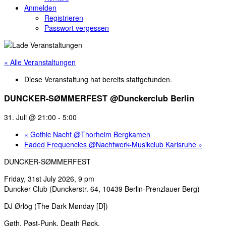
Anmelden
Registrieren
Passwort vergessen
« Alle Veranstaltungen
Diese Veranstaltung hat bereits stattgefunden.
DUNCKER-SØMMERFEST @Dunckerclub Berlin
31. Juli @ 21:00
-
5:00
«
Gothic Nacht @Thorheim Bergkamen
Faded Frequencies @Nachtwerk-Musikclub Karlsruhe
»
DUNCKER-SØMMERFEST
Friday, 31st July 2026, 9 pm
Duncker Club (Dunckerstr. 64, 10439 Berlin-Prenzlauer Berg)
DJ Ørlög (The Dark Mønday [D])
Gøth, Pøst-Punk, Death Røck,