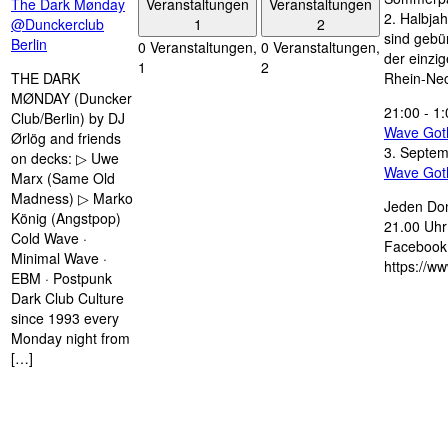
Veranstaltungen
Veranstaltungen
The Dark Mønday
2. Halbjah
1
2
@Dunckerclub
sind gebün
Berlin
0 Veranstaltungen,
0 Veranstaltungen,
der einzi
1
2
THE DARK
Rhein-Nec
MØNDAY (Duncker
21:00
-
1:
Club/Berlin) by DJ
Wave Got
Ørlög and friends
3. Septe
on decks: ▷ Uwe
Wave Got
Marx (Same Old
Madness) ▷ Marko
Jeden Don
König (Angstpop)
21.00 Uhr 
Cold Wave ·
Facebook 
Minimal Wave ·
https://w
EBM · Postpunk
Dark Club Culture
since 1993 every
Monday night from
[…]