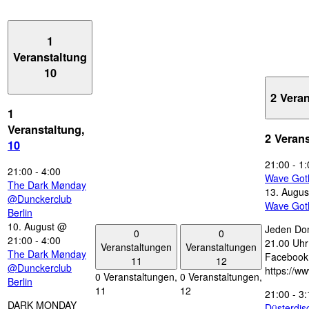
1
Veranstaltung
10
2 Vera
1
Veranstaltung,
2 Veran
10
21:00
-
1:
21:00
-
4:00
Wave Got
The Dark Mønday
13. Augus
@Dunckerclub
Wave Got
Berlin
10. August @
Jeden Don
0
0
21:00
-
4:00
21.00 Uhr 
Veranstaltungen
Veranstaltungen
The Dark Mønday
Facebook
11
12
@Dunckerclub
https://w
0 Veranstaltungen,
0 Veranstaltungen,
Berlin
11
12
21:00
-
3:
DARK MONDAY
Düsterdi