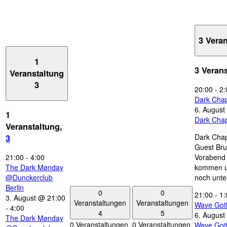
3 Vera
1
3 Veran
Veranstaltung
3
20:00
-
2:
Dark Chap
6. August
1
Dark Chap
Veranstaltung,
Dark Chap
3
Guest Bru
21:00
-
4:00
Vorabend 
The Dark Mønday
kommen u
@Dunckerclub
noch unte
Berlin
0
0
21:00
-
1:
3. August @ 21:00
Veranstaltungen
Veranstaltungen
Wave Got
-
4:00
4
5
6. August
The Dark Mønday
0 Veranstaltungen,
0 Veranstaltungen,
Wave Got