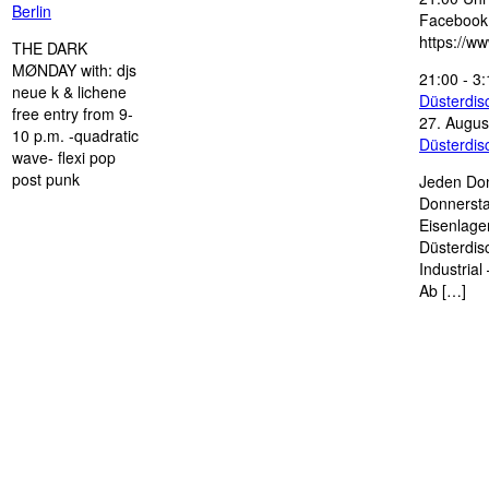
Berlin
Facebook
https://w
THE DARK
MØNDAY with: djs
21:00
-
3:
neue k & lichene
Düsterdi
free entry from 9-
27. Augus
10 p.m. -quadratic
Düsterdi
wave- flexi pop
post punk
Jeden Don
Donnersta
Eisenlage
Düsterdis
Industria
Ab […]