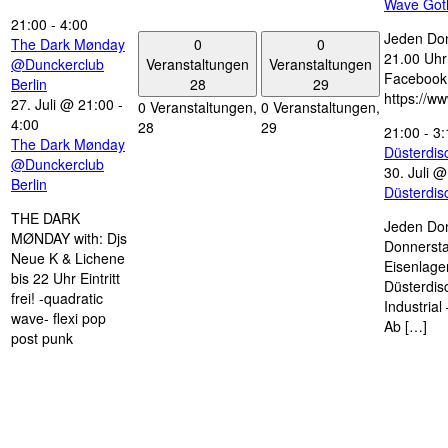
Wave Got
21:00
-
4:00
Jeden Don
0
0
The Dark Mønday
21.00 Uhr 
Veranstaltungen
Veranstaltungen
@Dunckerclub
Facebook
28
29
Berlin
https://w
27. Juli @ 21:00
-
0 Veranstaltungen,
0 Veranstaltungen,
4:00
28
29
21:00
-
3:
The Dark Mønday
Düsterdi
@Dunckerclub
30. Juli 
Berlin
Düsterdi
THE DARK
Jeden Don
MØNDAY with: Djs
Donnersta
Neue K & Lichene
Eisenlage
bis 22 Uhr Eintritt
Düsterdis
frei! -quadratic
Industria
wave- flexi pop
Ab […]
post punk