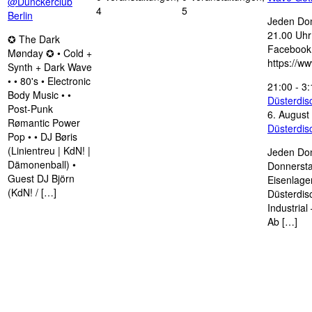
@Dunckerclub
4
5
Berlin
Jeden Don
21.00 Uhr 
✪ The Dark
Facebook
Mønday ✪ • Cold +
https://w
Synth + Dark Wave
• • 80's • Electronic
21:00
-
3:
Body Music • •
Düsterdi
Post-Punk
6. August
Rømantic Power
Düsterdi
Pop • • DJ Børis
(Linientreu | KdN! |
Jeden Don
Dämonenball) •
Donnersta
Guest DJ Björn
Eisenlage
(KdN! / […]
Düsterdis
Industria
Ab […]