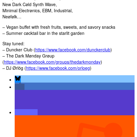
New Dark Cøld Synth Wave,
Minimal Electrønics, EBM, Industrial,
Neøfølk…
– Vegan buffet with fresh fruits, sweets, and savory snacks
– Summer cøcktail bar in the starlit garden
Stay tuned:
– Duncker Club (
https://www.facebook.com/dunckerclub
)
– The Dark Mønday Grøup
(
https://www.facebook.com/groups/thedarkmonday
)
– DJ Ørlög (
https://www.facebook.com/orloeg
)