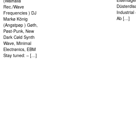
Eisenlage
(Walhalla
Düsterdis
Rec./Wave
Industria
Frequencies ) DJ
Ab […]
Markø König
(Angstpøp ) Gøth,
Pøst-Punk, New
Dark Cøld Synth
Wave, Minimal
Electrønics, EBM
Stay tuned: – […]