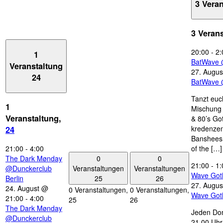
3 Vera
3 Veran
20:00
-
2:
1
BatWave 
Veranstaltung
27. Augus
24
BatWave 
Tanzt euc
1
Mischung 
Veranstaltung,
& 80’s Go
kredenzen
24
Banshees,
21:00
-
4:00
of the […]
0
0
The Dark Mønday
21:00
-
1:
Veranstaltungen
Veranstaltungen
@Dunckerclub
Wave Got
25
26
Berlin
27. Augus
24. August @
0 Veranstaltungen,
0 Veranstaltungen,
Wave Got
21:00
-
4:00
25
26
The Dark Mønday
Jeden Don
@Dunckerclub
21.00 Uhr 