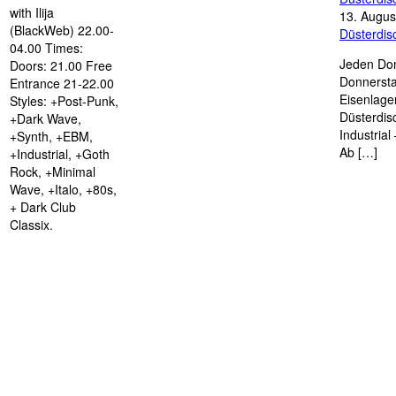
with Ilija
13. Augus
(BlackWeb) 22.00-
Düsterdi
04.00 Times:
Jeden Don
Doors: 21.00 Free
Donnersta
Entrance 21-22.00
Eisenlage
Styles: +Post-Punk,
Düsterdis
+Dark Wave,
Industria
+Synth, +EBM,
Ab […]
+Industrial, +Goth
Rock, +Minimal
Wave, +Italo, +80s,
+ Dark Club
Classix.