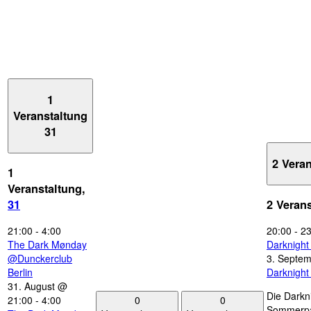
1
Veranstaltung
31
2 Vera
1
Veranstaltung,
31
2 Veran
21:00
-
4:00
20:00
-
23
The Dark Mønday
Darknigh
@Dunckerclub
3. Septe
Berlin
Darknigh
31. August @
Die Darkn
0
0
21:00
-
4:00
Sommerpau