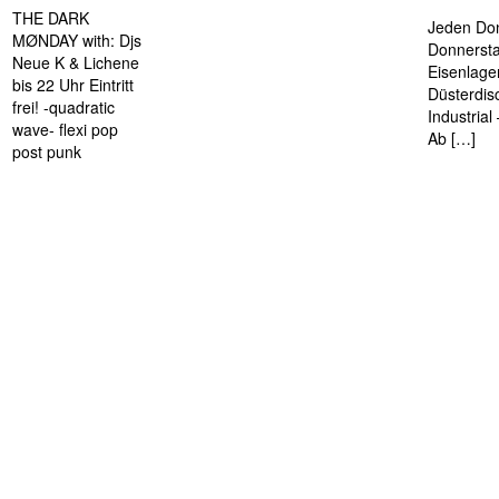
THE DARK
Jeden Don
MØNDAY with: Djs
Donnersta
Neue K & Lichene
Eisenlage
bis 22 Uhr Eintritt
Düsterdis
frei! -quadratic
Industria
wave- flexi pop
Ab […]
post punk