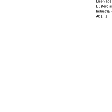
Eisenlage
Düsterdis
Industria
Ab […]