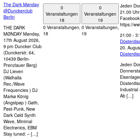
The Dark Mønday
Jeden Don
0
0
@Dunckerclub
21.00 Uhr 
Veranstaltungen
Veranstaltungen
Berlin
Facebook
18
19
https://w
0 Veranstaltungen,
0 Veranstaltungen,
THE DARK
18
19
MØNDAY Mønday,
21:00
-
3:
17th August 2026,
Düsterdi
9 pm Duncker Club
20. Augus
(Dunckerstr. 64,
Düsterdi
10439 Berlin-
Jeden Don
Prenzlauer Berg)
Donnersta
DJ Lieven
Eisenlage
(Walhalla
Düsterdis
Rec./Wave
Industria
Frequencies ) DJ
Ab […]
Markø König
(Angstpøp ) Gøth,
Pøst-Punk, New
Dark Cøld Synth
Wave, Minimal
Electrønics, EBM
Stay tuned: – […]