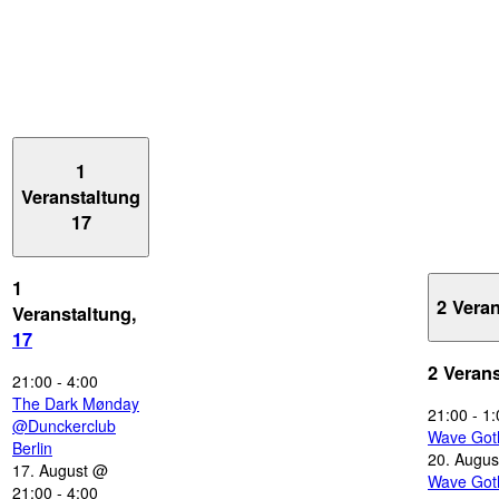
1
Veranstaltung
17
1
2 Vera
Veranstaltung,
17
2 Veran
21:00
-
4:00
The Dark Mønday
21:00
-
1:
@Dunckerclub
Wave Got
Berlin
20. Augus
17. August @
Wave Got
21:00
-
4:00