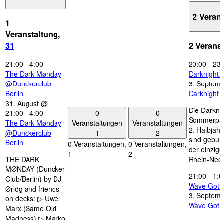
2 Vera
1
Veranstaltung,
31
2 Veran
21:00
-
4:00
20:00
-
23
The Dark Mønday
Darknigh
@Dunckerclub
3. Septe
Berlin
Darknigh
31. August @
Die Darkn
0
0
21:00
-
4:00
Sommerpau
Veranstaltungen
Veranstaltungen
The Dark Mønday
2. Halbjah
1
2
@Dunckerclub
sind gebün
Berlin
0 Veranstaltungen,
0 Veranstaltungen,
der einzi
1
2
THE DARK
Rhein-Nec
MØNDAY (Duncker
21:00
-
1:
Club/Berlin) by DJ
Wave Got
Ørlög and friends
3. Septe
on decks: ▷ Uwe
Wave Got
Marx (Same Old
Madness) ▷ Marko