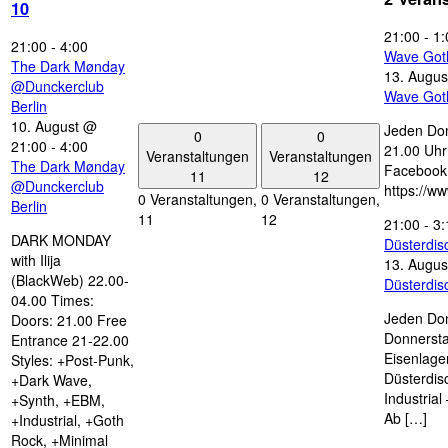
10
21:00
-
1:
21:00
-
4:00
Wave Got
The Dark Mønday
13. Augus
@Dunckerclub
Wave Got
Berlin
10. August @
Jeden Don
0
0
21:00
-
4:00
21.00 Uhr 
Veranstaltungen
Veranstaltungen
The Dark Mønday
Facebook
11
12
@Dunckerclub
https://w
0 Veranstaltungen,
0 Veranstaltungen,
Berlin
11
12
21:00
-
3:
DARK MONDAY
Düsterdi
with Ilija
13. Augus
(BlackWeb) 22.00-
Düsterdi
04.00 Times:
Jeden Don
Doors: 21.00 Free
Donnersta
Entrance 21-22.00
Eisenlage
Styles: +Post-Punk,
Düsterdis
+Dark Wave,
Industria
+Synth, +EBM,
Ab […]
+Industrial, +Goth
Rock, +Minimal