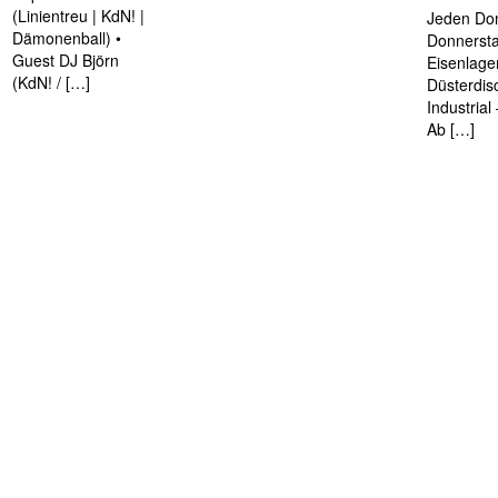
(Linientreu | KdN! |
Jeden Don
Dämonenball) •
Donnersta
Guest DJ Björn
Eisenlage
(KdN! / […]
Düsterdis
Industria
Ab […]