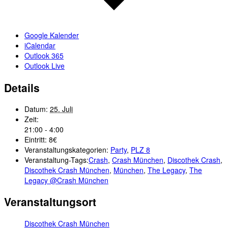
Google Kalender
iCalendar
Outlook 365
Outlook Live
Details
Datum:
25. Juli
Zeit:
21:00 - 4:00
Eintritt:
8€
Veranstaltungskategorien:
Party
,
PLZ 8
Veranstaltung-Tags:
Crash
,
Crash München
,
Discothek Crash
,
Discothek Crash München
,
München
,
The Legacy
,
The
Legacy @Crash München
Veranstaltungsort
Discothek Crash München