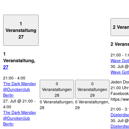
1
2 Vera
Veranstaltung
27
2 Veran
1
21:00
-
1:
Veranstaltung,
Wave Got
30. Juli 
27
Wave Got
21:00
-
4:00
Jeden Don
0
0
The Dark Mønday
21.00 Uhr 
Veranstaltungen
Veranstaltungen
@Dunckerclub
Facebook
28
29
Berlin
https://w
27. Juli @ 21:00
-
0 Veranstaltungen,
0 Veranstaltungen,
4:00
28
29
21:00
-
3:
The Dark Mønday
Düsterdi
@Dunckerclub
30. Juli 
Berlin
Düsterdi