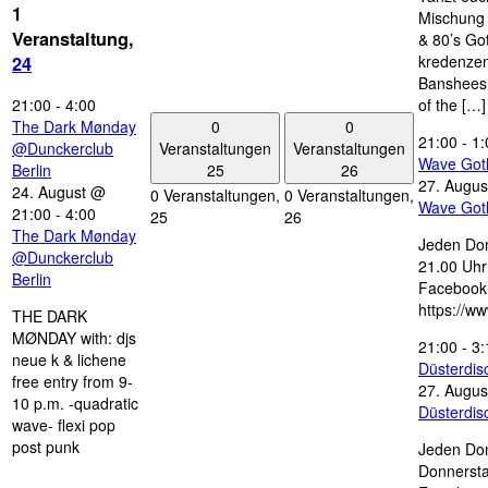
1
Mischung 
Veranstaltung,
& 80’s Go
kredenzen
24
Banshees,
21:00
-
4:00
of the […]
0
0
The Dark Mønday
21:00
-
1:
Veranstaltungen
Veranstaltungen
@Dunckerclub
Wave Got
25
26
Berlin
27. Augus
24. August @
0 Veranstaltungen,
0 Veranstaltungen,
Wave Got
21:00
-
4:00
25
26
The Dark Mønday
Jeden Don
@Dunckerclub
21.00 Uhr 
Berlin
Facebook
https://w
THE DARK
MØNDAY with: djs
21:00
-
3:
neue k & lichene
Düsterdi
free entry from 9-
27. Augus
10 p.m. -quadratic
Düsterdi
wave- flexi pop
post punk
Jeden Don
Donnersta