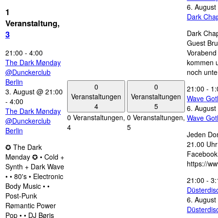
6. August
1
Dark Chap
Veranstaltung,
Dark Chap
3
Guest Bru
21:00
-
4:00
Vorabend 
The Dark Mønday
kommen u
@Dunckerclub
noch unte
Berlin
0
0
21:00
-
1:
3. August @ 21:00
Veranstaltungen
Veranstaltungen
Wave Got
-
4:00
4
5
6. August
The Dark Mønday
0 Veranstaltungen,
0 Veranstaltungen,
Wave Got
@Dunckerclub
4
5
Berlin
Jeden Don
21.00 Uhr 
✪ The Dark
Facebook
Mønday ✪ • Cold +
https://w
Synth + Dark Wave
• • 80's • Electronic
21:00
-
3:
Body Music • •
Düsterdi
Post-Punk
6. August
Rømantic Power
Düsterdi
Pop • • DJ Børis