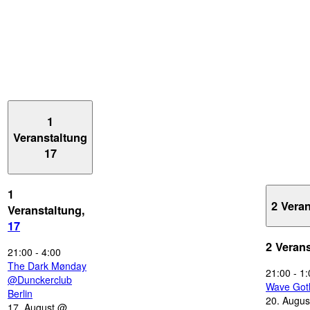
1
Veranstaltung
17
1
2 Vera
Veranstaltung,
17
2 Veran
21:00
-
4:00
The Dark Mønday
21:00
-
1:
@Dunckerclub
Wave Got
Berlin
20. Augus
17. August @