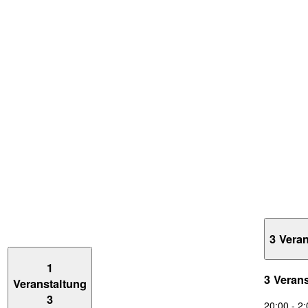
3 Vera
1
3 Veran
Veranstaltung
3
20:00
-
2: