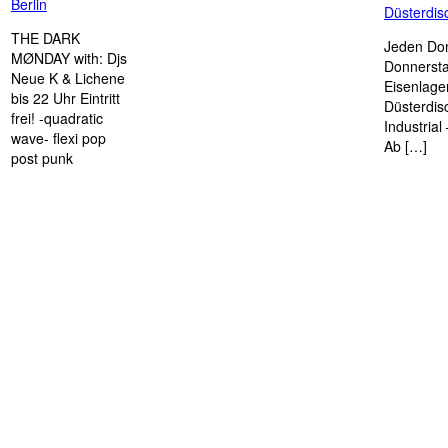
Berlin
Düsterdi
THE DARK
Jeden Don
MØNDAY with: Djs
Donnersta
Neue K & Lichene
Eisenlage
bis 22 Uhr Eintritt
Düsterdis
frei! -quadratic
Industria
wave- flexi pop
Ab […]
post punk