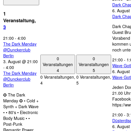
Dark Chap
6. August
1
Dark Chap
Veranstaltung,
Dark Chap
3
Guest Bru
21:00
-
4:00
Vorabend 
The Dark Mønday
kommen u
@Dunckerclub
noch unte
Berlin
0
0
21:00
-
1:
3. August @ 21:00
Veranstaltungen
Veranstaltungen
Wave Got
-
4:00
4
5
6. August
The Dark Mønday
0 Veranstaltungen,
0 Veranstaltungen,
Wave Got
@Dunckerclub
4
5
Berlin
Jeden Don
21.00 Uhr 
✪ The Dark
Facebook
Mønday ✪ • Cold +
https://w
Synth + Dark Wave
• • 80's • Electronic
21:00
-
3:
Body Music • •
Düsterdi
Post-Punk
6. August
Rømantic Power