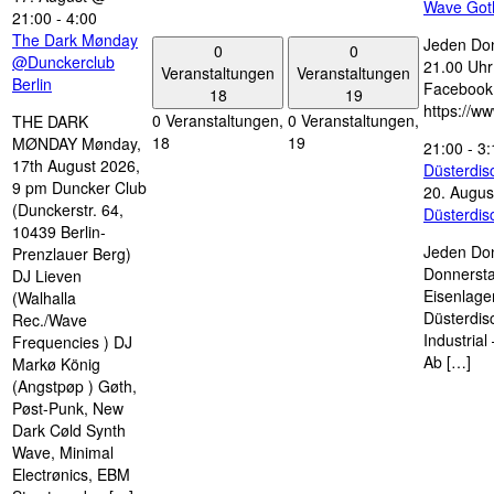
Wave Got
21:00
-
4:00
The Dark Mønday
Jeden Don
0
0
@Dunckerclub
21.00 Uhr 
Veranstaltungen
Veranstaltungen
Berlin
Facebook
18
19
https://w
0 Veranstaltungen,
0 Veranstaltungen,
THE DARK
18
19
MØNDAY Mønday,
21:00
-
3:
17th August 2026,
Düsterdi
9 pm Duncker Club
20. Augus
(Dunckerstr. 64,
Düsterdi
10439 Berlin-
Jeden Don
Prenzlauer Berg)
Donnersta
DJ Lieven
Eisenlage
(Walhalla
Düsterdis
Rec./Wave
Industria
Frequencies ) DJ
Ab […]
Markø König
(Angstpøp ) Gøth,
Pøst-Punk, New
Dark Cøld Synth
Wave, Minimal
Electrønics, EBM