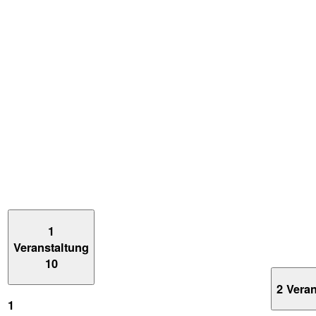
1
Veranstaltung
10
2 Vera
1