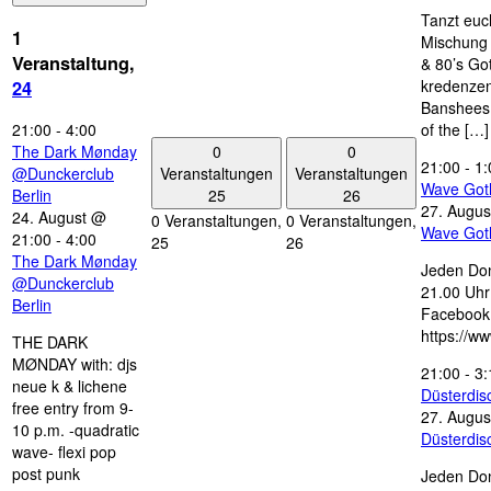
Tanzt euc
1
Mischung 
Veranstaltung,
& 80’s Go
kredenzen
24
Banshees,
21:00
-
4:00
of the […]
0
0
The Dark Mønday
21:00
-
1:
Veranstaltungen
Veranstaltungen
@Dunckerclub
Wave Got
25
26
Berlin
27. Augus
24. August @
0 Veranstaltungen,
0 Veranstaltungen,
Wave Got
21:00
-
4:00
25
26
The Dark Mønday
Jeden Don
@Dunckerclub
21.00 Uhr 
Berlin
Facebook
https://w
THE DARK
MØNDAY with: djs
21:00
-
3:
neue k & lichene
Düsterdi
free entry from 9-
27. Augus
10 p.m. -quadratic
Düsterdi
wave- flexi pop
post punk
Jeden Don