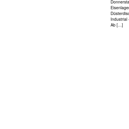
Donnersta
Eisenlage
Düsterdis
Industria
Ab […]