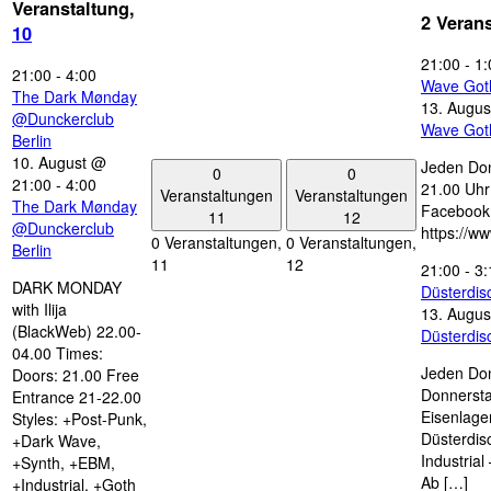
Veranstaltung,
2 Veran
10
21:00
-
1:
21:00
-
4:00
Wave Got
The Dark Mønday
13. Augus
@Dunckerclub
Wave Got
Berlin
10. August @
Jeden Don
0
0
21:00
-
4:00
21.00 Uhr 
Veranstaltungen
Veranstaltungen
The Dark Mønday
Facebook
11
12
@Dunckerclub
https://w
0 Veranstaltungen,
0 Veranstaltungen,
Berlin
11
12
21:00
-
3:
DARK MONDAY
Düsterdi
with Ilija
13. Augus
(BlackWeb) 22.00-
Düsterdi
04.00 Times:
Jeden Don
Doors: 21.00 Free
Donnersta
Entrance 21-22.00
Eisenlage
Styles: +Post-Punk,
Düsterdis
+Dark Wave,
Industria
+Synth, +EBM,
Ab […]
+Industrial, +Goth