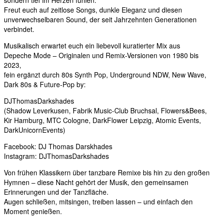
sondern tief im Herzen fühlen.
Freut euch auf zeitlose Songs, dunkle Eleganz und diesen
unverwechselbaren Sound, der seit Jahrzehnten Generationen
verbindet.
Musikalisch erwartet euch ein liebevoll kuratierter Mix aus
Depeche Mode – Originalen und Remix-Versionen von 1980 bis
2023,
fein ergänzt durch 80s Synth Pop, Underground NDW, New Wave,
Dark 80s & Future-Pop by:
DJThomasDarkshades
(Shadow Leverkusen, Fabrik Music-Club Bruchsal, Flowers&Bees,
Kir Hamburg, MTC Cologne, DarkFlower Leipzig, Atomic Events,
DarkUnicornEvents)
Facebook: DJ Thomas Darskhades
Instagram: DJThomasDarkshades
Von frühen Klassikern über tanzbare Remixe bis hin zu den großen
Hymnen – diese Nacht gehört der Musik, den gemeinsamen
Erinnerungen und der Tanzfläche.
Augen schließen, mitsingen, treiben lassen – und einfach den
Moment genießen.