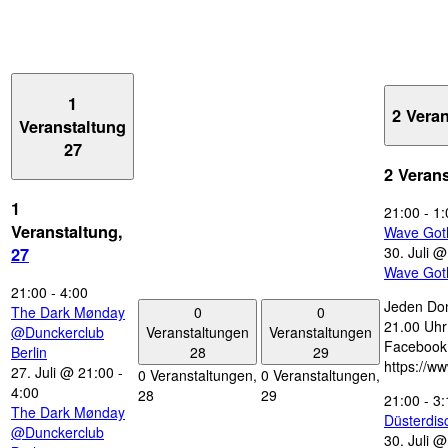
1
2 Vera
Veranstaltung
27
2 Veran
1
21:00
-
1:
Veranstaltung,
Wave Got
30. Juli 
27
Wave Got
21:00
-
4:00
Jeden Don
0
0
The Dark Mønday
21.00 Uhr 
Veranstaltungen
Veranstaltungen
@Dunckerclub
Facebook
28
29
Berlin
https://w
27. Juli @ 21:00
-
0 Veranstaltungen,
0 Veranstaltungen,
4:00
28
29
21:00
-
3:
The Dark Mønday
Düsterdi
@Dunckerclub
30. Juli 