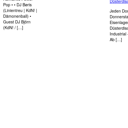
Düsterdi
Pop • • DJ Børis
(Linientreu | KdN! |
Jeden Don
Dämonenball) •
Donnersta
Guest DJ Björn
Eisenlage
(KdN! / […]
Düsterdis
Industria
Ab […]