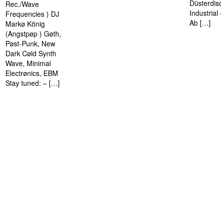
Düsterdis
Rec./Wave
Industria
Frequencies ) DJ
Ab […]
Markø König
(Angstpøp ) Gøth,
Pøst-Punk, New
Dark Cøld Synth
Wave, Minimal
Electrønics, EBM
Stay tuned: – […]