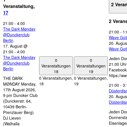
2 Vera
Veranstaltung,
17
2 Veran
21:00
-
4:00
The Dark Mønday
21:00
-
1:
@Dunckerclub
Wave Got
Berlin
20. Augus
17. August @
Wave Got
21:00
-
4:00
The Dark Mønday
Jeden Don
0
0
@Dunckerclub
21.00 Uhr 
Veranstaltungen
Veranstaltungen
Berlin
Facebook
18
19
https://w
0 Veranstaltungen,
0 Veranstaltungen,
THE DARK
18
19
MØNDAY Mønday,
21:00
-
3:
17th August 2026,
Düsterdi
9 pm Duncker Club
20. Augus
(Dunckerstr. 64,
Düsterdi
10439 Berlin-
Jeden Don
Prenzlauer Berg)
Donnersta
DJ Lieven
Eisenlage
(Walhalla