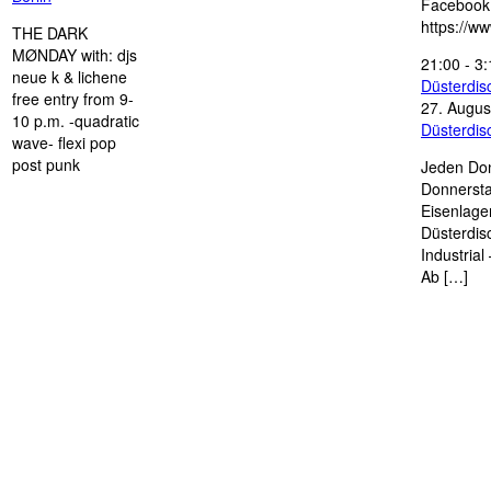
Facebook
https://w
THE DARK
MØNDAY with: djs
21:00
-
3:
neue k & lichene
Düsterdi
free entry from 9-
27. Augus
10 p.m. -quadratic
Düsterdi
wave- flexi pop
post punk
Jeden Don
Donnersta
Eisenlage
Düsterdis
Industria
Ab […]