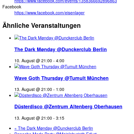
https://www.facebook.com/events/1358366692896863
Facebook
https://www.facebook.com/eisenlager
Ähnliche Veranstaltungen
The Dark Mønday @Dunckerclub Berlin
10. August @ 21:00
-
4:00
Wave Goth Thursday @Tumult München
13. August @ 21:00
-
1:00
Düsterdisco @Zentrum Altenberg Oberhausen
13. August @ 21:00
-
3:15
«
The Dark Mønday @Dunckerclub Berlin
Depeche Mode Party @Maislabyrinth Erfurt
»