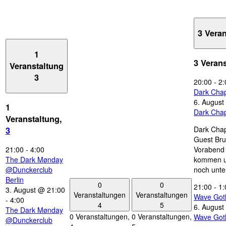
3 Vera
1
3 Veran
Veranstaltung
3
20:00
-
2:
Dark Chap
6. August
1
Dark Chap
Veranstaltung,
Dark Chap
3
Guest Bru
21:00
-
4:00
Vorabend 
The Dark Mønday
kommen u
@Dunckerclub
noch unte
Berlin
0
0
21:00
-
1:
3. August @ 21:00
Veranstaltungen
Veranstaltungen
Wave Got
-
4:00
4
5
6. August
The Dark Mønday
0 Veranstaltungen,
0 Veranstaltungen,
Wave Got
@Dunckerclub