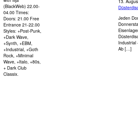
with Ilija
13. Augus
(BlackWeb) 22.00-
Düsterdi
04.00 Times:
Jeden Don
Doors: 21.00 Free
Donnersta
Entrance 21-22.00
Eisenlage
Styles: +Post-Punk,
Düsterdis
+Dark Wave,
Industria
+Synth, +EBM,
Ab […]
+Industrial, +Goth
Rock, +Minimal
Wave, +Italo, +80s,
+ Dark Club
Classix.