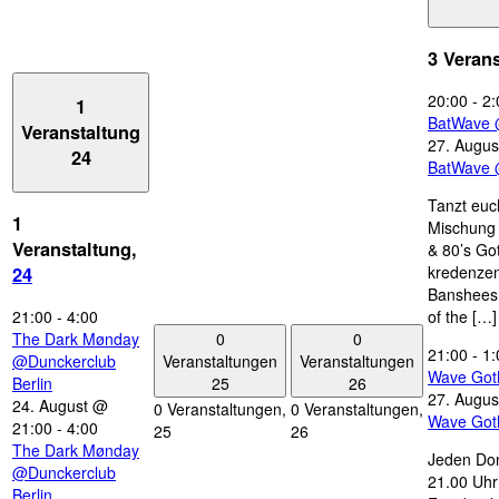
3 Veran
20:00
-
2:
1
BatWave 
Veranstaltung
27. Augus
24
BatWave 
Tanzt euc
1
Mischung 
Veranstaltung,
& 80’s Go
kredenzen
24
Banshees,
21:00
-
4:00
of the […]
0
0
The Dark Mønday
21:00
-
1:
Veranstaltungen
Veranstaltungen
@Dunckerclub
Wave Got
25
26
Berlin
27. Augus
24. August @
0 Veranstaltungen,
0 Veranstaltungen,
Wave Got
21:00
-
4:00
25
26
The Dark Mønday
Jeden Don
@Dunckerclub
21.00 Uhr 
Berlin