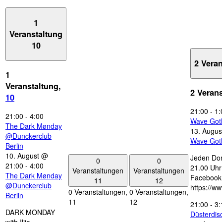
1
Veranstaltung
10
2 Vera
1
Veranstaltung,
2 Veran
10
21:00
-
1:
21:00
-
4:00
Wave Got
The Dark Mønday
13. Augus
@Dunckerclub
Wave Got
Berlin
10. August @
Jeden Don
0
0
21:00
-
4:00
21.00 Uhr 
Veranstaltungen
Veranstaltungen
The Dark Mønday
Facebook
11
12
@Dunckerclub
https://w
0 Veranstaltungen,
0 Veranstaltungen,
Berlin
11
12
21:00
-
3:
DARK MONDAY
Düsterdi