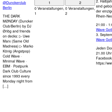
2. Halbjah
1
2
@Dunckerclub
sind gebün
Berlin
0 Veranstaltungen,
0 Veranstaltungen,
der einzi
1
2
THE DARK
Rhein-Nec
MØNDAY (Duncker
21:00
-
1:
Club/Berlin) by DJ
Wave Got
Ørlög and friends
3. Septe
on decks: ▷ Uwe
Wave Got
Marx (Same Old
Madness) ▷ Marko
Jeden Don
König (Angstpop)
21.00 Uhr 
Cold Wave ·
Facebook 
Minimal Wave ·
https://w
EBM · Postpunk
Dark Club Culture
since 1993 every
Monday night from
[…]