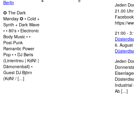
4
5
Berlin
Jeden Don
21.00 Uhr 
✪ The Dark
Facebook
Mønday ✪ • Cold +
https://w
Synth + Dark Wave
• • 80's • Electronic
21:00
-
3:
Body Music • •
Düsterdi
Post-Punk
6. August
Rømantic Power
Düsterdi
Pop • • DJ Børis
(Linientreu | KdN! |
Jeden Don
Dämonenball) •
Donnersta
Guest DJ Björn
Eisenlage
(KdN! / […]
Düsterdis
Industria
Ab […]