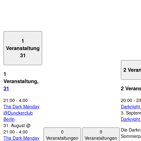
1
Veranstaltung
31
2 Vera
1
Veranstaltung,
31
2 Veran
21:00
-
4:00
20:00
-
23
The Dark Mønday
Darknigh
@Dunckerclub
3. Septe
Berlin
Darknigh
31. August @
Die Darkn
0
0
21:00
-
4:00
Sommerpau
Veranstaltungen
Veranstaltungen
The Dark Mønday