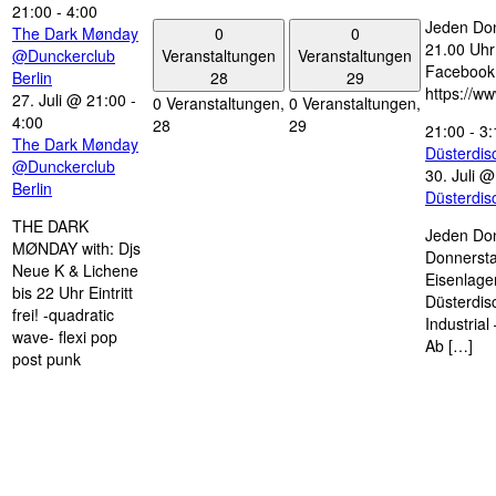
21:00
-
4:00
Jeden Don
0
0
The Dark Mønday
21.00 Uhr 
Veranstaltungen
Veranstaltungen
@Dunckerclub
Facebook
28
29
Berlin
https://w
27. Juli @ 21:00
-
0 Veranstaltungen,
0 Veranstaltungen,
4:00
28
29
21:00
-
3:
The Dark Mønday
Düsterdi
@Dunckerclub
30. Juli 
Berlin
Düsterdi
THE DARK
Jeden Don
MØNDAY with: Djs
Donnersta
Neue K & Lichene
Eisenlage
bis 22 Uhr Eintritt
Düsterdis
frei! -quadratic
Industria
wave- flexi pop
Ab […]
post punk