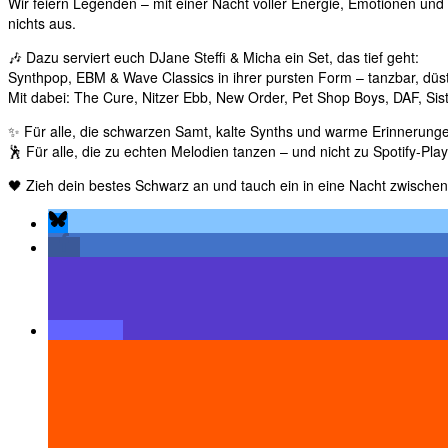
Wir feiern Legenden – mit einer Nacht voller Energie, Emotionen un
nichts aus.
🎶 Dazu serviert euch DJane Steffi & Micha ein Set, das tief geht:
Synthpop, EBM & Wave Classics in ihrer pursten Form – tanzbar, düste
Mit dabei: The Cure, Nitzer Ebb, New Order, Pet Shop Boys, DAF, Sist
✨ Für alle, die schwarzen Samt, kalte Synths und warme Erinnerunge
🕺 Für alle, die zu echten Melodien tanzen – und nicht zu Spotify-Playl
🖤 Zieh dein bestes Schwarz an und tauch ein in eine Nacht zwischen