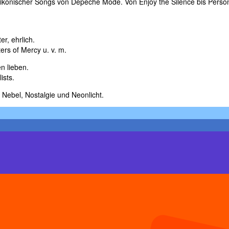
d ikonischer Songs von Depeche Mode. Von Enjoy the Silence bis Perso
r, ehrlich.
ers of Mercy u. v. m.
n lieben.
ists.
 Nebel, Nostalgie und Neonlicht.