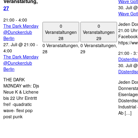
Veranstaltung,
Wave Got
30. Juli 
27
Wave Got
21:00
-
4:00
Jeden Don
0
0
The Dark Mønday
21.00 Uhr 
Veranstaltungen
Veranstaltungen
@Dunckerclub
Facebook
28
29
Berlin
https://w
27. Juli @ 21:00
-
0 Veranstaltungen,
0 Veranstaltungen,
4:00
28
29
21:00
-
3:
The Dark Mønday
Düsterdi
@Dunckerclub
30. Juli 
Berlin
Düsterdi
THE DARK
Jeden Don
MØNDAY with: Djs
Donnersta
Neue K & Lichene
Eisenlage
bis 22 Uhr Eintritt
Düsterdis
frei! -quadratic
Industria
wave- flexi pop
Ab […]
post punk