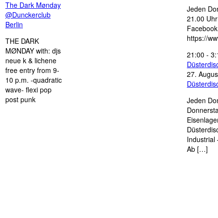
The Dark Mønday
Jeden Don
@Dunckerclub
21.00 Uhr 
Berlin
Facebook
https://w
THE DARK
MØNDAY with: djs
21:00
-
3:
neue k & lichene
Düsterdi
free entry from 9-
27. Augus
10 p.m. -quadratic
Düsterdi
wave- flexi pop
post punk
Jeden Don
Donnersta
Eisenlage
Düsterdis
Industria
Ab […]