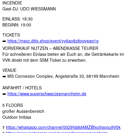
INCENDIE
Gast-DJ: UDO WIESSMANN
EINLASS: 18:30
BEGINN: 19:00
TICKETS
➡️
https://mscc.ditix.shop/event/yy6ao8z8ogyeaq1g
VORVERKAUF NUTZEN – ABENDKASSE TEURER
Für schnelleren Einlass bieten wir Euch an, die Getränkekarte im
VVK direkt mit dem SSM Ticket zu erwerben.
VENUE
➡️ MS Connexion Complex, Angelstraße 33, 68199 Mannheim
ANFAHRT / HOTELS
➡️
https://www.superschwarzesmannheim.de
5 FLOORS
großer Aussenbereich
Outdoor Imbiss
†
https://whatsapp.com/channel/0029Va8d4MZBfxo5goou9V0k