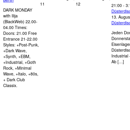
Berlin
11
12
21:00
-
3:
DARK MONDAY
Düsterdi
with Ilija
13. Augus
(BlackWeb) 22.00-
Düsterdi
04.00 Times:
Jeden Don
Doors: 21.00 Free
Donnersta
Entrance 21-22.00
Eisenlage
Styles: +Post-Punk,
Düsterdis
+Dark Wave,
Industria
+Synth, +EBM,
Ab […]
+Industrial, +Goth
Rock, +Minimal
Wave, +Italo, +80s,
+ Dark Club
Classix.