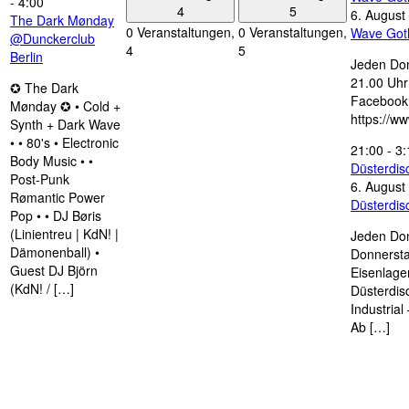
-
4:00
4
5
6. August
The Dark Mønday
0 Veranstaltungen,
0 Veranstaltungen,
Wave Got
@Dunckerclub
4
5
Berlin
Jeden Don
21.00 Uhr 
✪ The Dark
Facebook
Mønday ✪ • Cold +
https://w
Synth + Dark Wave
• • 80's • Electronic
21:00
-
3:
Body Music • •
Düsterdi
Post-Punk
6. August
Rømantic Power
Düsterdi
Pop • • DJ Børis
(Linientreu | KdN! |
Jeden Don
Dämonenball) •
Donnersta
Guest DJ Björn
Eisenlage
(KdN! / […]
Düsterdis
Industria
Ab […]