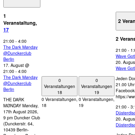
1
2 Vera
Veranstaltung,
17
2 Veran
21:00
-
4:00
The Dark Mønday
21:00
-
1:
@Dunckerclub
Wave Got
Berlin
20. Augus
17. August @
Wave Got
21:00
-
4:00
The Dark Mønday
Jeden Don
0
0
@Dunckerclub
21.00 Uhr 
Veranstaltungen
Veranstaltungen
Berlin
Facebook
18
19
https://w
0 Veranstaltungen,
0 Veranstaltungen,
THE DARK
18
19
MØNDAY Mønday,
21:00
-
3:
17th August 2026,
Düsterdi
9 pm Duncker Club
20. Augus
(Dunckerstr. 64,
Düsterdi
10439 Berlin-