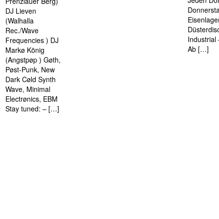
Jeden Don
Prenzlauer Berg)
Donnersta
DJ Lieven
Eisenlage
(Walhalla
Düsterdis
Rec./Wave
Industria
Frequencies ) DJ
Ab […]
Markø König
(Angstpøp ) Gøth,
Pøst-Punk, New
Dark Cøld Synth
Wave, Minimal
Electrønics, EBM
Stay tuned: – […]