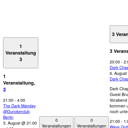
3 Vera
1
3 Veran
Veranstaltung
3
20:00
-
2:
Dark Chap
6. August
1
Dark Chap
Veranstaltung,
Dark Chap
3
Guest Bru
21:00
-
4:00
Vorabend 
The Dark Mønday
kommen u
@Dunckerclub
noch unte
Berlin
0
0
21:00
-
1:
3. August @ 21:00
Veranstaltungen
Veranstaltungen
Wave Got