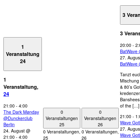
3 Vera
3 Veran
20:00
-
2:
1
BatWave 
Veranstaltung
27. Augus
24
BatWave 
Tanzt euc
1
Mischung 
Veranstaltung,
& 80’s Go
kredenzen
24
Banshees,
21:00
-
4:00
of the […]
0
0
The Dark Mønday
21:00
-
1:
Veranstaltungen
Veranstaltungen
@Dunckerclub
Wave Got
25
26
Berlin
27. Augus
24. August @
0 Veranstaltungen,
0 Veranstaltungen,
Wave Got
21:00
-
4:00
25
26