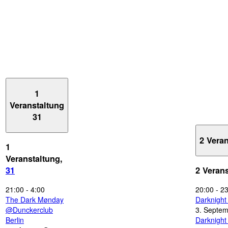
1
Veranstaltung
31
2 Vera
1
Veranstaltung,
31
2 Veran
21:00
-
4:00
20:00
-
23
The Dark Mønday
Darknigh
@Dunckerclub
3. Septe
Berlin
Darknigh