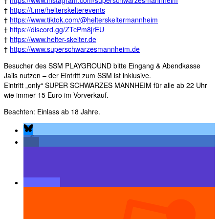
†
https://www.instagram.com/superschwarzesmannheim
†
https://t.me/helterskelterevents
†
https://www.tiktok.com/@helterskeltermannheim
†
https://discord.gg/ZTcPm8jrEU
†
https://www.helter-skelter.de
†
https://www.superschwarzesmannheim.de
Besucher des SSM PLAYGROUND bitte Eingang & Abendkasse
Jails nutzen – der Eintritt zum SSM ist inklusive.
Eintritt „only“ SUPER SCHWARZES MANNHEIM für alle ab 22 Uhr
wie immer 15 Euro im Vorverkauf.
Beachten: Einlass ab 18 Jahre.