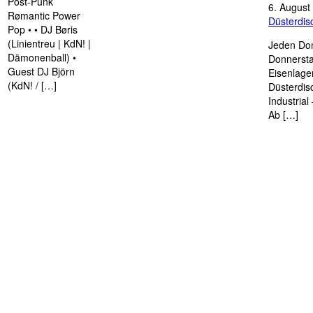
Post-Punk
6. August
Rømantic Power
Düsterdi
Pop • • DJ Børis
(Linientreu | KdN! |
Jeden Don
Dämonenball) •
Donnersta
Guest DJ Björn
Eisenlage
(KdN! / […]
Düsterdis
Industria
Ab […]