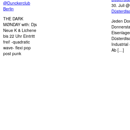
@Dunckerclub
30. Juli 
Berlin
Düsterdi
THE DARK
Jeden Don
MØNDAY with: Djs
Donnersta
Neue K & Lichene
Eisenlage
bis 22 Uhr Eintritt
Düsterdis
frei! -quadratic
Industria
wave- flexi pop
Ab […]
post punk