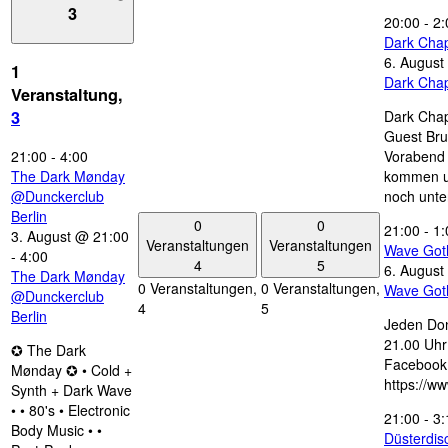
3
20:00
-
2:
Dark Chap
6. August
1
Dark Chap
Veranstaltung,
Dark Chap
3
Guest Bru
21:00
-
4:00
Vorabend 
The Dark Mønday
kommen u
@Dunckerclub
noch unte
Berlin
0
0
21:00
-
1:
3. August @ 21:00
Veranstaltungen
Veranstaltungen
Wave Got
-
4:00
4
5
6. August
The Dark Mønday
0 Veranstaltungen,
0 Veranstaltungen,
Wave Got
@Dunckerclub
4
5
Berlin
Jeden Don
21.00 Uhr 
✪ The Dark
Facebook
Mønday ✪ • Cold +
https://w
Synth + Dark Wave
• • 80's • Electronic
21:00
-
3:
Body Music • •
Düsterdi