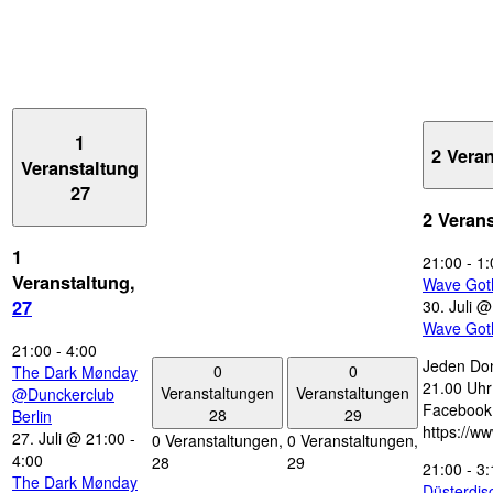
1
2 Vera
Veranstaltung
27
2 Veran
1
21:00
-
1:
Veranstaltung,
Wave Got
30. Juli 
27
Wave Got
21:00
-
4:00
Jeden Don
0
0
The Dark Mønday
21.00 Uhr 
Veranstaltungen
Veranstaltungen
@Dunckerclub
Facebook
28
29
Berlin
https://w
27. Juli @ 21:00
-
0 Veranstaltungen,
0 Veranstaltungen,
4:00
28
29
21:00
-
3:
The Dark Mønday
Düsterdi