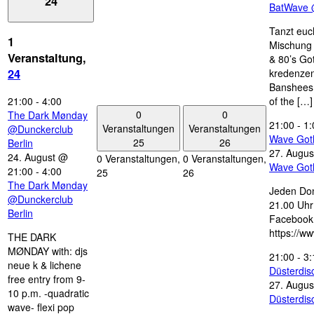
24
BatWave 
Tanzt euc
1
Mischung 
Veranstaltung,
& 80’s Go
kredenzen
24
Banshees,
21:00
-
4:00
of the […]
0
0
The Dark Mønday
21:00
-
1:
Veranstaltungen
Veranstaltungen
@Dunckerclub
Wave Got
25
26
Berlin
27. Augus
24. August @
0 Veranstaltungen,
0 Veranstaltungen,
Wave Got
21:00
-
4:00
25
26
The Dark Mønday
Jeden Don
@Dunckerclub
21.00 Uhr 
Berlin
Facebook
https://w
THE DARK
MØNDAY with: djs
21:00
-
3:
neue k & lichene
Düsterdi
free entry from 9-
27. Augus
10 p.m. -quadratic
Düsterdi
wave- flexi pop