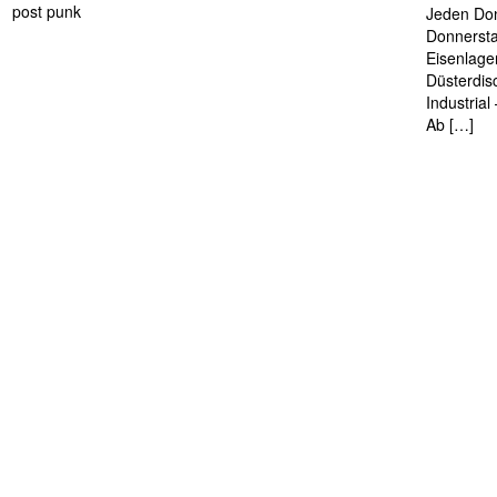
post punk
Jeden Don
Donnersta
Eisenlage
Düsterdis
Industria
Ab […]