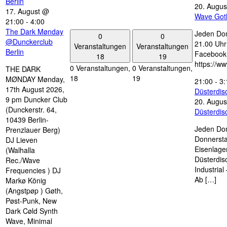
Berlin
20. Augus
17. August @
Wave Got
21:00
-
4:00
The Dark Mønday
Jeden Don
0
0
@Dunckerclub
21.00 Uhr 
Veranstaltungen
Veranstaltungen
Berlin
Facebook
18
19
https://w
0 Veranstaltungen,
0 Veranstaltungen,
THE DARK
18
19
MØNDAY Mønday,
21:00
-
3:
17th August 2026,
Düsterdi
9 pm Duncker Club
20. Augus
(Dunckerstr. 64,
Düsterdi
10439 Berlin-
Jeden Don
Prenzlauer Berg)
Donnersta
DJ Lieven
Eisenlage
(Walhalla
Düsterdis
Rec./Wave
Industria
Frequencies ) DJ
Ab […]
Markø König
(Angstpøp ) Gøth,
Pøst-Punk, New
Dark Cøld Synth
Wave, Minimal