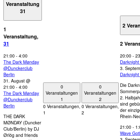
Veranstaltung
31
2 Vera
1
Veranstaltung,
31
2 Veran
21:00
-
4:00
20:00
-
23
The Dark Mønday
Darknigh
@Dunckerclub
3. Septe
Berlin
Darknigh
31. August @
Die Darkn
0
0
21:00
-
4:00
Sommerpau
Veranstaltungen
Veranstaltungen
The Dark Mønday
2. Halbjah
1
2
@Dunckerclub
sind gebün
Berlin
0 Veranstaltungen,
0 Veranstaltungen,
der einzi
1
2
THE DARK
Rhein-Nec
MØNDAY (Duncker
21:00
-
1:
Club/Berlin) by DJ
Wave Got
Ørlög and friends
3. Septe