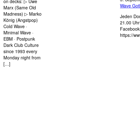
on decks: ▷ Uwe
Wave Got
Marx (Same Old
Madness) ▷ Marko
Jeden Don
König (Angstpop)
21.00 Uhr 
Cold Wave ·
Facebook 
Minimal Wave ·
https://w
EBM · Postpunk
Dark Club Culture
since 1993 every
Monday night from
[…]