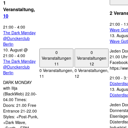
1
Veranstaltung,
2 Veran
10
21:00
-
1:
21:00
-
4:00
Wave Got
The Dark Mønday
13. Augus
@Dunckerclub
Wave Got
Berlin
10. August @
Jeden Don
0
0
21:00
-
4:00
21.00 Uhr 
Veranstaltungen
Veranstaltungen
The Dark Mønday
Facebook
11
12
@Dunckerclub
https://w
0 Veranstaltungen,
0 Veranstaltungen,
Berlin
11
12
21:00
-
3:
DARK MONDAY
Düsterdi
with Ilija
13. Augus
(BlackWeb) 22.00-
Düsterdi
04.00 Times:
Jeden Don
Doors: 21.00 Free
Donnersta
Entrance 21-22.00
Eisenlage
Styles: +Post-Punk,
Düsterdis
+Dark Wave,
Industria
+Synth, +EBM,