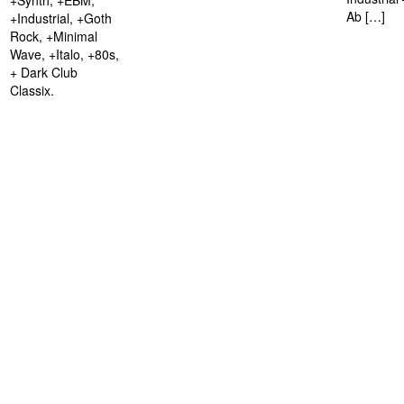
Ab […]
+Industrial, +Goth
Rock, +Minimal
Wave, +Italo, +80s,
+ Dark Club
Classix.