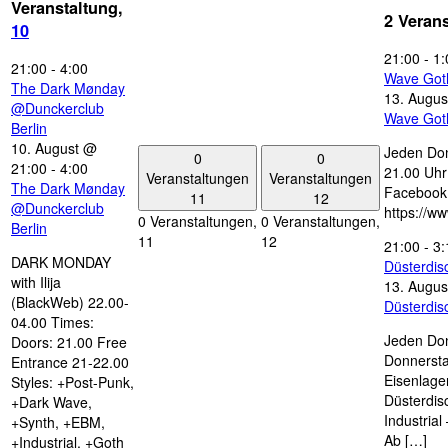
Veranstaltung,
2 Veran
10
21:00
-
1:
21:00
-
4:00
Wave Got
The Dark Mønday
13. Augus
@Dunckerclub
Wave Got
Berlin
10. August @
Jeden Don
0
0
21:00
-
4:00
21.00 Uhr 
Veranstaltungen
Veranstaltungen
The Dark Mønday
Facebook
11
12
@Dunckerclub
https://w
0 Veranstaltungen,
0 Veranstaltungen,
Berlin
11
12
21:00
-
3:
DARK MONDAY
Düsterdi
with Ilija
13. Augus
(BlackWeb) 22.00-
Düsterdi
04.00 Times:
Jeden Don
Doors: 21.00 Free
Donnersta
Entrance 21-22.00
Eisenlage
Styles: +Post-Punk,
Düsterdis
+Dark Wave,
Industria
+Synth, +EBM,
Ab […]
+Industrial, +Goth