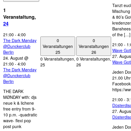
Tanzt euc
1
Mischung 
Veranstaltung,
& 80’s Go
kredenzen
24
Banshees,
21:00
-
4:00
of the […]
0
0
The Dark Mønday
21:00
-
1:
Veranstaltungen
Veranstaltungen
@Dunckerclub
Wave Got
25
26
Berlin
27. Augus
24. August @
0 Veranstaltungen,
0 Veranstaltungen,
Wave Got
21:00
-
4:00
25
26
The Dark Mønday
Jeden Don
@Dunckerclub
21.00 Uhr 
Berlin
Facebook
https://w
THE DARK
MØNDAY with: djs
21:00
-
3:
neue k & lichene
Düsterdi
free entry from 9-
27. Augus
10 p.m. -quadratic
Düsterdi
wave- flexi pop
post punk
Jeden Don