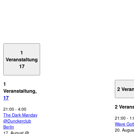
1
Veranstaltung
17
1
2 Vera
Veranstaltung,
17
2 Veran
21:00
-
4:00
The Dark Mønday
21:00
-
1:
@Dunckerclub
Wave Got
Berlin
20. Augus
17. August @