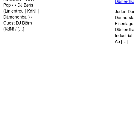
Düsterdi
Pop • • DJ Børis
(Linientreu | KdN! |
Jeden Don
Dämonenball) •
Donnersta
Guest DJ Björn
Eisenlage
(KdN! / […]
Düsterdis
Industria
Ab […]