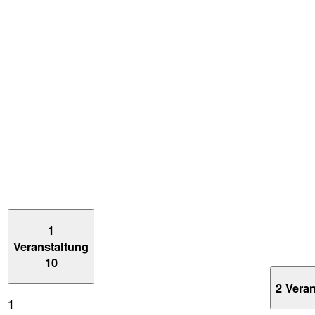
1
Veranstaltung
10
2 Vera
1