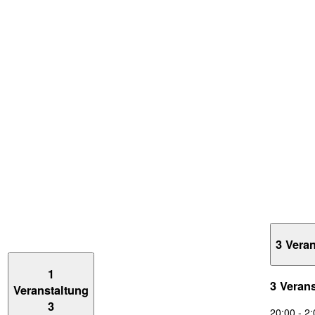
3 Vera
1
3 Veran
Veranstaltung
3
20:00
-
2: