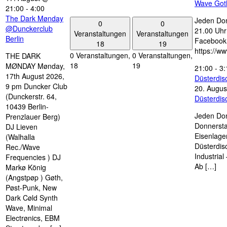
Wave Got
21:00
-
4:00
The Dark Mønday
Jeden Don
0
0
@Dunckerclub
21.00 Uhr 
Veranstaltungen
Veranstaltungen
Berlin
Facebook
18
19
https://w
0 Veranstaltungen,
0 Veranstaltungen,
THE DARK
18
19
MØNDAY Mønday,
21:00
-
3:
17th August 2026,
Düsterdi
9 pm Duncker Club
20. Augus
(Dunckerstr. 64,
Düsterdi
10439 Berlin-
Jeden Don
Prenzlauer Berg)
Donnersta
DJ Lieven
Eisenlage
(Walhalla
Düsterdis
Rec./Wave
Industria
Frequencies ) DJ
Ab […]
Markø König
(Angstpøp ) Gøth,
Pøst-Punk, New
Dark Cøld Synth
Wave, Minimal
Electrønics, EBM