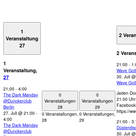
1
2 Vera
Veranstaltung
27
2 Veran
1
21:00
-
1:
Veranstaltung,
Wave Got
30. Juli 
27
Wave Got
21:00
-
4:00
Jeden Don
0
0
The Dark Mønday
21.00 Uhr 
Veranstaltungen
Veranstaltungen
@Dunckerclub
Facebook
28
29
Berlin
https://w
27. Juli @ 21:00
-
0 Veranstaltungen,
0 Veranstaltungen,
4:00
28
29
21:00
-
3:
The Dark Mønday
Düsterdi
@Dunckerclub
30. Juli 