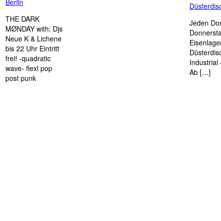
Berlin
Düsterdi
THE DARK
Jeden Don
MØNDAY with: Djs
Donnersta
Neue K & Lichene
Eisenlage
bis 22 Uhr Eintritt
Düsterdis
frei! -quadratic
Industria
wave- flexi pop
Ab […]
post punk