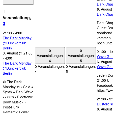
Dark Chap
6. August
1
Dark Chap
Veranstaltung,
Dark Chap
3
Guest Bru
21:00
-
4:00
Vorabend 
The Dark Mønday
kommen u
@Dunckerclub
noch unte
Berlin
0
0
21:00
-
1:
3. August @ 21:00
Veranstaltungen
Veranstaltungen
Wave Got
-
4:00
4
5
6. August
The Dark Mønday
0 Veranstaltungen,
0 Veranstaltungen,
Wave Got
@Dunckerclub
4
5
Berlin
Jeden Don
21.00 Uhr 
✪ The Dark
Facebook
Mønday ✪ • Cold +
https://w
Synth + Dark Wave
• • 80's • Electronic
21:00
-
3:
Body Music • •
Düsterdi
Post-Punk
6. August
Rømantic Power