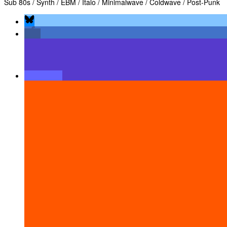
Sub 80s / Synth / EBM / Italo / Minimalwave / Coldwave / Post-Punk