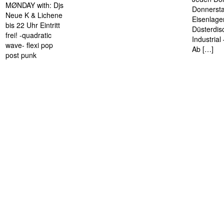
MØNDAY with: Djs
Donnersta
Neue K & Lichene
Eisenlage
bis 22 Uhr Eintritt
Düsterdis
frei! -quadratic
Industria
wave- flexi pop
Ab […]
post punk