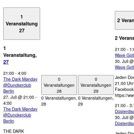
1
2 Vera
Veranstaltung
27
2 Veran
1
21:00
-
1:
Veranstaltung,
Wave Got
30. Juli 
27
Wave Got
21:00
-
4:00
Jeden Don
0
0
The Dark Mønday
21.00 Uhr 
Veranstaltungen
Veranstaltungen
@Dunckerclub
Facebook
28
29
Berlin
https://w
27. Juli @ 21:00
-
0 Veranstaltungen,
0 Veranstaltungen,
4:00
28
29
21:00
-
3:
The Dark Mønday
Düsterdi
@Dunckerclub
30. Juli 
Berlin
Düsterdi
THE DARK
Jeden Don