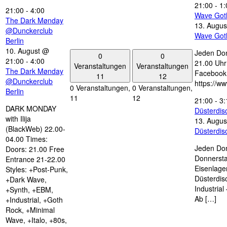
21:00
-
1:
21:00
-
4:00
Wave Got
The Dark Mønday
13. Augus
@Dunckerclub
Wave Got
Berlin
10. August @
Jeden Don
0
0
21:00
-
4:00
21.00 Uhr 
Veranstaltungen
Veranstaltungen
The Dark Mønday
Facebook
11
12
@Dunckerclub
https://w
0 Veranstaltungen,
0 Veranstaltungen,
Berlin
11
12
21:00
-
3:
DARK MONDAY
Düsterdi
with Ilija
13. Augus
(BlackWeb) 22.00-
Düsterdi
04.00 Times:
Jeden Don
Doors: 21.00 Free
Donnersta
Entrance 21-22.00
Eisenlage
Styles: +Post-Punk,
Düsterdis
+Dark Wave,
Industria
+Synth, +EBM,
Ab […]
+Industrial, +Goth
Rock, +Minimal
Wave, +Italo, +80s,