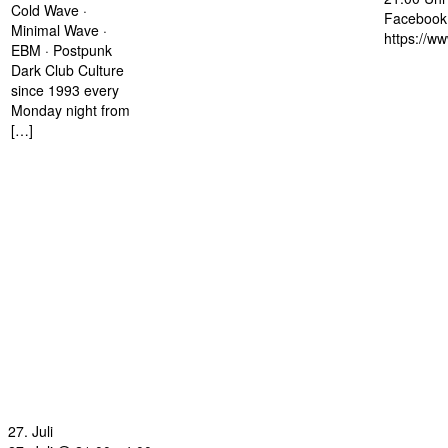
Cold Wave ·
Facebook 
Minimal Wave ·
https://w
EBM · Postpunk
Dark Club Culture
since 1993 every
Monday night from
[…]
27. Juli