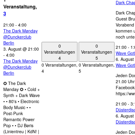
Dark Chap
Veranstaltung,
Dark Chap
3
Guest Bru
21:00
-
4:00
Vorabend 
The Dark Mønday
kommen u
@Dunckerclub
noch unte
Berlin
0
0
21:00
-
1:
3. August @ 21:00
Veranstaltungen
Veranstaltungen
Wave Got
-
4:00
4
5
6. August
The Dark Mønday
0 Veranstaltungen,
0 Veranstaltungen,
Wave Got
@Dunckerclub
4
5
Berlin
Jeden Don
21.00 Uhr 
✪ The Dark
Facebook
Mønday ✪ • Cold +
https://w
Synth + Dark Wave
• • 80's • Electronic
21:00
-
3:
Body Music • •
Düsterdi
Post-Punk
6. August
Rømantic Power
Düsterdi
Pop • • DJ Børis
(Linientreu | KdN! |
Jeden Don