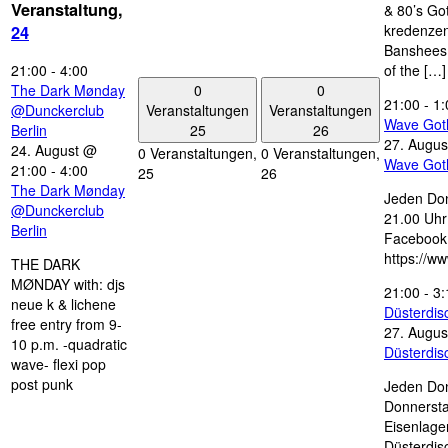
Veranstaltung,
& 80’s Go
kredenzen
24
Banshees,
21:00
-
4:00
of the […]
0
0
The Dark Mønday
21:00
-
1:
Veranstaltungen
Veranstaltungen
@Dunckerclub
Wave Got
25
26
Berlin
27. Augus
24. August @
0 Veranstaltungen,
0 Veranstaltungen,
Wave Got
21:00
-
4:00
25
26
The Dark Mønday
Jeden Don
@Dunckerclub
21.00 Uhr 
Berlin
Facebook
https://w
THE DARK
MØNDAY with: djs
21:00
-
3:
neue k & lichene
Düsterdi
free entry from 9-
27. Augus
10 p.m. -quadratic
Düsterdi
wave- flexi pop
post punk
Jeden Don
Donnersta
Eisenlage
Düsterdis