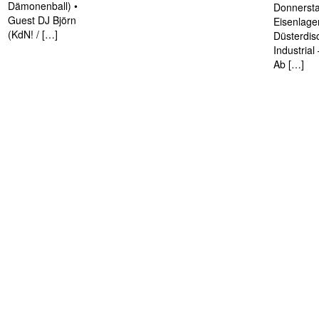
Dämonenball) •
Donnersta
Guest DJ Björn
Eisenlage
(KdN! / […]
Düsterdis
Industria
Ab […]