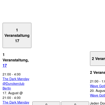
1
Veranstaltung
17
1
2 Vera
Veranstaltung,
17
2 Veran
21:00
-
4:00
The Dark Mønday
21:00
-
1:
@Dunckerclub
Wave Got
Berlin
20. Augus
17. August @
Wave Got
21:00
-
4:00
The Dark Mønday
Jeden Don
0
0