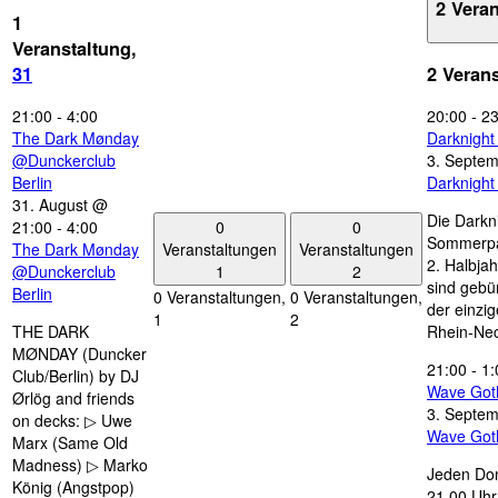
2 Vera
1
Veranstaltung,
31
2 Veran
21:00
-
4:00
20:00
-
23
The Dark Mønday
Darknigh
@Dunckerclub
3. Septe
Berlin
Darknigh
31. August @
Die Darkn
0
0
21:00
-
4:00
Sommerpau
Veranstaltungen
Veranstaltungen
The Dark Mønday
2. Halbjah
1
2
@Dunckerclub
sind gebün
Berlin
0 Veranstaltungen,
0 Veranstaltungen,
der einzi
1
2
THE DARK
Rhein-Nec
MØNDAY (Duncker
21:00
-
1:
Club/Berlin) by DJ
Wave Got
Ørlög and friends
3. Septe
on decks: ▷ Uwe
Wave Got
Marx (Same Old
Madness) ▷ Marko
Jeden Don
König (Angstpop)
21.00 Uhr 