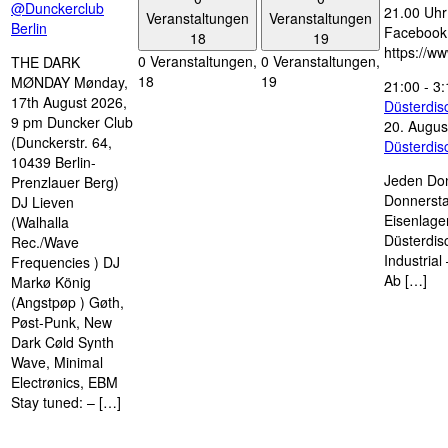
@Dunckerclub
21.00 Uhr 
Veranstaltungen
Veranstaltungen
Berlin
Facebook
18
19
https://w
0 Veranstaltungen,
0 Veranstaltungen,
THE DARK
18
19
MØNDAY Mønday,
21:00
-
3:
17th August 2026,
Düsterdi
9 pm Duncker Club
20. Augus
(Dunckerstr. 64,
Düsterdi
10439 Berlin-
Jeden Don
Prenzlauer Berg)
Donnersta
DJ Lieven
Eisenlage
(Walhalla
Düsterdis
Rec./Wave
Industria
Frequencies ) DJ
Ab […]
Markø König
(Angstpøp ) Gøth,
Pøst-Punk, New
Dark Cøld Synth
Wave, Minimal
Electrønics, EBM
Stay tuned: – […]