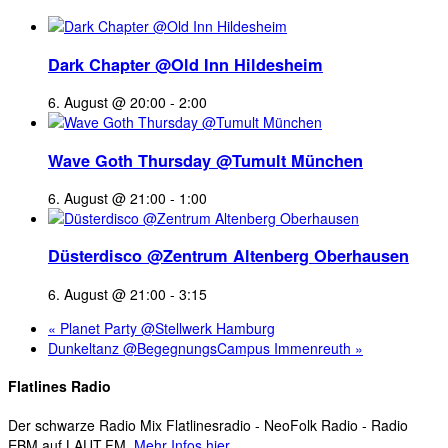
Dark Chapter @Old Inn Hildesheim
6. August @ 20:00
-
2:00
Wave Goth Thursday @Tumult München
6. August @ 21:00
-
1:00
Düsterdisco @Zentrum Altenberg Oberhausen
6. August @ 21:00
-
3:15
«
Planet Party @Stellwerk Hamburg
Dunkeltanz @BegegnungsCampus Immenreuth
»
Flatlines Radio
Der schwarze Radio Mix Flatlinesradio - NeoFolk Radio - Radio
EBM auf LAUT.FM.
Mehr Infos hier.