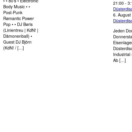
• • 80's • Electronic
21:00
-
3:
Body Music • •
Düsterdi
Post-Punk
6. August
Rømantic Power
Düsterdi
Pop • • DJ Børis
(Linientreu | KdN! |
Jeden Don
Dämonenball) •
Donnersta
Guest DJ Björn
Eisenlage
(KdN! / […]
Düsterdis
Industria
Ab […]