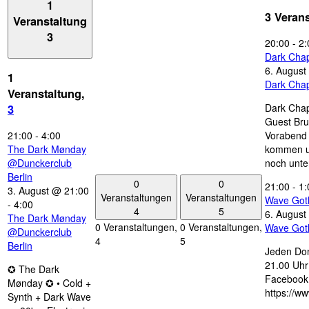
1
3 Veran
Veranstaltung
3
20:00
-
2:
Dark Chap
6. August
1
Dark Chap
Veranstaltung,
Dark Chap
3
Guest Bru
21:00
-
4:00
Vorabend 
The Dark Mønday
kommen u
@Dunckerclub
noch unte
Berlin
0
0
21:00
-
1:
3. August @ 21:00
Veranstaltungen
Veranstaltungen
Wave Got
-
4:00
4
5
6. August
The Dark Mønday
0 Veranstaltungen,
0 Veranstaltungen,
Wave Got
@Dunckerclub
4
5
Berlin
Jeden Don
21.00 Uhr 
✪ The Dark
Facebook
Mønday ✪ • Cold +
https://w
Synth + Dark Wave