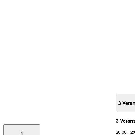
3 Vera
3 Veran
20:00
-
2:
1