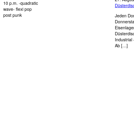
10 p.m. -quadratic
Düsterdi
wave- flexi pop
post punk
Jeden Don
Donnersta
Eisenlage
Düsterdis
Industria
Ab […]