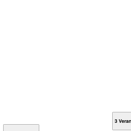
3 Vera