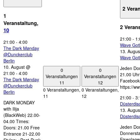
2 Vera
1
Veranstaltung,
2 Veran
10
21:00
-
1:
21:00
-
4:00
Wave Got
The Dark Mønday
13. Augus
@Dunckerclub
Wave Got
Berlin
10. August @
Jeden Don
0
0
21:00
-
4:00
21.00 Uhr 
Veranstaltungen
Veranstaltungen
The Dark Mønday
Facebook
11
12
@Dunckerclub
https://w
0 Veranstaltungen,
0 Veranstaltungen,
Berlin
11
12
21:00
-
3:
DARK MONDAY
Düsterdi
with Ilija
13. Augus
(BlackWeb) 22.00-
Düsterdi
04.00 Times:
Jeden Don
Doors: 21.00 Free
Donnersta
Entrance 21-22.00
Eisenlage