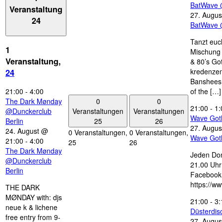
BatWave 
Veranstaltung
27. Augus
24
BatWave 
Tanzt euc
1
Mischung 
Veranstaltung,
& 80’s Go
kredenzen
24
Banshees,
21:00
-
4:00
of the […]
0
0
The Dark Mønday
21:00
-
1:
Veranstaltungen
Veranstaltungen
@Dunckerclub
Wave Got
25
26
Berlin
27. Augus
24. August @
0 Veranstaltungen,
0 Veranstaltungen,
Wave Got
21:00
-
4:00
25
26
The Dark Mønday
Jeden Don
@Dunckerclub
21.00 Uhr 
Berlin
Facebook
https://w
THE DARK
MØNDAY with: djs
21:00
-
3:
neue k & lichene
Düsterdi
free entry from 9-
27. Augus