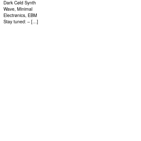
Dark Cøld Synth
Wave, Minimal
Electrønics, EBM
Stay tuned: – […]