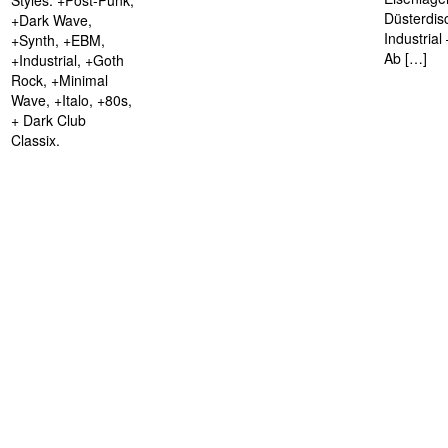
Styles: +Post-Punk,
Düsterdis
+Dark Wave,
Industria
+Synth, +EBM,
Ab […]
+Industrial, +Goth
Rock, +Minimal
Wave, +Italo, +80s,
+ Dark Club
Classix.