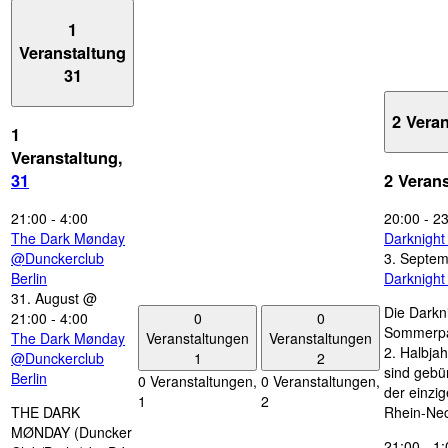
1
Veranstaltung
31
2 Vera
1
Veranstaltung,
31
2 Veran
21:00
-
4:00
20:00
-
23
The Dark Mønday
Darknigh
@Dunckerclub
3. Septe
Berlin
Darknigh
31. August @
Die Darkn
0
0
21:00
-
4:00
Sommerpau
Veranstaltungen
Veranstaltungen
The Dark Mønday
2. Halbjah
1
2
@Dunckerclub
sind gebün
Berlin
0 Veranstaltungen,
0 Veranstaltungen,
der einzi
1
2
THE DARK
Rhein-Nec
MØNDAY (Duncker
21:00
-
1: