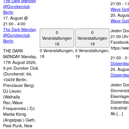
The Dark Mønday
21:00
-
1:
@Dunckerclub
Wave Got
Berlin
20. Augus
17. August @
Wave Got
21:00
-
4:00
The Dark Mønday
Jeden Don
0
0
@Dunckerclub
21.00 Uhr 
Veranstaltungen
Veranstaltungen
Berlin
Facebook
18
19
https://w
0 Veranstaltungen,
0 Veranstaltungen,
THE DARK
18
19
MØNDAY Mønday,
21:00
-
3:
17th August 2026,
Düsterdi
9 pm Duncker Club
20. Augus
(Dunckerstr. 64,
Düsterdi
10439 Berlin-
Jeden Don
Prenzlauer Berg)
Donnersta
DJ Lieven
Eisenlage
(Walhalla
Düsterdis
Rec./Wave
Industria
Frequencies ) DJ
Ab […]
Markø König
(Angstpøp ) Gøth,
Pøst-Punk, New