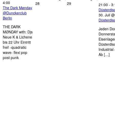
4:00
28
29
21:00
-
3:
The Dark Mønday
Düsterdi
@Dunckerclub
30. Juli 
Berlin
Düsterdi
THE DARK
Jeden Don
MØNDAY with: Djs
Donnersta
Neue K & Lichene
Eisenlage
bis 22 Uhr Eintritt
Düsterdis
frei! -quadratic
Industria
wave- flexi pop
Ab […]
post punk