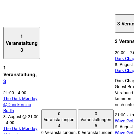
3 Vera
1
3 Veran
Veranstaltung
3
20:00
-
2:
Dark Chap
6. August
1
Dark Chap
Veranstaltung,
Dark Chap
3
Guest Bru
21:00
-
4:00
Vorabend 
The Dark Mønday
kommen u
@Dunckerclub
noch unte
Berlin
0
0
21:00
-
1:
3. August @ 21:00
Veranstaltungen
Veranstaltungen
Wave Got
-
4:00
4
5
6. August
The Dark Mønday
0 Veranstaltungen,
0 Veranstaltungen,
Wave Got