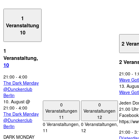
1
Veranstaltung
10
2 Vera
1
Veranstaltung,
2 Veran
10
21:00
-
1:
21:00
-
4:00
Wave Got
The Dark Mønday
13. Augus
@Dunckerclub
Wave Got
Berlin
10. August @
Jeden Don
0
0
21:00
-
4:00
21.00 Uhr 
Veranstaltungen
Veranstaltungen
The Dark Mønday
Facebook
11
12
@Dunckerclub
https://w
0 Veranstaltungen,
0 Veranstaltungen,
Berlin
11
12
21:00
-
3:
DARK MONDAY
Düsterdi