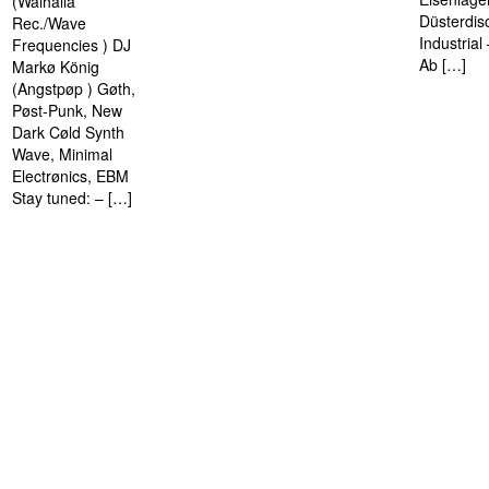
(Walhalla
Düsterdis
Rec./Wave
Industria
Frequencies ) DJ
Ab […]
Markø König
(Angstpøp ) Gøth,
Pøst-Punk, New
Dark Cøld Synth
Wave, Minimal
Electrønics, EBM
Stay tuned: – […]