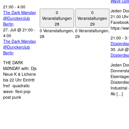
Wave Got
21:00
-
4:00
Jeden Don
0
0
The Dark Mønday
21.00 Uhr 
Veranstaltungen
Veranstaltungen
@Dunckerclub
Facebook
28
29
Berlin
https://w
27. Juli @ 21:00
-
0 Veranstaltungen,
0 Veranstaltungen,
4:00
28
29
21:00
-
3:
The Dark Mønday
Düsterdi
@Dunckerclub
30. Juli 
Berlin
Düsterdi
THE DARK
Jeden Don
MØNDAY with: Djs
Donnersta
Neue K & Lichene
Eisenlage
bis 22 Uhr Eintritt
Düsterdis
frei! -quadratic
Industria
wave- flexi pop
Ab […]
post punk