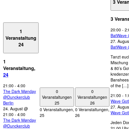
3 Vera
3 Veran
20:00
-
2:
1
BatWave 
Veranstaltung
27. Augus
24
BatWave 
Tanzt euc
1
Mischung 
Veranstaltung,
& 80’s Go
kredenzen
24
Banshees,
21:00
-
4:00
of the […]
0
0
The Dark Mønday
21:00
-
1:
Veranstaltungen
Veranstaltungen
@Dunckerclub
Wave Got
25
26
Berlin
27. Augus
24. August @
0 Veranstaltungen,
0 Veranstaltungen,
Wave Got
21:00
-
4:00
25
26
The Dark Mønday
Jeden Don
@Dunckerclub
21.00 Uhr 