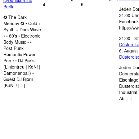
@Dunckerclub
4
5
Berlin
Jeden Don
21.00 Uhr 
✪ The Dark
Facebook
Mønday ✪ • Cold +
https://w
Synth + Dark Wave
• • 80's • Electronic
21:00
-
3:
Body Music • •
Düsterdi
Post-Punk
6. August
Rømantic Power
Düsterdi
Pop • • DJ Børis
(Linientreu | KdN! |
Jeden Don
Dämonenball) •
Donnersta
Guest DJ Björn
Eisenlage
(KdN! / […]
Düsterdis
Industria
Ab […]