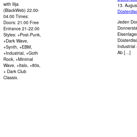
with Ilija
13. Augus
(BlackWeb) 22.00-
Düsterdi
04.00 Times:
Jeden Don
Doors: 21.00 Free
Donnersta
Entrance 21-22.00
Eisenlage
Styles: +Post-Punk,
Düsterdis
+Dark Wave,
Industria
+Synth, +EBM,
Ab […]
+Industrial, +Goth
Rock, +Minimal
Wave, +Italo, +80s,
+ Dark Club
Classix.