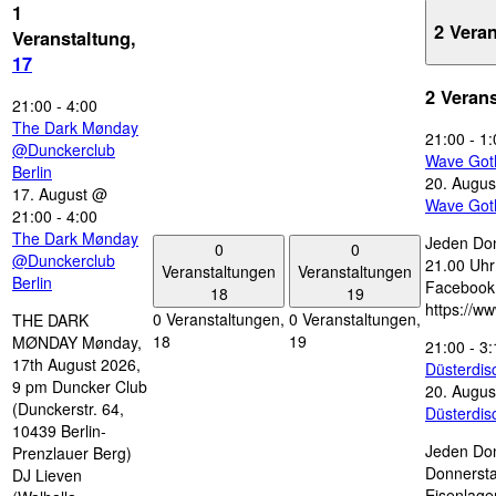
1
2 Vera
Veranstaltung,
17
2 Veran
21:00
-
4:00
The Dark Mønday
21:00
-
1:
@Dunckerclub
Wave Got
Berlin
20. Augus
17. August @
Wave Got
21:00
-
4:00
The Dark Mønday
Jeden Don
0
0
@Dunckerclub
21.00 Uhr 
Veranstaltungen
Veranstaltungen
Berlin
Facebook
18
19
https://w
0 Veranstaltungen,
0 Veranstaltungen,
THE DARK
18
19
MØNDAY Mønday,
21:00
-
3:
17th August 2026,
Düsterdi
9 pm Duncker Club
20. Augus
(Dunckerstr. 64,
Düsterdi
10439 Berlin-
Jeden Don
Prenzlauer Berg)
Donnersta
DJ Lieven
Eisenlage