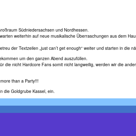
m Großraum Südniedersachsen und Nordhessen.
nd warten weiterhin auf neue musikalische Überraschungen aus dem H
treu der Textzeilen „just can’t get enough“ weiter und starten in die 
ekommen um den ganzen Abend auszufüllen.
ie nicht Hardcore Fans somit nicht langweilig, werden wir die andere
more than a Party!!!
 die Goldgrube Kassel, ein.