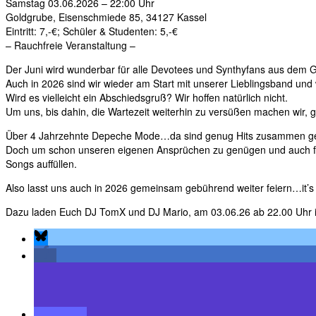
Samstag 03.06.2026 – 22:00 Uhr
Goldgrube, Eisenschmiede 85, 34127 Kassel
Eintritt: 7,-€; Schüler & Studenten: 5,-€
– Rauchfreie Veranstaltung –
Der Juni wird wunderbar für alle Devotees und Synthyfans aus de
Auch in 2026 sind wir wieder am Start mit unserer Lieblingsband u
Wird es vielleicht ein Abschiedsgruß? Wir hoffen natürlich nicht.
Um uns, bis dahin, die Wartezeit weiterhin zu versüßen machen wir, ge
Über 4 Jahrzehnte Depeche Mode…da sind genug Hits zusammen g
Doch um schon unseren eigenen Ansprüchen zu genügen und auch für d
Songs auffüllen.
Also lasst uns auch in 2026 gemeinsam gebührend weiter feiern…it’s 
Dazu laden Euch DJ TomX und DJ Mario, am 03.06.26 ab 22.00 Uhr in