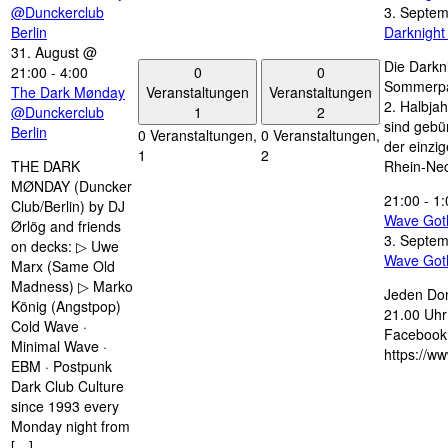
@Dunckerclub
3. Septe
Berlin
Darknigh
31. August @
Die Darkn
0
0
21:00
-
4:00
Sommerpau
Veranstaltungen
Veranstaltungen
The Dark Mønday
2. Halbjah
1
2
@Dunckerclub
sind gebün
Berlin
0 Veranstaltungen,
0 Veranstaltungen,
der einzi
1
2
THE DARK
Rhein-Nec
MØNDAY (Duncker
21:00
-
1:
Club/Berlin) by DJ
Wave Got
Ørlög and friends
3. Septe
on decks: ▷ Uwe
Wave Got
Marx (Same Old
Madness) ▷ Marko
Jeden Don
König (Angstpop)
21.00 Uhr 
Cold Wave ·
Facebook 
Minimal Wave ·
https://w
EBM · Postpunk
Dark Club Culture
since 1993 every
Monday night from
[…]