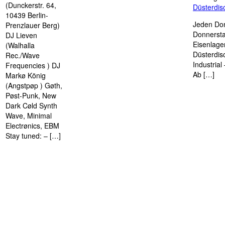
(Dunckerstr. 64,
Düsterdi
10439 Berlin-
Jeden Don
Prenzlauer Berg)
Donnersta
DJ Lieven
Eisenlage
(Walhalla
Düsterdis
Rec./Wave
Industria
Frequencies ) DJ
Ab […]
Markø König
(Angstpøp ) Gøth,
Pøst-Punk, New
Dark Cøld Synth
Wave, Minimal
Electrønics, EBM
Stay tuned: – […]