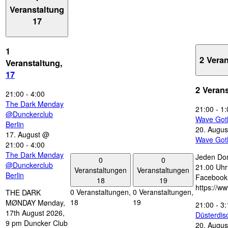
Veranstaltung
17
1
2 Vera
Veranstaltung,
17
2 Veran
21:00
-
4:00
The Dark Mønday
21:00
-
1:
@Dunckerclub
Wave Got
Berlin
20. Augus
17. August @
Wave Got
21:00
-
4:00
The Dark Mønday
Jeden Don
0
0
@Dunckerclub
21.00 Uhr 
Veranstaltungen
Veranstaltungen
Berlin
Facebook
18
19
https://w
0 Veranstaltungen,
0 Veranstaltungen,
THE DARK
18
19
MØNDAY Mønday,
21:00
-
3:
17th August 2026,
Düsterdi
9 pm Duncker Club
20. Augus