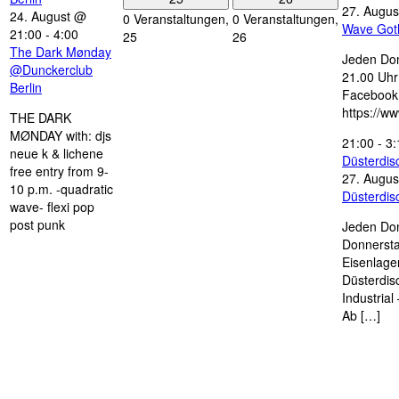
27. Augus
24. August @
0 Veranstaltungen,
0 Veranstaltungen,
Wave Got
21:00
-
4:00
25
26
The Dark Mønday
Jeden Don
@Dunckerclub
21.00 Uhr 
Berlin
Facebook
https://w
THE DARK
MØNDAY with: djs
21:00
-
3:
neue k & lichene
Düsterdi
free entry from 9-
27. Augus
10 p.m. -quadratic
Düsterdi
wave- flexi pop
post punk
Jeden Don
Donnersta
Eisenlage
Düsterdis
Industria
Ab […]