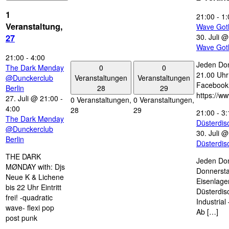
1
21:00
-
1:
Veranstaltung,
Wave Got
30. Juli 
27
Wave Got
21:00
-
4:00
Jeden Don
0
0
The Dark Mønday
21.00 Uhr 
Veranstaltungen
Veranstaltungen
@Dunckerclub
Facebook
28
29
Berlin
https://w
27. Juli @ 21:00
-
0 Veranstaltungen,
0 Veranstaltungen,
4:00
28
29
21:00
-
3:
The Dark Mønday
Düsterdi
@Dunckerclub
30. Juli 
Berlin
Düsterdi
THE DARK
Jeden Don
MØNDAY with: Djs
Donnersta
Neue K & Lichene
Eisenlage
bis 22 Uhr Eintritt
Düsterdis
frei! -quadratic
Industria
wave- flexi pop
Ab […]
post punk