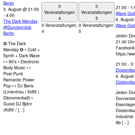
Berlin
0
0
21:00
-
1:
3. August @ 21:00
Veranstaltungen
Veranstaltungen
Wave Got
-
4:00
4
5
6. August
The Dark Mønday
0 Veranstaltungen,
0 Veranstaltungen,
Wave Got
@Dunckerclub
4
5
Berlin
Jeden Don
21.00 Uhr 
✪ The Dark
Facebook
Mønday ✪ • Cold +
https://w
Synth + Dark Wave
• • 80's • Electronic
21:00
-
3:
Body Music • •
Düsterdi
Post-Punk
6. August
Rømantic Power
Düsterdi
Pop • • DJ Børis
(Linientreu | KdN! |
Jeden Don
Dämonenball) •
Donnersta
Guest DJ Björn
Eisenlage
(KdN! / […]
Düsterdis
Industria
Ab […]