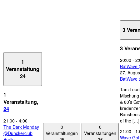
3 Vera
3 Veran
20:00
-
2:
1
BatWave 
Veranstaltung
27. Augus
24
BatWave 
Tanzt euc
1
Mischung 
Veranstaltung,
& 80’s Go
kredenzen
24
Banshees,
21:00
-
4:00
of the […]
0
0
The Dark Mønday
21:00
-
1:
Veranstaltungen
Veranstaltungen
@Dunckerclub
Wave Got
25
26
Berlin