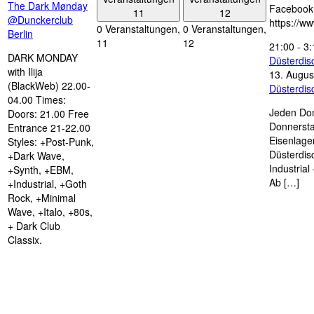
The Dark Mønday
Facebook
11
12
@Dunckerclub
https://w
0 Veranstaltungen,
0 Veranstaltungen,
Berlin
11
12
21:00
-
3:
DARK MONDAY
Düsterdi
with Ilija
13. Augus
(BlackWeb) 22.00-
Düsterdi
04.00 Times:
Jeden Don
Doors: 21.00 Free
Donnersta
Entrance 21-22.00
Eisenlage
Styles: +Post-Punk,
Düsterdis
+Dark Wave,
Industria
+Synth, +EBM,
Ab […]
+Industrial, +Goth
Rock, +Minimal
Wave, +Italo, +80s,
+ Dark Club
Classix.