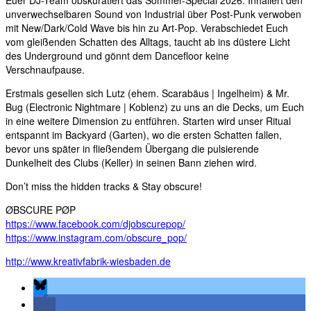
Euer DJ-Team obskuratiert das Sommer-Special 2026. Inhaliert den
unverwechselbaren Sound von Industrial über Post-Punk verwoben
mit New/Dark/Cold Wave bis hin zu Art-Pop. Verabschiedet Euch
vom gleißenden Schatten des Alltags, taucht ab ins düstere Licht
des Underground und gönnt dem Dancefloor keine
Verschnaufpause.
Erstmals gesellen sich Lutz (ehem. Scarabäus | Ingelheim) & Mr.
Bug (Electronic Nightmare | Koblenz) zu uns an die Decks, um Euch
in eine weitere Dimension zu entführen. Starten wird unser Ritual
entspannt im Backyard (Garten), wo die ersten Schatten fallen,
bevor uns später in fließendem Übergang die pulsierende
Dunkelheit des Clubs (Keller) in seinen Bann ziehen wird.
Don’t miss the hidden tracks & Stay obscure!
ØBSCURE PØP
https://www.facebook.com/djobscurepop/
https://www.instagram.com/obscure_pop/
http://www.kreativfabrik-wiesbaden.de