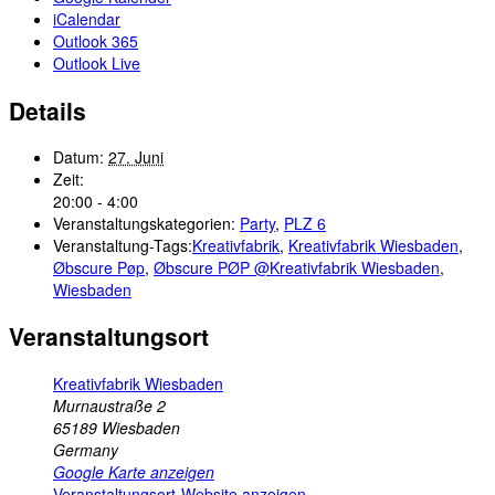
iCalendar
Outlook 365
Outlook Live
Details
Datum:
27. Juni
Zeit:
20:00 - 4:00
Veranstaltungskategorien:
Party
,
PLZ 6
Veranstaltung-Tags:
Kreativfabrik
,
Kreativfabrik Wiesbaden
,
Øbscure Pøp
,
Øbscure PØP @Kreativfabrik Wiesbaden
,
Wiesbaden
Veranstaltungsort
Kreativfabrik Wiesbaden
Murnaustraße 2
65189
Wiesbaden
Germany
Google Karte anzeigen
Veranstaltungsort-Website anzeigen