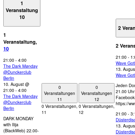
1
Veranstaltung
10
2 Vera
1
Veranstaltung,
2 Veran
10
21:00
-
1:
21:00
-
4:00
Wave Got
The Dark Mønday
13. Augus
@Dunckerclub
Wave Got
Berlin
10. August @
Jeden Don
0
0
21:00
-
4:00
21.00 Uhr 
Veranstaltungen
Veranstaltungen
The Dark Mønday
Facebook
11
12
@Dunckerclub
https://w
0 Veranstaltungen,
0 Veranstaltungen,
Berlin
11
12
21:00
-
3:
DARK MONDAY
Düsterdi
with Ilija
13. Augus
(BlackWeb) 22.00-
Düsterdi