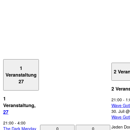
1
2 Vera
Veranstaltung
27
2 Veran
1
21:00
-
1:
Veranstaltung,
Wave Got
30. Juli 
27
Wave Got
21:00
-
4:00
Jeden Don
0
0
The Dark Mønday