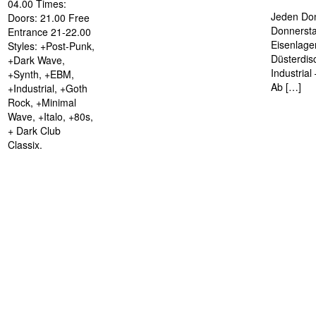
04.00 Times:
Jeden Don
Doors: 21.00 Free
Donnersta
Entrance 21-22.00
Eisenlage
Styles: +Post-Punk,
Düsterdis
+Dark Wave,
Industria
+Synth, +EBM,
Ab […]
+Industrial, +Goth
Rock, +Minimal
Wave, +Italo, +80s,
+ Dark Club
Classix.