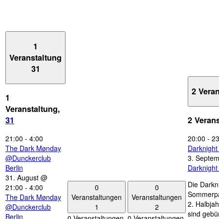
1
Veranstaltung
31
2 Vera
1
Veranstaltung,
31
2 Veran
21:00
-
4:00
20:00
-
23
The Dark Mønday
Darknigh
@Dunckerclub
3. Septe
Berlin
Darknigh
31. August @
Die Darkn
0
0
21:00
-
4:00
Sommerpau
Veranstaltungen
Veranstaltungen
The Dark Mønday
2. Halbjah
1
2
@Dunckerclub
sind gebün
Berlin
0 Veranstaltungen,
0 Veranstaltungen,