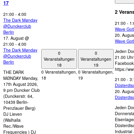
17
2 Veran
21:00
-
4:00
The Dark Mønday
21:00
-
1:
@Dunckerclub
Wave Got
Berlin
20. Augus
17. August @
Wave Got
21:00
-
4:00
The Dark Mønday
Jeden Don
0
0
@Dunckerclub
21.00 Uhr 
Veranstaltungen
Veranstaltungen
Berlin
Facebook
18
19
https://w
0 Veranstaltungen,
0 Veranstaltungen,
THE DARK
18
19
MØNDAY Mønday,
21:00
-
3:
17th August 2026,
Düsterdi
9 pm Duncker Club
20. Augus
(Dunckerstr. 64,
Düsterdi
10439 Berlin-
Jeden Don
Prenzlauer Berg)
Donnersta
DJ Lieven
Eisenlage
(Walhalla
Düsterdis
Rec./Wave
Industria
Frequencies ) DJ