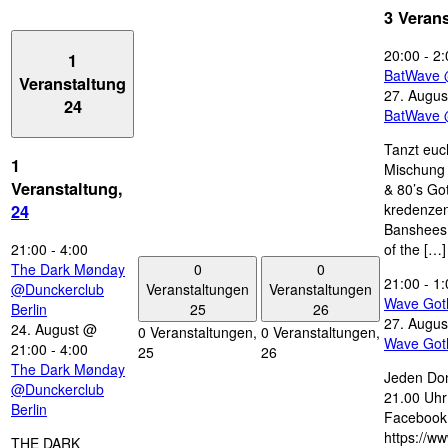
3 Veran
20:00
-
2:
1
BatWave 
Veranstaltung
27. Augus
24
BatWave 
Tanzt euc
1
Mischung 
Veranstaltung,
& 80’s Go
kredenzen
24
Banshees,
21:00
-
4:00
of the […]
0
0
The Dark Mønday
21:00
-
1:
Veranstaltungen
Veranstaltungen
@Dunckerclub
Wave Got
25
26
Berlin
27. Augus
24. August @
0 Veranstaltungen,
0 Veranstaltungen,
Wave Got
21:00
-
4:00
25
26
The Dark Mønday
Jeden Don
@Dunckerclub
21.00 Uhr 
Berlin
Facebook
https://w
THE DARK