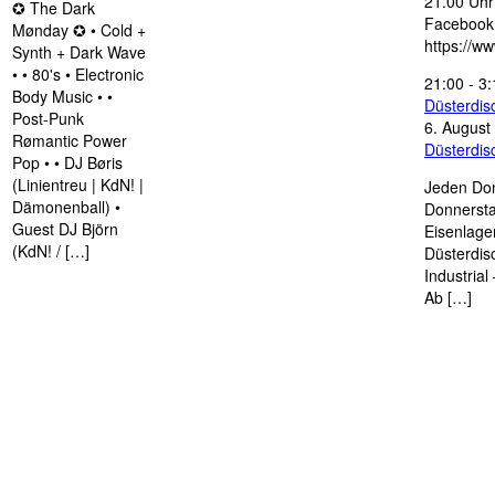
21.00 Uhr 
✪ The Dark
Facebook
Mønday ✪ • Cold +
https://w
Synth + Dark Wave
• • 80's • Electronic
21:00
-
3:
Body Music • •
Düsterdi
Post-Punk
6. August
Rømantic Power
Düsterdi
Pop • • DJ Børis
(Linientreu | KdN! |
Jeden Don
Dämonenball) •
Donnersta
Guest DJ Björn
Eisenlage
(KdN! / […]
Düsterdis
Industria
Ab […]