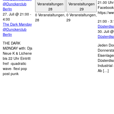
21.00 Uhr 
Veranstaltungen
Veranstaltungen
@Dunckerclub
Facebook
28
29
Berlin
https://w
27. Juli @ 21:00
-
0 Veranstaltungen,
0 Veranstaltungen,
4:00
28
29
21:00
-
3:
The Dark Mønday
Düsterdi
@Dunckerclub
30. Juli 
Berlin
Düsterdi
THE DARK
Jeden Don
MØNDAY with: Djs
Donnersta
Neue K & Lichene
Eisenlage
bis 22 Uhr Eintritt
Düsterdis
frei! -quadratic
Industria
wave- flexi pop
Ab […]
post punk