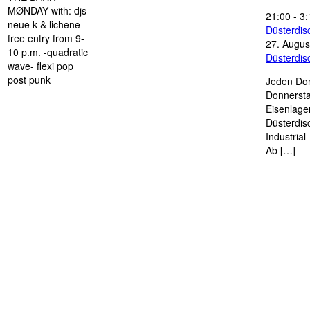
MØNDAY with: djs
21:00
-
3:
neue k & lichene
Düsterdi
free entry from 9-
27. Augus
10 p.m. -quadratic
Düsterdi
wave- flexi pop
post punk
Jeden Don
Donnersta
Eisenlage
Düsterdis
Industria
Ab […]