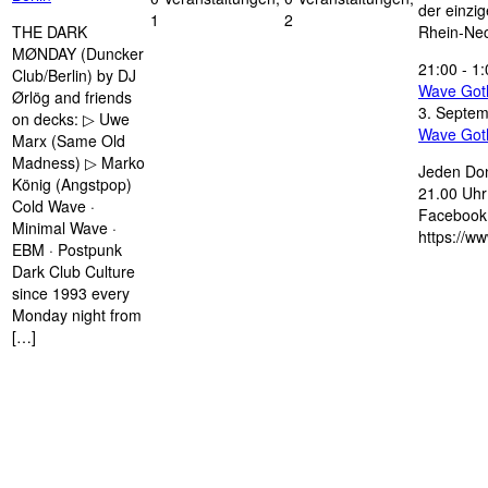
der einzi
1
2
THE DARK
Rhein-Nec
MØNDAY (Duncker
21:00
-
1:
Club/Berlin) by DJ
Wave Got
Ørlög and friends
3. Septe
on decks: ▷ Uwe
Wave Got
Marx (Same Old
Madness) ▷ Marko
Jeden Don
König (Angstpop)
21.00 Uhr 
Cold Wave ·
Facebook 
Minimal Wave ·
https://w
EBM · Postpunk
Dark Club Culture
since 1993 every
Monday night from
[…]