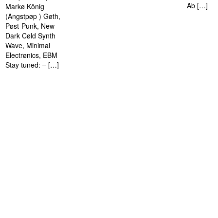
Ab […]
Markø König
(Angstpøp ) Gøth,
Pøst-Punk, New
Dark Cøld Synth
Wave, Minimal
Electrønics, EBM
Stay tuned: – […]