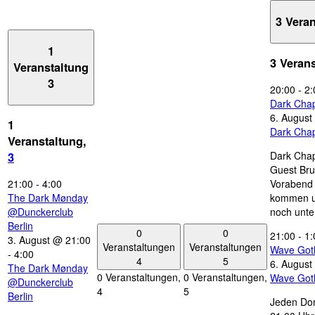
3 Vera
1
3 Veran
Veranstaltung
3
20:00
-
2:
Dark Chap
6. August
1
Dark Chap
Veranstaltung,
Dark Chap
3
Guest Bru
21:00
-
4:00
Vorabend 
The Dark Mønday
kommen u
@Dunckerclub
noch unte
Berlin
0
0
21:00
-
1:
3. August @ 21:00
Veranstaltungen
Veranstaltungen
Wave Got
-
4:00
4
5
6. August
The Dark Mønday
0 Veranstaltungen,
0 Veranstaltungen,
Wave Got
@Dunckerclub
4
5
Berlin
Jeden Don