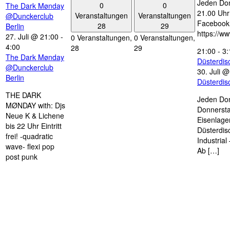
Jeden Don
0
0
The Dark Mønday
21.00 Uhr 
Veranstaltungen
Veranstaltungen
@Dunckerclub
Facebook
28
29
Berlin
https://w
27. Juli @ 21:00
-
0 Veranstaltungen,
0 Veranstaltungen,
4:00
28
29
21:00
-
3:
The Dark Mønday
Düsterdi
@Dunckerclub
30. Juli 
Berlin
Düsterdi
THE DARK
Jeden Don
MØNDAY with: Djs
Donnersta
Neue K & Lichene
Eisenlage
bis 22 Uhr Eintritt
Düsterdis
frei! -quadratic
Industria
wave- flexi pop
Ab […]
post punk