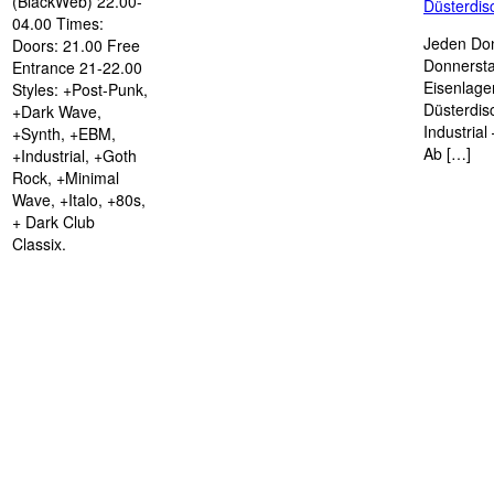
(BlackWeb) 22.00-
Düsterdi
04.00 Times:
Jeden Don
Doors: 21.00 Free
Donnersta
Entrance 21-22.00
Eisenlage
Styles: +Post-Punk,
Düsterdis
+Dark Wave,
Industria
+Synth, +EBM,
Ab […]
+Industrial, +Goth
Rock, +Minimal
Wave, +Italo, +80s,
+ Dark Club
Classix.