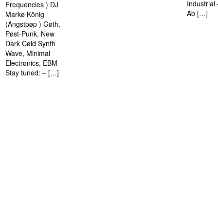
Industria
Frequencies ) DJ
Ab […]
Markø König
(Angstpøp ) Gøth,
Pøst-Punk, New
Dark Cøld Synth
Wave, Minimal
Electrønics, EBM
Stay tuned: – […]