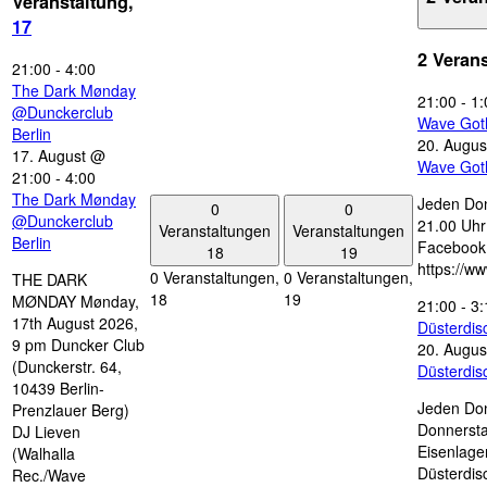
Veranstaltung,
17
2 Veran
21:00
-
4:00
The Dark Mønday
21:00
-
1:
@Dunckerclub
Wave Got
Berlin
20. Augus
17. August @
Wave Got
21:00
-
4:00
The Dark Mønday
Jeden Don
0
0
@Dunckerclub
21.00 Uhr 
Veranstaltungen
Veranstaltungen
Berlin
Facebook
18
19
https://w
0 Veranstaltungen,
0 Veranstaltungen,
THE DARK
18
19
MØNDAY Mønday,
21:00
-
3:
17th August 2026,
Düsterdi
9 pm Duncker Club
20. Augus
(Dunckerstr. 64,
Düsterdi
10439 Berlin-
Jeden Don
Prenzlauer Berg)
Donnersta
DJ Lieven
Eisenlage
(Walhalla
Düsterdis
Rec./Wave