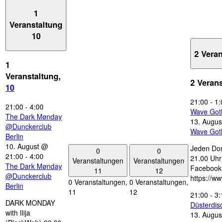
1
Veranstaltung
10
2 Vera
1
Veranstaltung,
2 Veran
10
21:00
-
1:
21:00
-
4:00
Wave Got
The Dark Mønday
13. Augus
@Dunckerclub
Wave Got
Berlin
10. August @
Jeden Don
0
0
21:00
-
4:00
21.00 Uhr 
Veranstaltungen
Veranstaltungen
The Dark Mønday
Facebook
11
12
@Dunckerclub
https://w
0 Veranstaltungen,
0 Veranstaltungen,
Berlin
11
12
21:00
-
3:
DARK MONDAY
Düsterdi
with Ilija
13. Augus