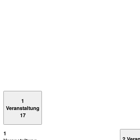
1
Veranstaltung
17
1
2 Vera