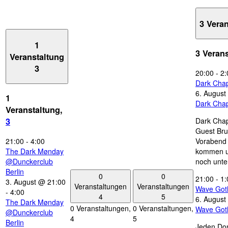
3 Vera
1
3 Veran
Veranstaltung
3
20:00
-
2:
Dark Chap
6. August
1
Dark Chap
Veranstaltung,
Dark Chap
3
Guest Bru
21:00
-
4:00
Vorabend 
The Dark Mønday
kommen u
@Dunckerclub
noch unte
Berlin
0
0
21:00
-
1:
3. August @ 21:00
Veranstaltungen
Veranstaltungen
Wave Got
-
4:00
4
5
6. August
The Dark Mønday
0 Veranstaltungen,
0 Veranstaltungen,
Wave Got
@Dunckerclub
4
5
Berlin
Jeden Don