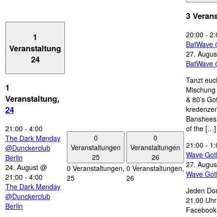
3 Veran
20:00
-
2:
1
BatWave 
Veranstaltung
27. Augus
24
BatWave 
Tanzt euc
1
Mischung 
Veranstaltung,
& 80’s Go
kredenzen
24
Banshees,
21:00
-
4:00
of the […]
0
0
The Dark Mønday
21:00
-
1:
Veranstaltungen
Veranstaltungen
@Dunckerclub
Wave Got
25
26
Berlin
27. Augus
24. August @
0 Veranstaltungen,
0 Veranstaltungen,
Wave Got
21:00
-
4:00
25
26
The Dark Mønday
Jeden Don
@Dunckerclub
21.00 Uhr 
Berlin
Facebook