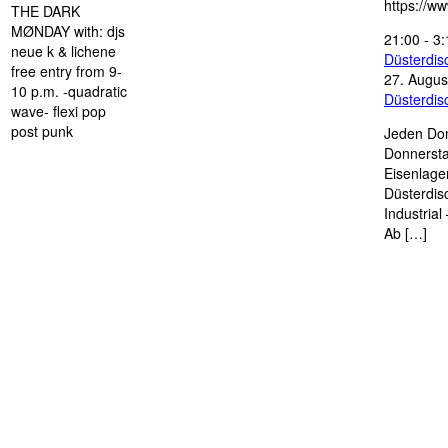
https://w
THE DARK
MØNDAY with: djs
21:00
-
3:
neue k & lichene
Düsterdi
free entry from 9-
27. Augus
10 p.m. -quadratic
Düsterdi
wave- flexi pop
post punk
Jeden Don
Donnersta
Eisenlage
Düsterdis
Industria
Ab […]