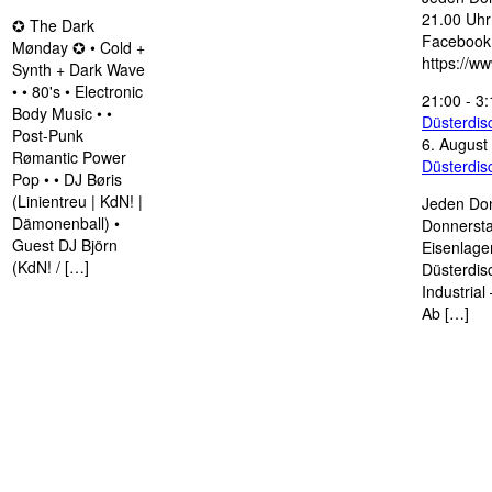
21.00 Uhr 
✪ The Dark
Facebook
Mønday ✪ • Cold +
https://w
Synth + Dark Wave
• • 80's • Electronic
21:00
-
3:
Body Music • •
Düsterdi
Post-Punk
6. August
Rømantic Power
Düsterdi
Pop • • DJ Børis
(Linientreu | KdN! |
Jeden Don
Dämonenball) •
Donnersta
Guest DJ Björn
Eisenlage
(KdN! / […]
Düsterdis
Industria
Ab […]