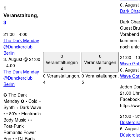
6. August
1
Dark Chap
Veranstaltung,
Dark Chap
3
Guest Bru
21:00
-
4:00
Vorabend 
The Dark Mønday
kommen u
@Dunckerclub
noch unte
Berlin
0
0
21:00
-
1:
3. August @ 21:00
Veranstaltungen
Veranstaltungen
Wave Got
-
4:00
4
5
6. August
The Dark Mønday
0 Veranstaltungen,
0 Veranstaltungen,
Wave Got
@Dunckerclub
4
5
Berlin
Jeden Don
21.00 Uhr 
✪ The Dark
Facebook
Mønday ✪ • Cold +
https://w
Synth + Dark Wave
• • 80's • Electronic
21:00
-
3:
Body Music • •
Düsterdi
Post-Punk
6. August
Rømantic Power
Düsterdi
Pop • • DJ Børis