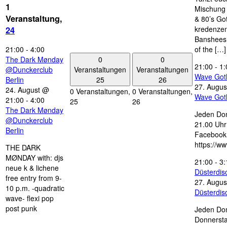
1
Mischung 
Veranstaltung,
& 80’s Go
kredenzen
24
Banshees,
21:00
-
4:00
of the […]
0
0
The Dark Mønday
21:00
-
1:
Veranstaltungen
Veranstaltungen
@Dunckerclub
Wave Got
25
26
Berlin
27. Augus
24. August @
0 Veranstaltungen,
0 Veranstaltungen,
Wave Got
21:00
-
4:00
25
26
The Dark Mønday
Jeden Don
@Dunckerclub
21.00 Uhr 
Berlin
Facebook
https://w
THE DARK
MØNDAY with: djs
21:00
-
3:
neue k & lichene
Düsterdi
free entry from 9-
27. Augus
10 p.m. -quadratic
Düsterdi
wave- flexi pop
post punk
Jeden Don
Donnersta