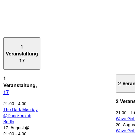
1
Veranstaltung
17
1
2 Vera
Veranstaltung,
17
2 Veran
21:00
-
4:00
The Dark Mønday
21:00
-
1:
@Dunckerclub
Wave Got
Berlin
20. Augus
17. August @
Wave Got
21:00
-
4:00