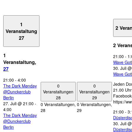
1
2 Vera
Veranstaltung
27
2 Veran
1
21:00
-
1:
Veranstaltung,
Wave Got
30. Juli 
27
Wave Got
21:00
-
4:00
Jeden Don
0
0
The Dark Mønday
21.00 Uhr 
Veranstaltungen
Veranstaltungen
@Dunckerclub
Facebook
28
29
Berlin
https://w
27. Juli @ 21:00
-
0 Veranstaltungen,
0 Veranstaltungen,
4:00
28
29
21:00
-
3:
The Dark Mønday
Düsterdi
@Dunckerclub
30. Juli 
Berlin
Düsterdi