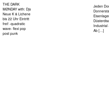
THE DARK
Jeden Don
MØNDAY with: Djs
Donnersta
Neue K & Lichene
Eisenlage
bis 22 Uhr Eintritt
Düsterdis
frei! -quadratic
Industria
wave- flexi pop
Ab […]
post punk