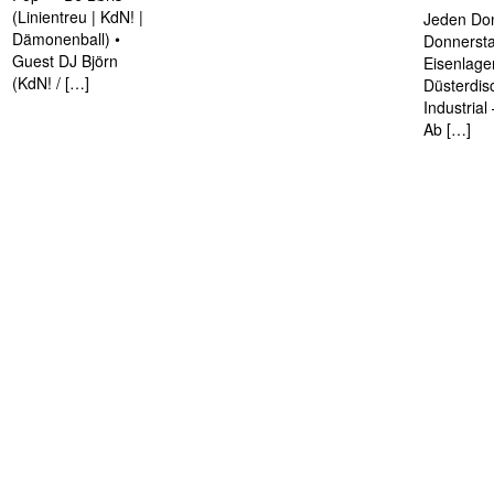
(Linientreu | KdN! |
Jeden Don
Dämonenball) •
Donnersta
Guest DJ Björn
Eisenlage
(KdN! / […]
Düsterdis
Industria
Ab […]