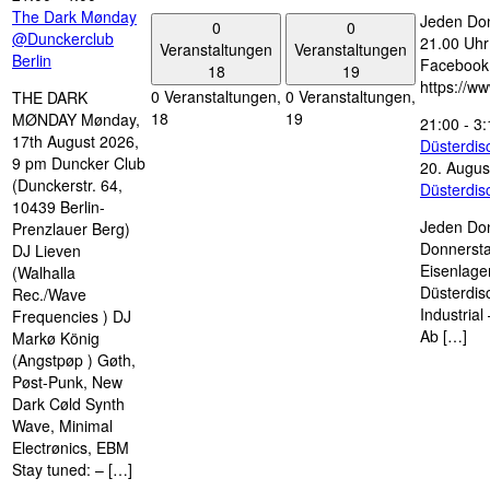
The Dark Mønday
Jeden Don
0
0
@Dunckerclub
21.00 Uhr 
Veranstaltungen
Veranstaltungen
Berlin
Facebook
18
19
https://w
0 Veranstaltungen,
0 Veranstaltungen,
THE DARK
18
19
MØNDAY Mønday,
21:00
-
3:
17th August 2026,
Düsterdi
9 pm Duncker Club
20. Augus
(Dunckerstr. 64,
Düsterdi
10439 Berlin-
Jeden Don
Prenzlauer Berg)
Donnersta
DJ Lieven
Eisenlage
(Walhalla
Düsterdis
Rec./Wave
Industria
Frequencies ) DJ
Ab […]
Markø König
(Angstpøp ) Gøth,
Pøst-Punk, New
Dark Cøld Synth
Wave, Minimal
Electrønics, EBM
Stay tuned: – […]