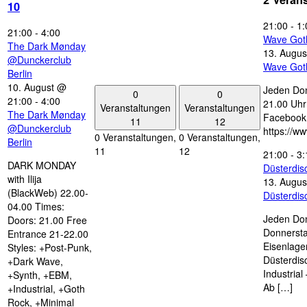
10
21:00
-
1:
21:00
-
4:00
Wave Got
The Dark Mønday
13. Augus
@Dunckerclub
Wave Got
Berlin
10. August @
Jeden Don
0
0
21:00
-
4:00
21.00 Uhr 
Veranstaltungen
Veranstaltungen
The Dark Mønday
Facebook
11
12
@Dunckerclub
https://w
0 Veranstaltungen,
0 Veranstaltungen,
Berlin
11
12
21:00
-
3:
DARK MONDAY
Düsterdi
with Ilija
13. Augus
(BlackWeb) 22.00-
Düsterdi
04.00 Times:
Jeden Don
Doors: 21.00 Free
Donnersta
Entrance 21-22.00
Eisenlage
Styles: +Post-Punk,
Düsterdis
+Dark Wave,
Industria
+Synth, +EBM,
Ab […]
+Industrial, +Goth
Rock, +Minimal