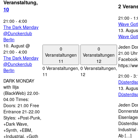
Veranstaltung,
2 Veran
10
21:00
-
1:
21:00
-
4:00
Wave Got
The Dark Mønday
13. Augus
@Dunckerclub
Wave Got
Berlin
10. August @
Jeden Don
0
0
21:00
-
4:00
21.00 Uhr 
Veranstaltungen
Veranstaltungen
The Dark Mønday
Facebook
11
12
@Dunckerclub
https://w
0 Veranstaltungen,
0 Veranstaltungen,
Berlin
11
12
21:00
-
3:
DARK MONDAY
Düsterdi
with Ilija
13. Augus
(BlackWeb) 22.00-
Düsterdi
04.00 Times:
Jeden Don
Doors: 21.00 Free
Donnersta
Entrance 21-22.00
Eisenlage
Styles: +Post-Punk,
Düsterdis
+Dark Wave,
Industria
+Synth, +EBM,
Ab […]
+Industrial, +Goth