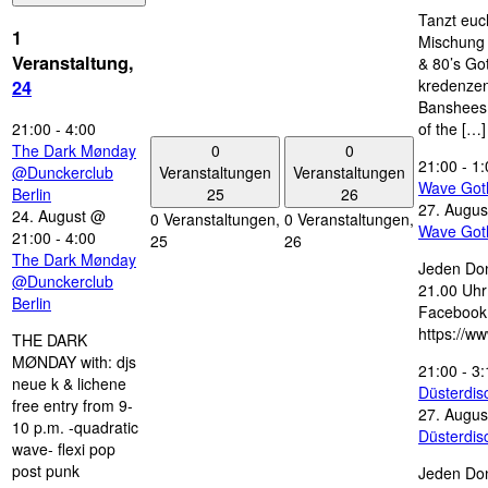
Tanzt euc
1
Mischung 
Veranstaltung,
& 80’s Go
kredenzen
24
Banshees,
21:00
-
4:00
of the […]
0
0
The Dark Mønday
21:00
-
1:
Veranstaltungen
Veranstaltungen
@Dunckerclub
Wave Got
25
26
Berlin
27. Augus
24. August @
0 Veranstaltungen,
0 Veranstaltungen,
Wave Got
21:00
-
4:00
25
26
The Dark Mønday
Jeden Don
@Dunckerclub
21.00 Uhr 
Berlin
Facebook
https://w
THE DARK
MØNDAY with: djs
21:00
-
3:
neue k & lichene
Düsterdi
free entry from 9-
27. Augus
10 p.m. -quadratic
Düsterdi
wave- flexi pop
post punk
Jeden Don