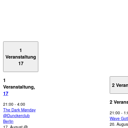
1
Veranstaltung
17
1
2 Vera
Veranstaltung,
17
2 Veran
21:00
-
4:00
The Dark Mønday
21:00
-
1:
@Dunckerclub
Wave Got
Berlin
20. Augus
17. August @