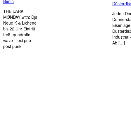
Berlin
Düsterdi
THE DARK
Jeden Don
MØNDAY with: Djs
Donnersta
Neue K & Lichene
Eisenlage
bis 22 Uhr Eintritt
Düsterdis
frei! -quadratic
Industria
wave- flexi pop
Ab […]
post punk