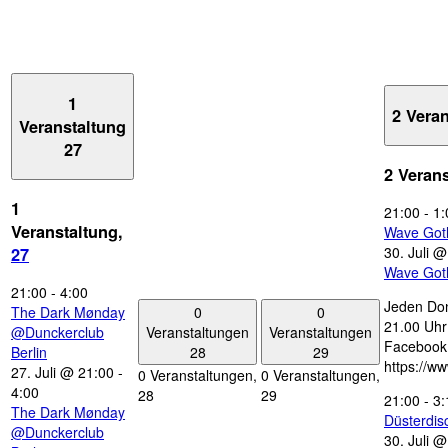
1
2 Vera
Veranstaltung
27
2 Veran
1
21:00
-
1:
Veranstaltung,
Wave Got
30. Juli 
27
Wave Got
21:00
-
4:00
Jeden Don
0
0
The Dark Mønday
21.00 Uhr 
Veranstaltungen
Veranstaltungen
@Dunckerclub
Facebook
28
29
Berlin
https://w
27. Juli @ 21:00
-
0 Veranstaltungen,
0 Veranstaltungen,
4:00
28
29
21:00
-
3:
The Dark Mønday
Düsterdi
@Dunckerclub
30. Juli 