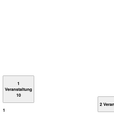
1
Veranstaltung
10
2 Vera
1