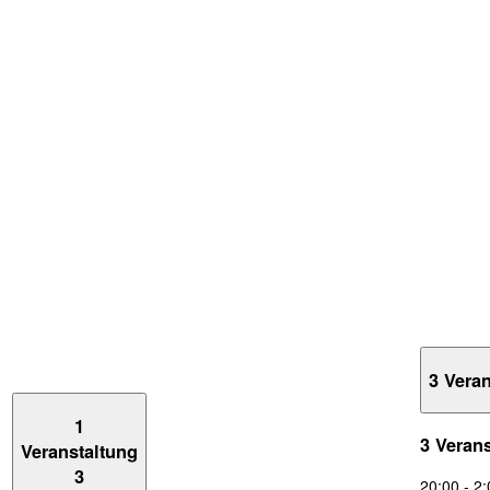
3 Vera
1
3 Veran
Veranstaltung
3
20:00
-
2: