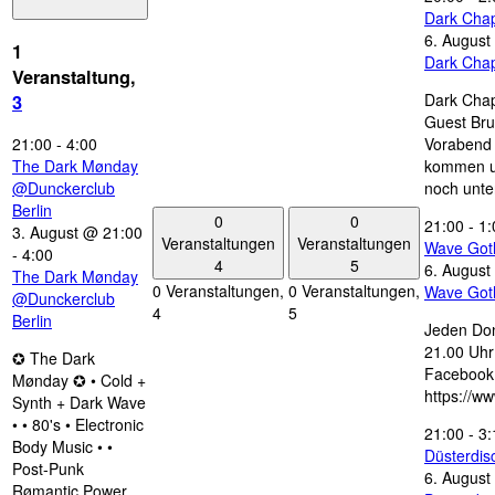
Dark Chap
6. August
1
Dark Chap
Veranstaltung,
Dark Chap
3
Guest Bru
21:00
-
4:00
Vorabend 
The Dark Mønday
kommen u
@Dunckerclub
noch unte
Berlin
0
0
21:00
-
1:
3. August @ 21:00
Veranstaltungen
Veranstaltungen
Wave Got
-
4:00
4
5
6. August
The Dark Mønday
0 Veranstaltungen,
0 Veranstaltungen,
Wave Got
@Dunckerclub
4
5
Berlin
Jeden Don
21.00 Uhr 
✪ The Dark
Facebook
Mønday ✪ • Cold +
https://w
Synth + Dark Wave
• • 80's • Electronic
21:00
-
3:
Body Music • •
Düsterdi
Post-Punk
6. August
Rømantic Power