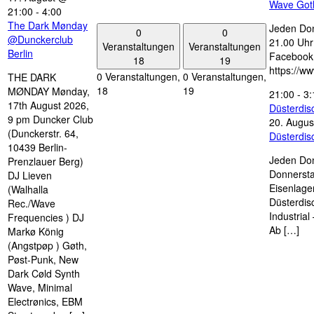
Wave Got
21:00
-
4:00
The Dark Mønday
Jeden Don
0
0
@Dunckerclub
21.00 Uhr 
Veranstaltungen
Veranstaltungen
Berlin
Facebook
18
19
https://w
0 Veranstaltungen,
0 Veranstaltungen,
THE DARK
18
19
MØNDAY Mønday,
21:00
-
3:
17th August 2026,
Düsterdi
9 pm Duncker Club
20. Augus
(Dunckerstr. 64,
Düsterdi
10439 Berlin-
Jeden Don
Prenzlauer Berg)
Donnersta
DJ Lieven
Eisenlage
(Walhalla
Düsterdis
Rec./Wave
Industria
Frequencies ) DJ
Ab […]
Markø König
(Angstpøp ) Gøth,
Pøst-Punk, New
Dark Cøld Synth
Wave, Minimal
Electrønics, EBM