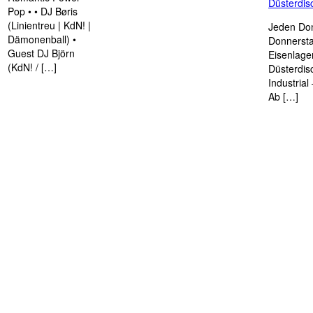
Düsterdi
Pop • • DJ Børis
(Linientreu | KdN! |
Jeden Don
Dämonenball) •
Donnersta
Guest DJ Björn
Eisenlage
(KdN! / […]
Düsterdis
Industria
Ab […]