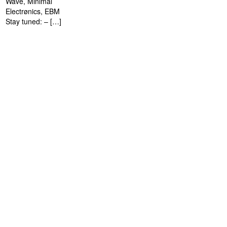
Wave, Minimal
Electrønics, EBM
Stay tuned: – […]