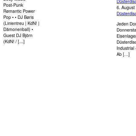
Düsterdi
Post-Punk
6. August
Rømantic Power
Düsterdi
Pop • • DJ Børis
(Linientreu | KdN! |
Jeden Don
Dämonenball) •
Donnersta
Guest DJ Björn
Eisenlage
(KdN! / […]
Düsterdis
Industria
Ab […]