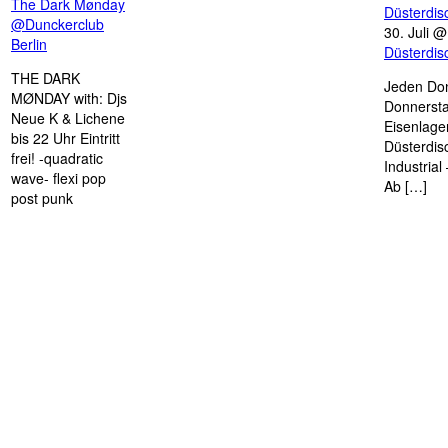
The Dark Mønday
Düsterdi
@Dunckerclub
30. Juli 
Berlin
Düsterdi
THE DARK
Jeden Don
MØNDAY with: Djs
Donnersta
Neue K & Lichene
Eisenlage
bis 22 Uhr Eintritt
Düsterdis
frei! -quadratic
Industria
wave- flexi pop
Ab […]
post punk