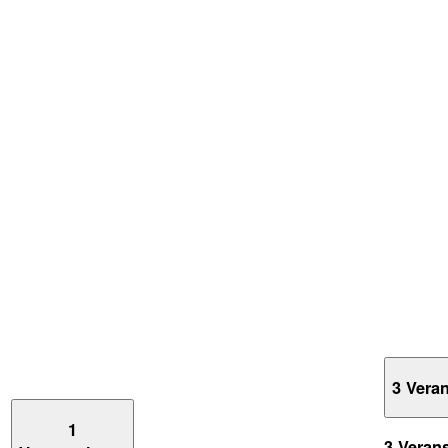
3 Vera
1
3 Veran