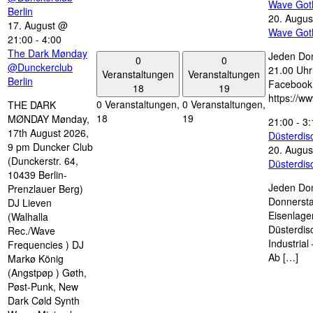
Wave Got
Berlin
20. Augus
17. August @
Wave Got
21:00
-
4:00
The Dark Mønday
Jeden Don
0
0
@Dunckerclub
21.00 Uhr 
Veranstaltungen
Veranstaltungen
Berlin
Facebook
18
19
https://w
0 Veranstaltungen,
0 Veranstaltungen,
THE DARK
18
19
MØNDAY Mønday,
21:00
-
3:
17th August 2026,
Düsterdi
9 pm Duncker Club
20. Augus
(Dunckerstr. 64,
Düsterdi
10439 Berlin-
Jeden Don
Prenzlauer Berg)
Donnersta
DJ Lieven
Eisenlage
(Walhalla
Düsterdis
Rec./Wave
Industria
Frequencies ) DJ
Ab […]
Markø König
(Angstpøp ) Gøth,
Pøst-Punk, New
Dark Cøld Synth