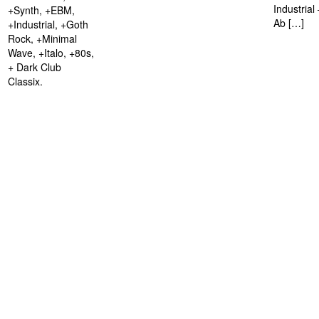
Industria
+Synth, +EBM,
Ab […]
+Industrial, +Goth
Rock, +Minimal
Wave, +Italo, +80s,
+ Dark Club
Classix.