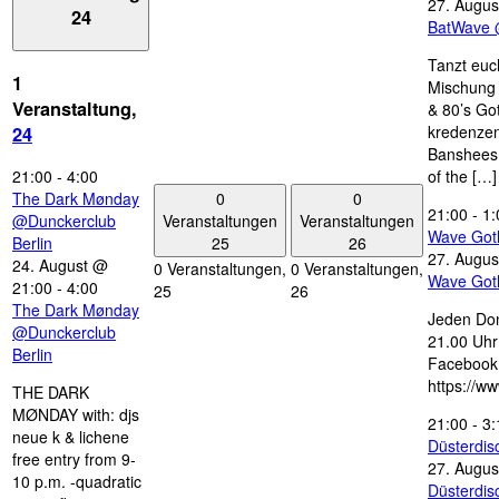
27. Augus
24
BatWave 
Tanzt euc
1
Mischung 
Veranstaltung,
& 80’s Go
kredenzen
24
Banshees,
21:00
-
4:00
of the […]
0
0
The Dark Mønday
21:00
-
1:
Veranstaltungen
Veranstaltungen
@Dunckerclub
Wave Got
25
26
Berlin
27. Augus
24. August @
0 Veranstaltungen,
0 Veranstaltungen,
Wave Got
21:00
-
4:00
25
26
The Dark Mønday
Jeden Don
@Dunckerclub
21.00 Uhr 
Berlin
Facebook
https://w
THE DARK
MØNDAY with: djs
21:00
-
3:
neue k & lichene
Düsterdi
free entry from 9-
27. Augus
10 p.m. -quadratic
Düsterdi