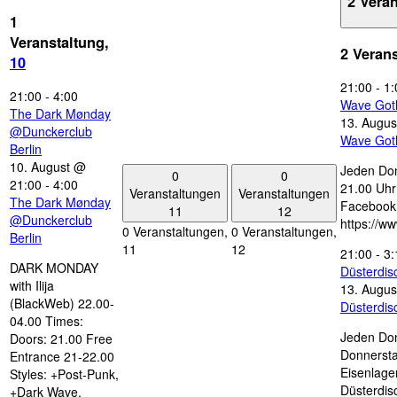
2 Vera
1
Veranstaltung,
2 Veran
10
21:00
-
1:
21:00
-
4:00
Wave Got
The Dark Mønday
13. Augus
@Dunckerclub
Wave Got
Berlin
10. August @
Jeden Don
0
0
21:00
-
4:00
21.00 Uhr 
Veranstaltungen
Veranstaltungen
The Dark Mønday
Facebook
11
12
@Dunckerclub
https://w
0 Veranstaltungen,
0 Veranstaltungen,
Berlin
11
12
21:00
-
3:
DARK MONDAY
Düsterdi
with Ilija
13. Augus
(BlackWeb) 22.00-
Düsterdi
04.00 Times:
Jeden Don
Doors: 21.00 Free
Donnersta
Entrance 21-22.00
Eisenlage
Styles: +Post-Punk,
Düsterdis
+Dark Wave,