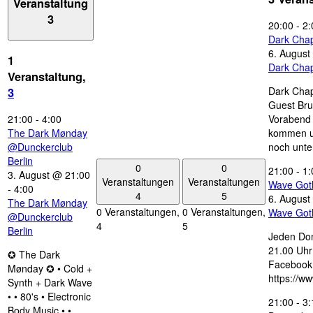
Veranstaltung
3
20:00
-
2:
Dark Chap
6. August
1
Dark Chap
Veranstaltung,
Dark Chap
3
Guest Bru
21:00
-
4:00
Vorabend 
The Dark Mønday
kommen u
@Dunckerclub
noch unte
Berlin
0
0
21:00
-
1:
3. August @ 21:00
Veranstaltungen
Veranstaltungen
Wave Got
-
4:00
4
5
6. August
The Dark Mønday
0 Veranstaltungen,
0 Veranstaltungen,
Wave Got
@Dunckerclub
4
5
Berlin
Jeden Don
21.00 Uhr 
✪ The Dark
Facebook
Mønday ✪ • Cold +
https://w
Synth + Dark Wave
• • 80's • Electronic
21:00
-
3:
Body Music • •