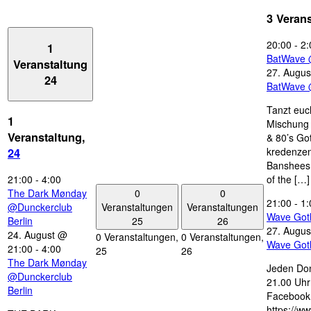
3 Veran
20:00
-
2:
1
BatWave 
Veranstaltung
27. Augus
24
BatWave 
Tanzt euc
1
Mischung 
Veranstaltung,
& 80’s Go
kredenzen
24
Banshees,
21:00
-
4:00
of the […]
0
0
The Dark Mønday
21:00
-
1:
Veranstaltungen
Veranstaltungen
@Dunckerclub
Wave Got
25
26
Berlin
27. Augus
24. August @
0 Veranstaltungen,
0 Veranstaltungen,
Wave Got
21:00
-
4:00
25
26
The Dark Mønday
Jeden Don
@Dunckerclub
21.00 Uhr 
Berlin
Facebook
https://w