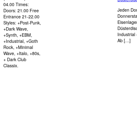
04.00 Times:
Jeden Don
Doors: 21.00 Free
Donnersta
Entrance 21-22.00
Eisenlage
Styles: +Post-Punk,
Düsterdis
+Dark Wave,
Industria
+Synth, +EBM,
Ab […]
+Industrial, +Goth
Rock, +Minimal
Wave, +Italo, +80s,
+ Dark Club
Classix.