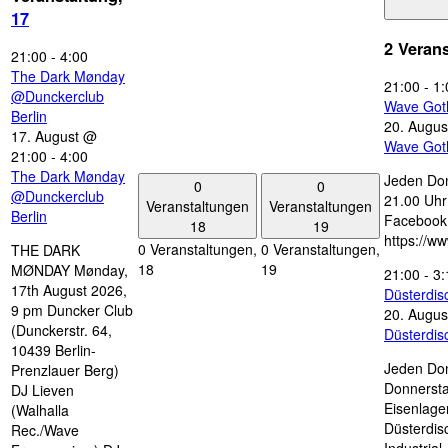
17
2 Veran
21:00
-
4:00
The Dark Mønday
21:00
-
1:
@Dunckerclub
Wave Got
Berlin
20. Augus
17. August @
Wave Got
21:00
-
4:00
The Dark Mønday
Jeden Don
0
0
@Dunckerclub
21.00 Uhr 
Veranstaltungen
Veranstaltungen
Berlin
Facebook
18
19
https://w
0 Veranstaltungen,
0 Veranstaltungen,
THE DARK
18
19
MØNDAY Mønday,
21:00
-
3:
17th August 2026,
Düsterdi
9 pm Duncker Club
20. Augus
(Dunckerstr. 64,
Düsterdi
10439 Berlin-
Jeden Don
Prenzlauer Berg)
Donnersta
DJ Lieven
Eisenlage
(Walhalla
Düsterdis
Rec./Wave