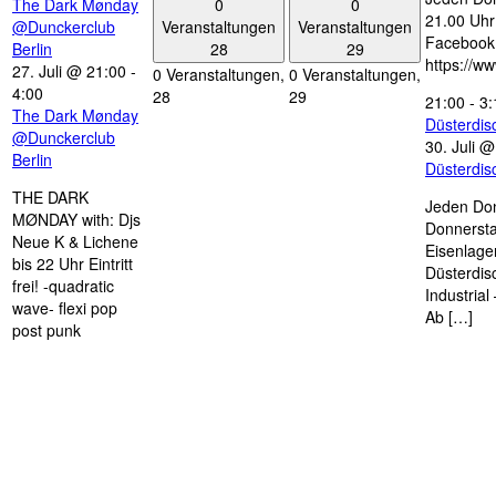
0
0
The Dark Mønday
21.00 Uhr 
Veranstaltungen
Veranstaltungen
@Dunckerclub
Facebook
28
29
Berlin
https://w
27. Juli @ 21:00
-
0 Veranstaltungen,
0 Veranstaltungen,
4:00
28
29
21:00
-
3:
The Dark Mønday
Düsterdi
@Dunckerclub
30. Juli 
Berlin
Düsterdi
THE DARK
Jeden Don
MØNDAY with: Djs
Donnersta
Neue K & Lichene
Eisenlage
bis 22 Uhr Eintritt
Düsterdis
frei! -quadratic
Industria
wave- flexi pop
Ab […]
post punk