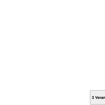
3 Vera