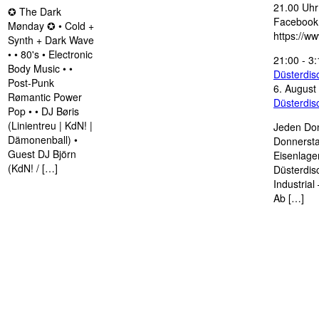
21.00 Uhr 
✪ The Dark
Facebook
Mønday ✪ • Cold +
https://w
Synth + Dark Wave
• • 80's • Electronic
21:00
-
3:
Body Music • •
Düsterdi
Post-Punk
6. August
Rømantic Power
Düsterdi
Pop • • DJ Børis
(Linientreu | KdN! |
Jeden Don
Dämonenball) •
Donnersta
Guest DJ Björn
Eisenlage
(KdN! / […]
Düsterdis
Industria
Ab […]