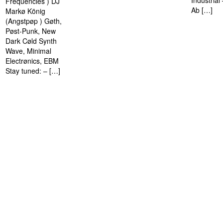
Industria
Frequencies ) DJ
Ab […]
Markø König
(Angstpøp ) Gøth,
Pøst-Punk, New
Dark Cøld Synth
Wave, Minimal
Electrønics, EBM
Stay tuned: – […]