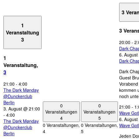
3 Vera
1
3 Veran
Veranstaltung
3
20:00
-
2:
Dark Chap
6. August
1
Dark Chap
Veranstaltung,
Dark Chap
3
Guest Bru
21:00
-
4:00
Vorabend 
The Dark Mønday
kommen u
@Dunckerclub
noch unte
Berlin
0
0
21:00
-
1:
3. August @ 21:00
Veranstaltungen
Veranstaltungen
Wave Got
-
4:00
4
5
6. August
The Dark Mønday
0 Veranstaltungen,
0 Veranstaltungen,
Wave Got
@Dunckerclub
4
5
Berlin
Jeden Don