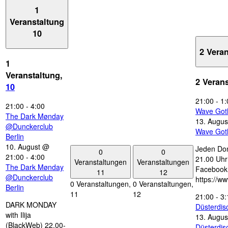
1
Veranstaltung
10
2 Vera
1
Veranstaltung,
2 Veran
10
21:00
-
1:
21:00
-
4:00
Wave Got
The Dark Mønday
13. Augus
@Dunckerclub
Wave Got
Berlin
10. August @
Jeden Don
0
0
21:00
-
4:00
21.00 Uhr 
Veranstaltungen
Veranstaltungen
The Dark Mønday
Facebook
11
12
@Dunckerclub
https://w
0 Veranstaltungen,
0 Veranstaltungen,
Berlin
11
12
21:00
-
3:
DARK MONDAY
Düsterdi
with Ilija
13. Augus
(BlackWeb) 22.00-
Düsterdi