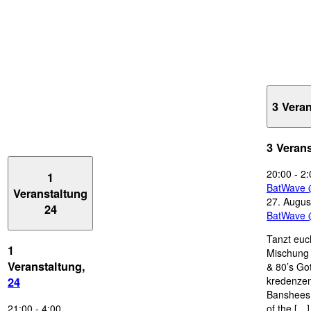
3 Vera
3 Veran
20:00
-
2:
1
BatWave 
Veranstaltung
27. Augus
24
BatWave 
Tanzt euc
1
Mischung 
Veranstaltung,
& 80’s Go
kredenzen
24
Banshees,
21:00
-
4:00
of the […]