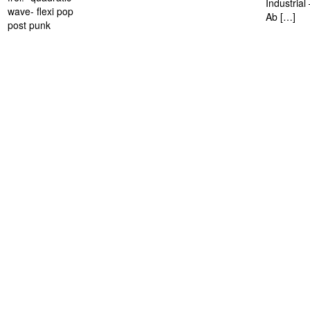
Industria
wave- flexi pop
Ab […]
post punk