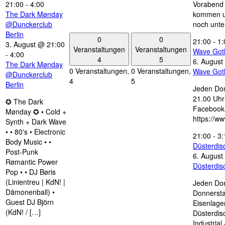
21:00
-
4:00
Vorabend 
The Dark Mønday
kommen u
@Dunckerclub
noch unte
Berlin
0
0
21:00
-
1:
3. August @ 21:00
Veranstaltungen
Veranstaltungen
Wave Got
-
4:00
4
5
6. August
The Dark Mønday
0 Veranstaltungen,
0 Veranstaltungen,
Wave Got
@Dunckerclub
4
5
Berlin
Jeden Don
21.00 Uhr 
✪ The Dark
Facebook
Mønday ✪ • Cold +
https://w
Synth + Dark Wave
• • 80's • Electronic
21:00
-
3:
Body Music • •
Düsterdi
Post-Punk
6. August
Rømantic Power
Düsterdi
Pop • • DJ Børis
(Linientreu | KdN! |
Jeden Don
Dämonenball) •
Donnersta
Guest DJ Björn
Eisenlage
(KdN! / […]
Düsterdis
Industria