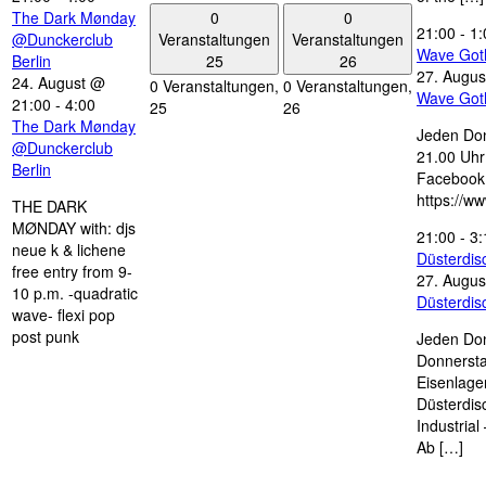
0
0
The Dark Mønday
21:00
-
1:
Veranstaltungen
Veranstaltungen
@Dunckerclub
Wave Got
25
26
Berlin
27. Augus
24. August @
0 Veranstaltungen,
0 Veranstaltungen,
Wave Got
21:00
-
4:00
25
26
The Dark Mønday
Jeden Don
@Dunckerclub
21.00 Uhr 
Berlin
Facebook
https://w
THE DARK
MØNDAY with: djs
21:00
-
3:
neue k & lichene
Düsterdi
free entry from 9-
27. Augus
10 p.m. -quadratic
Düsterdi
wave- flexi pop
post punk
Jeden Don
Donnersta
Eisenlage
Düsterdis
Industria
Ab […]