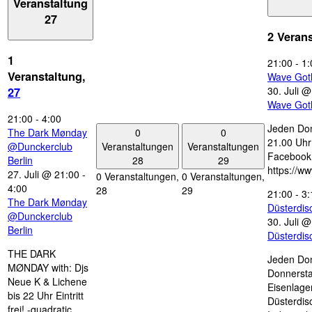
Veranstaltung
27
2 Veran
1
21:00
-
1:
Veranstaltung,
Wave Got
30. Juli 
27
Wave Got
21:00
-
4:00
Jeden Don
0
0
The Dark Mønday
21.00 Uhr 
Veranstaltungen
Veranstaltungen
@Dunckerclub
Facebook
28
29
Berlin
https://w
27. Juli @ 21:00
-
0 Veranstaltungen,
0 Veranstaltungen,
4:00
28
29
21:00
-
3:
The Dark Mønday
Düsterdi
@Dunckerclub
30. Juli 
Berlin
Düsterdi
THE DARK
Jeden Don
MØNDAY with: Djs
Donnersta
Neue K & Lichene
Eisenlage
bis 22 Uhr Eintritt
Düsterdis
frei! -quadratic