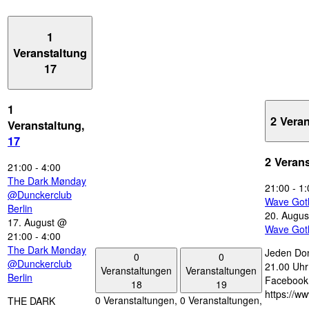
1
Veranstaltung
17
1
2 Vera
Veranstaltung,
17
2 Veran
21:00
-
4:00
The Dark Mønday
21:00
-
1:
@Dunckerclub
Wave Got
Berlin
20. Augus
17. August @
Wave Got
21:00
-
4:00
The Dark Mønday
Jeden Don
0
0
@Dunckerclub
21.00 Uhr 
Veranstaltungen
Veranstaltungen
Berlin
Facebook
18
19
https://w
0 Veranstaltungen,
0 Veranstaltungen,
THE DARK