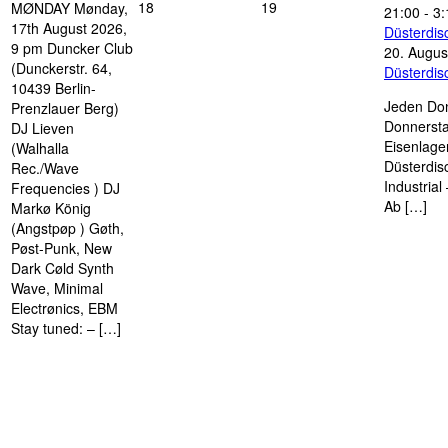
18
19
MØNDAY Mønday,
21:00
-
3:
17th August 2026,
Düsterdi
9 pm Duncker Club
20. Augus
(Dunckerstr. 64,
Düsterdi
10439 Berlin-
Jeden Don
Prenzlauer Berg)
Donnersta
DJ Lieven
Eisenlage
(Walhalla
Düsterdis
Rec./Wave
Industria
Frequencies ) DJ
Ab […]
Markø König
(Angstpøp ) Gøth,
Pøst-Punk, New
Dark Cøld Synth
Wave, Minimal
Electrønics, EBM
Stay tuned: – […]