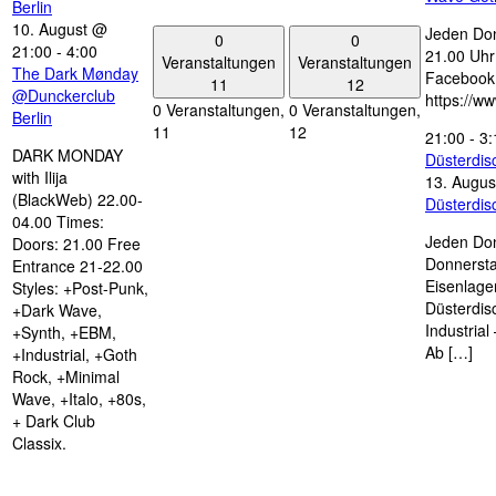
Berlin
10. August @
Jeden Don
0
0
21:00
-
4:00
21.00 Uhr 
Veranstaltungen
Veranstaltungen
The Dark Mønday
Facebook
11
12
@Dunckerclub
https://w
0 Veranstaltungen,
0 Veranstaltungen,
Berlin
11
12
21:00
-
3:
DARK MONDAY
Düsterdi
with Ilija
13. Augus
(BlackWeb) 22.00-
Düsterdi
04.00 Times:
Jeden Don
Doors: 21.00 Free
Donnersta
Entrance 21-22.00
Eisenlage
Styles: +Post-Punk,
Düsterdis
+Dark Wave,
Industria
+Synth, +EBM,
Ab […]
+Industrial, +Goth
Rock, +Minimal
Wave, +Italo, +80s,
+ Dark Club
Classix.