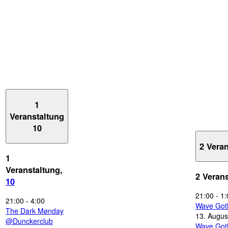
1
Veranstaltung
10
2 Vera
1
Veranstaltung,
2 Veran
10
21:00
-
1:
21:00
-
4:00
Wave Got
The Dark Mønday
13. Augus
@Dunckerclub
Wave Got