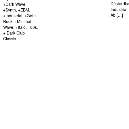
Düsterdis
+Dark Wave,
Industria
+Synth, +EBM,
Ab […]
+Industrial, +Goth
Rock, +Minimal
Wave, +Italo, +80s,
+ Dark Club
Classix.