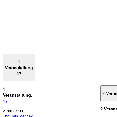
1
Veranstaltung
17
1
2 Vera
Veranstaltung,
17
2 Veran
21:00
-
4:00
The Dark Mønday