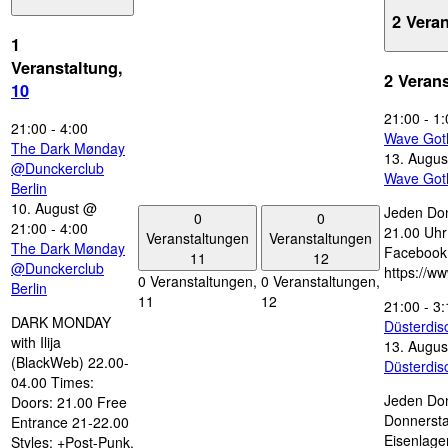
2 Vera
1
Veranstaltung,
2 Veran
10
21:00
-
1:
21:00
-
4:00
Wave Got
The Dark Mønday
13. Augus
@Dunckerclub
Wave Got
Berlin
10. August @
Jeden Don
0
0
21:00
-
4:00
21.00 Uhr 
Veranstaltungen
Veranstaltungen
The Dark Mønday
Facebook
11
12
@Dunckerclub
https://w
0 Veranstaltungen,
0 Veranstaltungen,
Berlin
11
12
21:00
-
3:
DARK MONDAY
Düsterdi
with Ilija
13. Augus
(BlackWeb) 22.00-
Düsterdi
04.00 Times:
Jeden Don
Doors: 21.00 Free
Donnersta
Entrance 21-22.00
Eisenlage
Styles: +Post-Punk,