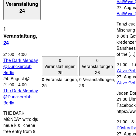
BatWave 
Veranstaltung
27. Augus
24
BatWave 
Tanzt euc
1
Mischung 
Veranstaltung,
& 80’s Go
kredenzen
24
Banshees,
21:00
-
4:00
of the […]
0
0
The Dark Mønday
21:00
-
1:
Veranstaltungen
Veranstaltungen
@Dunckerclub
Wave Got
25
26
Berlin
27. Augus
24. August @
0 Veranstaltungen,
0 Veranstaltungen,
Wave Got
21:00
-
4:00
25
26
The Dark Mønday
Jeden Don
@Dunckerclub
21.00 Uhr 
Berlin
Facebook
https://w
THE DARK
MØNDAY with: djs
21:00
-
3:
neue k & lichene
Düsterdi
free entry from 9-
27. Augus