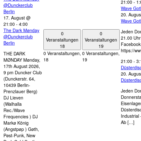
21:00
-
1:
@Dunckerclub
Wave Got
Berlin
20. Augus
17. August @
Wave Got
21:00
-
4:00
The Dark Mønday
Jeden Don
0
0
@Dunckerclub
21.00 Uhr 
Veranstaltungen
Veranstaltungen
Berlin
Facebook
18
19
https://w
0 Veranstaltungen,
0 Veranstaltungen,
THE DARK
18
19
MØNDAY Mønday,
21:00
-
3:
17th August 2026,
Düsterdi
9 pm Duncker Club
20. Augus
(Dunckerstr. 64,
Düsterdi
10439 Berlin-
Jeden Don
Prenzlauer Berg)
Donnersta
DJ Lieven
Eisenlage
(Walhalla
Düsterdis
Rec./Wave
Industria
Frequencies ) DJ
Ab […]
Markø König
(Angstpøp ) Gøth,
Pøst-Punk, New