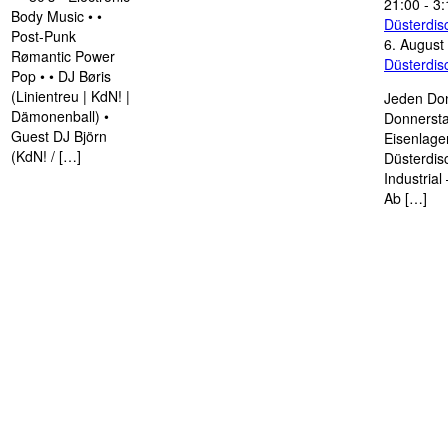
21:00
-
3:
Body Music • •
Düsterdi
Post-Punk
6. August
Rømantic Power
Düsterdi
Pop • • DJ Børis
(Linientreu | KdN! |
Jeden Don
Dämonenball) •
Donnersta
Guest DJ Björn
Eisenlage
(KdN! / […]
Düsterdis
Industria
Ab […]