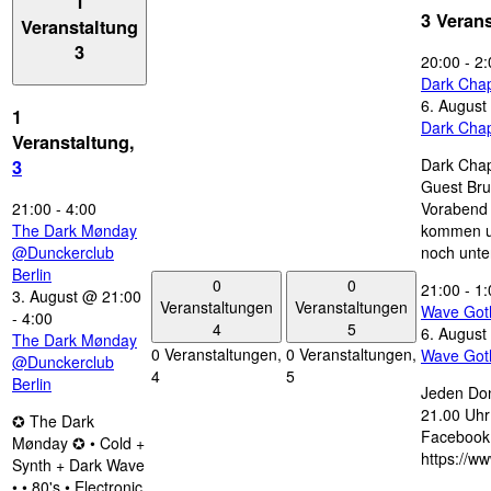
1
3 Veran
Veranstaltung
3
20:00
-
2:
Dark Chap
6. August
1
Dark Chap
Veranstaltung,
Dark Chap
3
Guest Bru
21:00
-
4:00
Vorabend 
The Dark Mønday
kommen u
@Dunckerclub
noch unte
Berlin
0
0
21:00
-
1:
3. August @ 21:00
Veranstaltungen
Veranstaltungen
Wave Got
-
4:00
4
5
6. August
The Dark Mønday
0 Veranstaltungen,
0 Veranstaltungen,
Wave Got
@Dunckerclub
4
5
Berlin
Jeden Don
21.00 Uhr 
✪ The Dark
Facebook
Mønday ✪ • Cold +
https://w
Synth + Dark Wave
• • 80's • Electronic