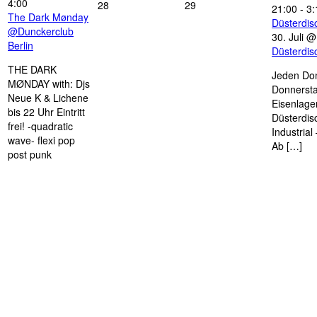
4:00
28
29
21:00
-
3:
The Dark Mønday
Düsterdi
@Dunckerclub
30. Juli 
Berlin
Düsterdi
THE DARK
Jeden Don
MØNDAY with: Djs
Donnersta
Neue K & Lichene
Eisenlage
bis 22 Uhr Eintritt
Düsterdis
frei! -quadratic
Industria
wave- flexi pop
Ab […]
post punk