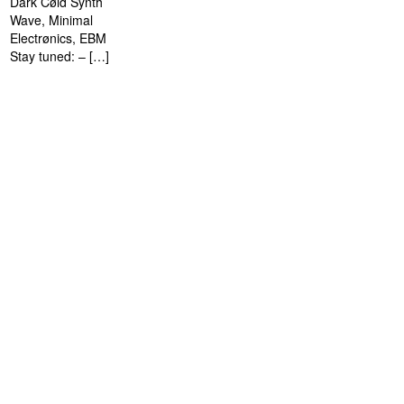
Dark Cøld Synth
Wave, Minimal
Electrønics, EBM
Stay tuned: – […]