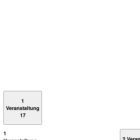
1
Veranstaltung
17
1
2 Vera