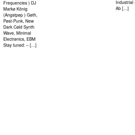
Industria
Frequencies ) DJ
Ab […]
Markø König
(Angstpøp ) Gøth,
Pøst-Punk, New
Dark Cøld Synth
Wave, Minimal
Electrønics, EBM
Stay tuned: – […]