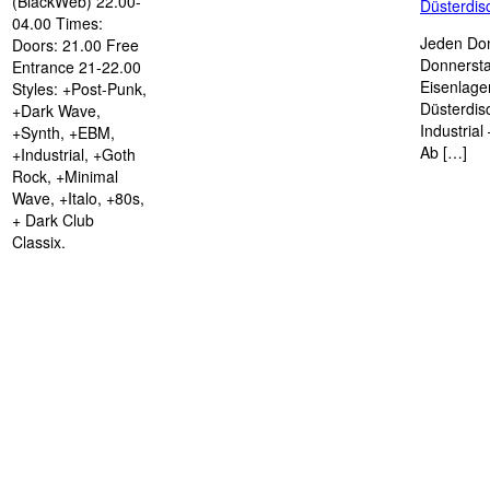
(BlackWeb) 22.00-
Düsterdi
04.00 Times:
Jeden Don
Doors: 21.00 Free
Donnersta
Entrance 21-22.00
Eisenlage
Styles: +Post-Punk,
Düsterdis
+Dark Wave,
Industria
+Synth, +EBM,
Ab […]
+Industrial, +Goth
Rock, +Minimal
Wave, +Italo, +80s,
+ Dark Club
Classix.