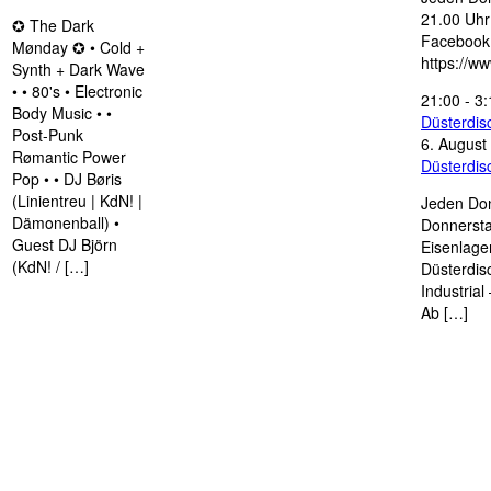
21.00 Uhr 
✪ The Dark
Facebook
Mønday ✪ • Cold +
https://w
Synth + Dark Wave
• • 80's • Electronic
21:00
-
3:
Body Music • •
Düsterdi
Post-Punk
6. August
Rømantic Power
Düsterdi
Pop • • DJ Børis
(Linientreu | KdN! |
Jeden Don
Dämonenball) •
Donnersta
Guest DJ Björn
Eisenlage
(KdN! / […]
Düsterdis
Industria
Ab […]