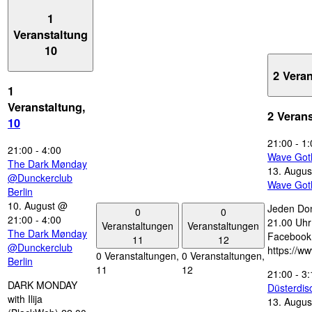
1
Veranstaltung
10
2 Vera
1
Veranstaltung,
2 Veran
10
21:00
-
1:
21:00
-
4:00
Wave Got
The Dark Mønday
13. Augus
@Dunckerclub
Wave Got
Berlin
10. August @
Jeden Don
0
0
21:00
-
4:00
21.00 Uhr 
Veranstaltungen
Veranstaltungen
The Dark Mønday
Facebook
11
12
@Dunckerclub
https://w
0 Veranstaltungen,
0 Veranstaltungen,
Berlin
11
12
21:00
-
3:
DARK MONDAY
Düsterdi
with Ilija
13. Augus