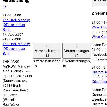
Veranstaltung,
17
2 Veran
21:00
-
4:00
The Dark Mønday
21:00
-
1:
@Dunckerclub
Wave Got
Berlin
20. Augus
17. August @
Wave Got
21:00
-
4:00
The Dark Mønday
Jeden Don
0
0
@Dunckerclub
21.00 Uhr 
Veranstaltungen
Veranstaltungen
Berlin
Facebook
18
19
https://w
0 Veranstaltungen,
0 Veranstaltungen,
THE DARK
18
19
MØNDAY Mønday,
21:00
-
3:
17th August 2026,
Düsterdi
9 pm Duncker Club
20. Augus
(Dunckerstr. 64,
Düsterdi
10439 Berlin-
Jeden Don
Prenzlauer Berg)
Donnersta
DJ Lieven
Eisenlage
(Walhalla
Düsterdis
Rec./Wave