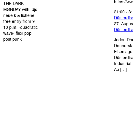
https://w
THE DARK
MØNDAY with: djs
21:00
-
3:
neue k & lichene
Düsterdi
free entry from 9-
27. Augus
10 p.m. -quadratic
Düsterdi
wave- flexi pop
post punk
Jeden Don
Donnersta
Eisenlage
Düsterdis
Industria
Ab […]