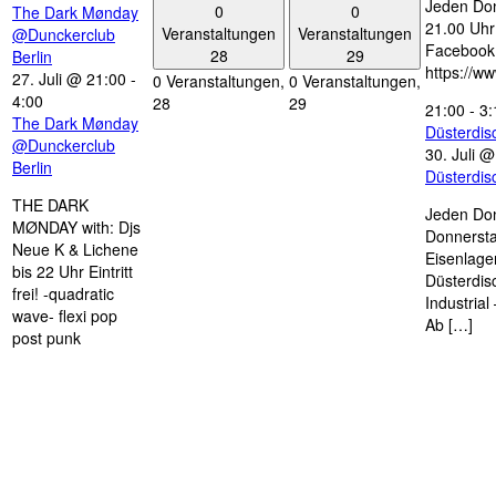
Jeden Don
0
0
The Dark Mønday
21.00 Uhr 
Veranstaltungen
Veranstaltungen
@Dunckerclub
Facebook
28
29
Berlin
https://w
27. Juli @ 21:00
-
0 Veranstaltungen,
0 Veranstaltungen,
4:00
28
29
21:00
-
3:
The Dark Mønday
Düsterdi
@Dunckerclub
30. Juli 
Berlin
Düsterdi
THE DARK
Jeden Don
MØNDAY with: Djs
Donnersta
Neue K & Lichene
Eisenlage
bis 22 Uhr Eintritt
Düsterdis
frei! -quadratic
Industria
wave- flexi pop
Ab […]
post punk