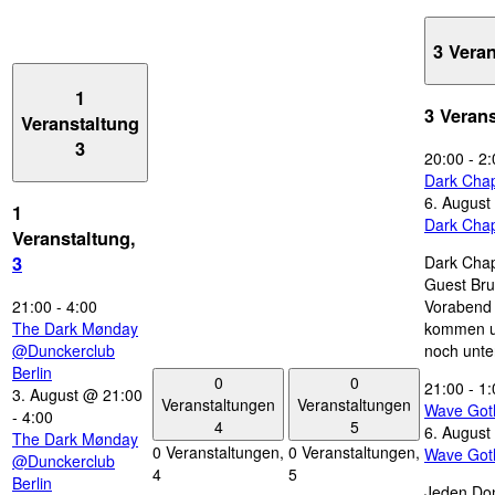
3 Vera
1
3 Veran
Veranstaltung
3
20:00
-
2:
Dark Chap
6. August
1
Dark Chap
Veranstaltung,
Dark Chap
3
Guest Bru
21:00
-
4:00
Vorabend 
The Dark Mønday
kommen u
@Dunckerclub
noch unte
Berlin
0
0
21:00
-
1:
3. August @ 21:00
Veranstaltungen
Veranstaltungen
Wave Got
-
4:00
4
5
6. August
The Dark Mønday
0 Veranstaltungen,
0 Veranstaltungen,
Wave Got
@Dunckerclub
4
5
Berlin
Jeden Don