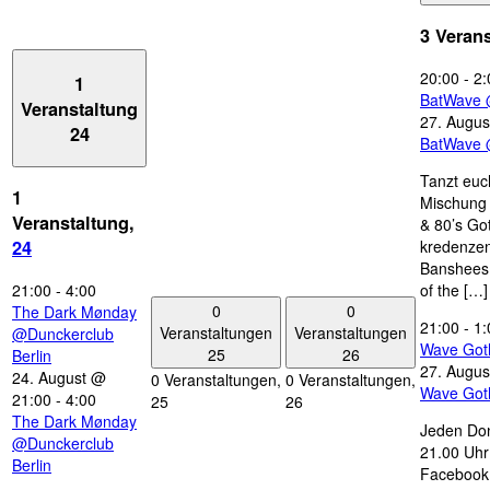
3 Veran
20:00
-
2:
1
BatWave 
Veranstaltung
27. Augus
24
BatWave 
Tanzt euc
1
Mischung 
Veranstaltung,
& 80’s Go
kredenzen
24
Banshees,
21:00
-
4:00
of the […]
0
0
The Dark Mønday
21:00
-
1:
Veranstaltungen
Veranstaltungen
@Dunckerclub
Wave Got
25
26
Berlin
27. Augus
24. August @
0 Veranstaltungen,
0 Veranstaltungen,
Wave Got
21:00
-
4:00
25
26
The Dark Mønday
Jeden Don
@Dunckerclub
21.00 Uhr 
Berlin
Facebook