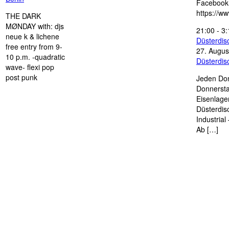
Facebook
https://w
THE DARK
MØNDAY with: djs
21:00
-
3:
neue k & lichene
Düsterdi
free entry from 9-
27. Augus
10 p.m. -quadratic
Düsterdi
wave- flexi pop
post punk
Jeden Don
Donnersta
Eisenlage
Düsterdis
Industria
Ab […]