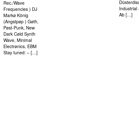
Düsterdis
Rec./Wave
Industria
Frequencies ) DJ
Ab […]
Markø König
(Angstpøp ) Gøth,
Pøst-Punk, New
Dark Cøld Synth
Wave, Minimal
Electrønics, EBM
Stay tuned: – […]