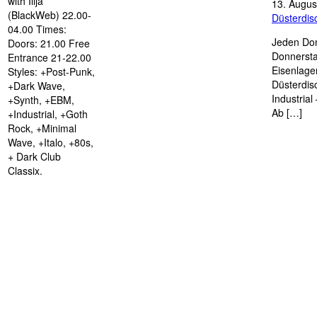
with Ilija
13. Augus
(BlackWeb) 22.00-
Düsterdi
04.00 Times:
Jeden Don
Doors: 21.00 Free
Donnersta
Entrance 21-22.00
Eisenlage
Styles: +Post-Punk,
Düsterdis
+Dark Wave,
Industria
+Synth, +EBM,
Ab […]
+Industrial, +Goth
Rock, +Minimal
Wave, +Italo, +80s,
+ Dark Club
Classix.