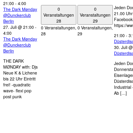
21:00
-
4:00
Jeden Don
0
0
The Dark Mønday
21.00 Uhr 
Veranstaltungen
Veranstaltungen
@Dunckerclub
Facebook
28
29
Berlin
https://w
27. Juli @ 21:00
-
0 Veranstaltungen,
0 Veranstaltungen,
4:00
28
29
21:00
-
3:
The Dark Mønday
Düsterdi
@Dunckerclub
30. Juli 
Berlin
Düsterdi
THE DARK
Jeden Don
MØNDAY with: Djs
Donnersta
Neue K & Lichene
Eisenlage
bis 22 Uhr Eintritt
Düsterdis
frei! -quadratic
Industria
wave- flexi pop
Ab […]
post punk