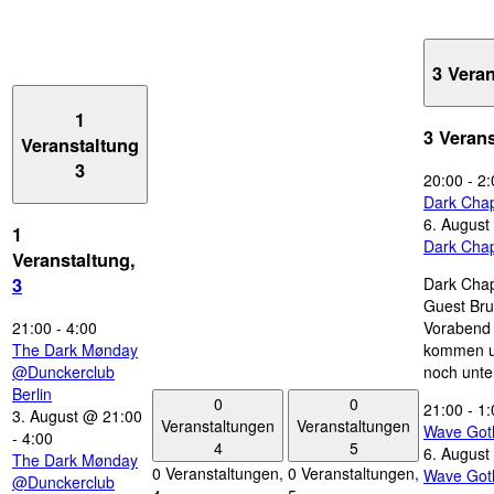
3 Vera
1
3 Veran
Veranstaltung
3
20:00
-
2:
Dark Chap
6. August
1
Dark Chap
Veranstaltung,
Dark Chap
3
Guest Bru
21:00
-
4:00
Vorabend 
The Dark Mønday
kommen u
@Dunckerclub
noch unte
Berlin
0
0
21:00
-
1:
3. August @ 21:00
Veranstaltungen
Veranstaltungen
Wave Got
-
4:00
4
5
6. August
The Dark Mønday
0 Veranstaltungen,
0 Veranstaltungen,
Wave Got
@Dunckerclub