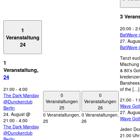
3 Veran
20:00
-
2:
1
BatWave 
Veranstaltung
27. Augus
24
BatWave 
Tanzt euc
1
Mischung 
Veranstaltung,
& 80’s Go
kredenzen
24
Banshees,
21:00
-
4:00
of the […]
0
0
The Dark Mønday
21:00
-
1:
Veranstaltungen
Veranstaltungen
@Dunckerclub
Wave Got
25
26
Berlin
27. Augus
24. August @
0 Veranstaltungen,
0 Veranstaltungen,
Wave Got
21:00
-
4:00
25
26
The Dark Mønday
Jeden Don
@Dunckerclub
21.00 Uhr 
Berlin