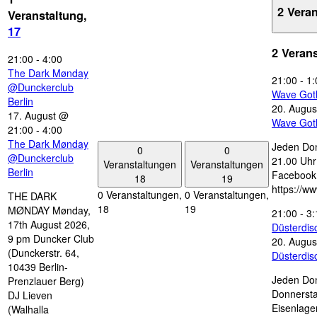
2 Vera
Veranstaltung,
17
2 Veran
21:00
-
4:00
The Dark Mønday
21:00
-
1:
@Dunckerclub
Wave Got
Berlin
20. Augus
17. August @
Wave Got
21:00
-
4:00
The Dark Mønday
Jeden Don
0
0
@Dunckerclub
21.00 Uhr 
Veranstaltungen
Veranstaltungen
Berlin
Facebook
18
19
https://w
0 Veranstaltungen,
0 Veranstaltungen,
THE DARK
18
19
MØNDAY Mønday,
21:00
-
3:
17th August 2026,
Düsterdi
9 pm Duncker Club
20. Augus
(Dunckerstr. 64,
Düsterdi
10439 Berlin-
Jeden Don
Prenzlauer Berg)
Donnersta
DJ Lieven
Eisenlage
(Walhalla