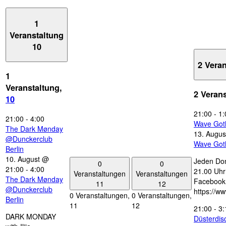
1
Veranstaltung
10
2 Vera
1
Veranstaltung,
2 Veran
10
21:00
-
1:
21:00
-
4:00
Wave Got
The Dark Mønday
13. Augus
@Dunckerclub
Wave Got
Berlin
10. August @
Jeden Don
0
0
21:00
-
4:00
21.00 Uhr 
Veranstaltungen
Veranstaltungen
The Dark Mønday
Facebook
11
12
@Dunckerclub
https://w
0 Veranstaltungen,
0 Veranstaltungen,
Berlin
11
12
21:00
-
3:
DARK MONDAY
Düsterdi