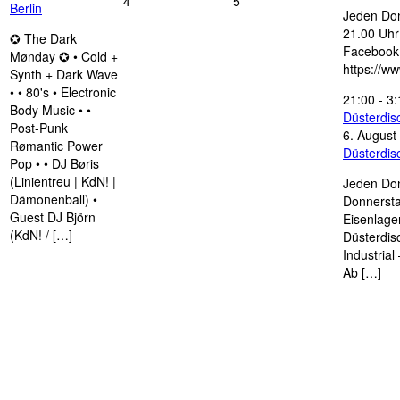
4
5
Berlin
Jeden Don
21.00 Uhr 
✪ The Dark
Facebook
Mønday ✪ • Cold +
https://w
Synth + Dark Wave
• • 80's • Electronic
21:00
-
3:
Body Music • •
Düsterdi
Post-Punk
6. August
Rømantic Power
Düsterdi
Pop • • DJ Børis
(Linientreu | KdN! |
Jeden Don
Dämonenball) •
Donnersta
Guest DJ Björn
Eisenlage
(KdN! / […]
Düsterdis
Industria
Ab […]