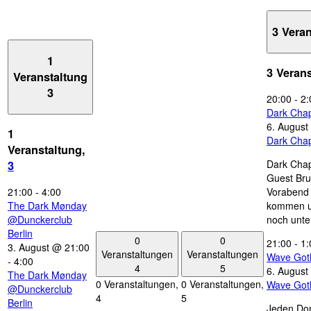
3 Vera
1
3 Veran
Veranstaltung
3
20:00
-
2:
Dark Chap
6. August
1
Dark Chap
Veranstaltung,
Dark Chap
3
Guest Bru
21:00
-
4:00
Vorabend 
The Dark Mønday
kommen u
@Dunckerclub
noch unte
Berlin
0
0
21:00
-
1:
3. August @ 21:00
Veranstaltungen
Veranstaltungen
Wave Got
-
4:00
4
5
6. August
The Dark Mønday
0 Veranstaltungen,
0 Veranstaltungen,
Wave Got
@Dunckerclub
4
5
Berlin
Jeden Don