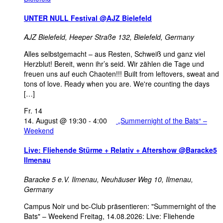
UNTER NULL Festival @AJZ Bielefeld
AJZ Bielefeld,
Heeper Straße 132, Bielefeld, Germany
Alles selbstgemacht – aus Resten, Schweiß und ganz viel
Herzblut! Bereit, wenn ihr’s seid. Wir zählen die Tage und
freuen uns auf euch Chaoten!!! Built from leftovers, sweat and
tons of love. Ready when you are. We're counting the days
[…]
Fr.
14
14. August @ 19:30
-
4:00
„Summernight of the Bats“ –
Weekend
Live: Fliehende Stürme + Relativ + Aftershow @Baracke5
Ilmenau
Baracke 5 e.V. Ilmenau,
Neuhäuser Weg 10, Ilmenau,
Germany
Campus Noir und bc-Club präsentieren: "Summernight of the
Bats" – Weekend Freitag, 14.08.2026: Live: Fliehende