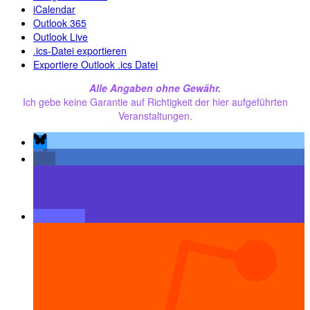
iCalendar
Outlook 365
Outlook Live
.ics-Datei exportieren
Exportiere Outlook .ics Datei
Alle Angaben ohne Gewähr.
Ich gebe keine Garantie auf Richtigkeit der hier aufgeführten
Veranstaltungen.