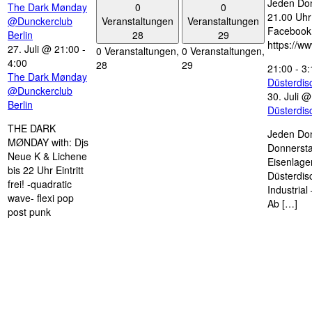
Jeden Don
0
0
The Dark Mønday
21.00 Uhr 
Veranstaltungen
Veranstaltungen
@Dunckerclub
Facebook
28
29
Berlin
https://w
27. Juli @ 21:00
-
0 Veranstaltungen,
0 Veranstaltungen,
4:00
28
29
21:00
-
3:
The Dark Mønday
Düsterdi
@Dunckerclub
30. Juli 
Berlin
Düsterdi
THE DARK
Jeden Don
MØNDAY with: Djs
Donnersta
Neue K & Lichene
Eisenlage
bis 22 Uhr Eintritt
Düsterdis
frei! -quadratic
Industria
wave- flexi pop
Ab […]
post punk