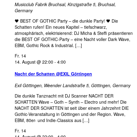
Musicclub Fabrik Bruchsal,
Kinzigstraße 5, Bruchsal,
Germany
🖤 BEST OF GOTHIC Party – die dunkle Party! 🖤 Die
Schatten rufen! Ein neues Kapitel – tiefschwarz,
atmosphärisch, elektrisierend: DJ Micha & Steffi präsentieren
die BEST OF GOTHIC-Party – eine Nacht voller Dark Wave,
EBM, Gothic Rock & Industrial. […]
Fr.
14
14. August @ 22:00
-
4:00
Nacht der Schatten @EXIL Göttingen
Exil Göttingen,
Weender Landstraße 5, Göttingen, Germany
Die dunkle Tanznacht mit DJ Scanner NACHT DER
SCHATTEN Wave – Goth – Synth – Electro und mehr! Die
NACHT DER SCHATTEN ist seit über einem Jahrzehnt DIE
Gothic-Veranstaltung in Göttingen und der Region. Wave,
EBM, 80er- und Indie-Classics aus […]
Fr.
14
14. August @ 22:00
-
4:00