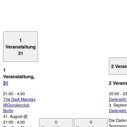
1
Veranstaltung
31
2 Vera
1
Veranstaltung,
31
2 Veran
21:00
-
4:00
20:00
-
23
The Dark Mønday
Darknigh
@Dunckerclub
3. Septe
Berlin
Darknigh
31. August @
Die Darkn
0
0
21:00
-
4:00
Sommerpau