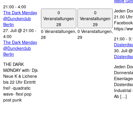
Wave Got
21:00
-
4:00
Jeden Don
0
0
The Dark Mønday
21.00 Uhr 
Veranstaltungen
Veranstaltungen
@Dunckerclub
Facebook
28
29
Berlin
https://w
27. Juli @ 21:00
-
0 Veranstaltungen,
0 Veranstaltungen,
4:00
28
29
21:00
-
3:
The Dark Mønday
Düsterdi
@Dunckerclub
30. Juli 
Berlin
Düsterdi
THE DARK
Jeden Don
MØNDAY with: Djs
Donnersta
Neue K & Lichene
Eisenlage
bis 22 Uhr Eintritt
Düsterdis
frei! -quadratic
Industria
wave- flexi pop
Ab […]
post punk