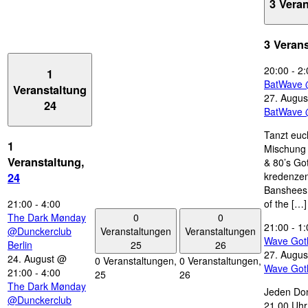
3 Vera
3 Veran
20:00
-
2:
1
BatWave 
Veranstaltung
27. Augus
24
BatWave 
Tanzt euc
1
Mischung 
Veranstaltung,
& 80’s Go
kredenzen
24
Banshees,
21:00
-
4:00
of the […]
0
0
The Dark Mønday
21:00
-
1:
Veranstaltungen
Veranstaltungen
@Dunckerclub
Wave Got
25
26
Berlin
27. Augus
24. August @
0 Veranstaltungen,
0 Veranstaltungen,
Wave Got
21:00
-
4:00
25
26
The Dark Mønday
Jeden Don
@Dunckerclub
21.00 Uhr 