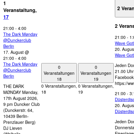
1
2 Vera
Veranstaltung,
17
2 Veran
21:00
-
4:00
The Dark Mønday
21:00
-
1:
@Dunckerclub
Wave Got
Berlin
20. Augus
17. August @
Wave Got
21:00
-
4:00
The Dark Mønday
Jeden Don
0
0
@Dunckerclub
21.00 Uhr 
Veranstaltungen
Veranstaltungen
Berlin
Facebook
18
19
https://w
0 Veranstaltungen,
0 Veranstaltungen,
THE DARK
18
19
MØNDAY Mønday,
21:00
-
3:
17th August 2026,
Düsterdi
9 pm Duncker Club
20. Augus
(Dunckerstr. 64,
Düsterdi
10439 Berlin-
Jeden Don
Prenzlauer Berg)
Donnersta
DJ Lieven
Eisenlage