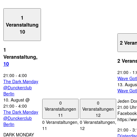
1
Veranstaltung
10
2 Vera
1
Veranstaltung,
2 Veran
10
21:00
-
1:
21:00
-
4:00
Wave Got
The Dark Mønday
13. Augus
@Dunckerclub
Wave Got
Berlin
10. August @
Jeden Don
0
0
21:00
-
4:00
21.00 Uhr 
Veranstaltungen
Veranstaltungen
The Dark Mønday
Facebook
11
12
@Dunckerclub
https://w
0 Veranstaltungen,
0 Veranstaltungen,
Berlin
11
12
21:00
-
3:
DARK MONDAY
Düsterdi