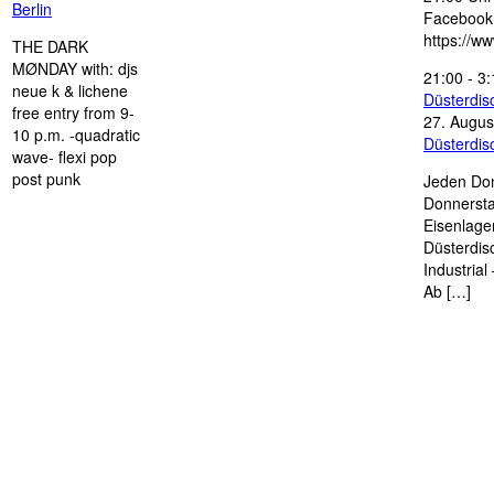
Berlin
Facebook
https://w
THE DARK
MØNDAY with: djs
21:00
-
3:
neue k & lichene
Düsterdi
free entry from 9-
27. Augus
10 p.m. -quadratic
Düsterdi
wave- flexi pop
post punk
Jeden Don
Donnersta
Eisenlage
Düsterdis
Industria
Ab […]