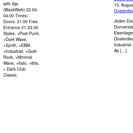
with Ilija
13. Augus
(BlackWeb) 22.00-
Düsterdi
04.00 Times:
Jeden Don
Doors: 21.00 Free
Donnersta
Entrance 21-22.00
Eisenlage
Styles: +Post-Punk,
Düsterdis
+Dark Wave,
Industria
+Synth, +EBM,
Ab […]
+Industrial, +Goth
Rock, +Minimal
Wave, +Italo, +80s,
+ Dark Club
Classix.