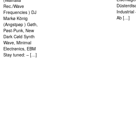
(Walhalla
Düsterdis
Rec./Wave
Industria
Frequencies ) DJ
Ab […]
Markø König
(Angstpøp ) Gøth,
Pøst-Punk, New
Dark Cøld Synth
Wave, Minimal
Electrønics, EBM
Stay tuned: – […]