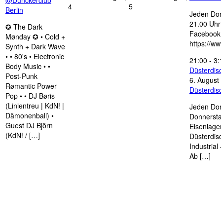
@Dunckerclub
4
5
Berlin
Jeden Don
21.00 Uhr 
✪ The Dark
Facebook
Mønday ✪ • Cold +
https://w
Synth + Dark Wave
• • 80's • Electronic
21:00
-
3:
Body Music • •
Düsterdi
Post-Punk
6. August
Rømantic Power
Düsterdi
Pop • • DJ Børis
(Linientreu | KdN! |
Jeden Don
Dämonenball) •
Donnersta
Guest DJ Björn
Eisenlage
(KdN! / […]
Düsterdis
Industria
Ab […]