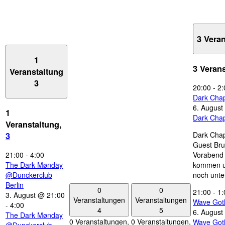
3 Vera
1
3 Veran
Veranstaltung
3
20:00
-
2:
Dark Chap
6. August
1
Dark Chap
Veranstaltung,
Dark Chap
3
Guest Bru
21:00
-
4:00
Vorabend 
The Dark Mønday
kommen u
@Dunckerclub
noch unte
Berlin
0
0
21:00
-
1:
3. August @ 21:00
Veranstaltungen
Veranstaltungen
Wave Got
-
4:00
4
5
6. August
The Dark Mønday
0 Veranstaltungen,
0 Veranstaltungen,
Wave Got