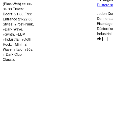
(BlackWeb) 22.00-
Düsterdi
04.00 Times:
Jeden Don
Doors: 21.00 Free
Donnersta
Entrance 21-22.00
Eisenlage
Styles: +Post-Punk,
Düsterdis
+Dark Wave,
Industria
+Synth, +EBM,
Ab […]
+Industrial, +Goth
Rock, +Minimal
Wave, +Italo, +80s,
+ Dark Club
Classix.