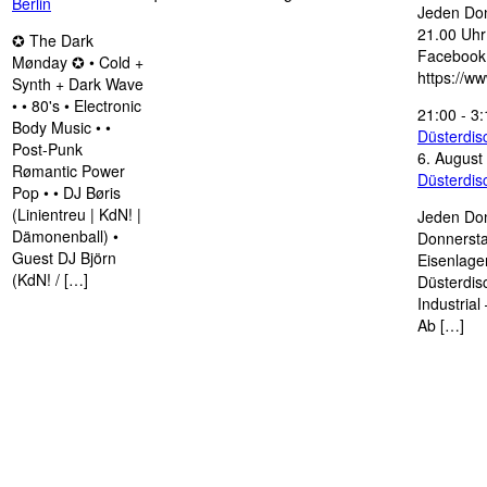
Berlin
Jeden Don
21.00 Uhr 
✪ The Dark
Facebook
Mønday ✪ • Cold +
https://w
Synth + Dark Wave
• • 80's • Electronic
21:00
-
3:
Body Music • •
Düsterdi
Post-Punk
6. August
Rømantic Power
Düsterdi
Pop • • DJ Børis
(Linientreu | KdN! |
Jeden Don
Dämonenball) •
Donnersta
Guest DJ Björn
Eisenlage
(KdN! / […]
Düsterdis
Industria
Ab […]