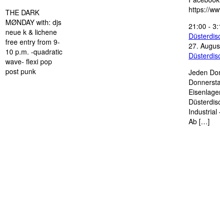
https://w
THE DARK
MØNDAY with: djs
21:00
-
3:
neue k & lichene
Düsterdi
free entry from 9-
27. Augus
10 p.m. -quadratic
Düsterdi
wave- flexi pop
post punk
Jeden Don
Donnersta
Eisenlage
Düsterdis
Industria
Ab […]