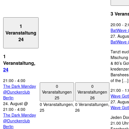
3 Veran
20:00
-
2:
1
BatWave 
Veranstaltung
27. Augus
24
BatWave 
Tanzt euc
1
Mischung 
Veranstaltung,
& 80’s Go
kredenzen
24
Banshees,
21:00
-
4:00
of the […]
0
0
The Dark Mønday
21:00
-
1:
Veranstaltungen
Veranstaltungen
@Dunckerclub
Wave Got
25
26
Berlin
27. Augus
24. August @
0 Veranstaltungen,
0 Veranstaltungen,
Wave Got
21:00
-
4:00
25
26
The Dark Mønday
Jeden Don
@Dunckerclub
21.00 Uhr 
Berlin
Facebook