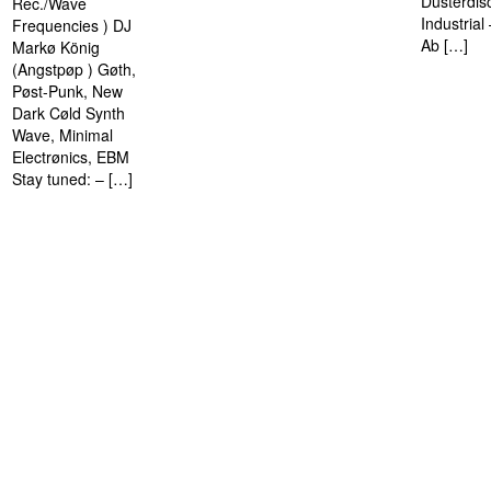
Düsterdis
Rec./Wave
Industria
Frequencies ) DJ
Ab […]
Markø König
(Angstpøp ) Gøth,
Pøst-Punk, New
Dark Cøld Synth
Wave, Minimal
Electrønics, EBM
Stay tuned: – […]