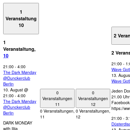
1
Veranstaltung
10
2 Vera
1
Veranstaltung,
2 Veran
10
21:00
-
1:
21:00
-
4:00
Wave Got
The Dark Mønday
13. Augus
@Dunckerclub
Wave Got
Berlin
10. August @
Jeden Don
0
0
21:00
-
4:00
21.00 Uhr 
Veranstaltungen
Veranstaltungen
The Dark Mønday
Facebook
11
12
@Dunckerclub
https://w
0 Veranstaltungen,
0 Veranstaltungen,
Berlin
11
12
21:00
-
3:
DARK MONDAY
Düsterdi
with Ilija
13. Augus