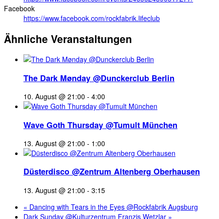
Facebook
https://www.facebook.com/rockfabrik.lifeclub
Ähnliche Veranstaltungen
The Dark Mønday @Dunckerclub Berlin
10. August @ 21:00
-
4:00
Wave Goth Thursday @Tumult München
13. August @ 21:00
-
1:00
Düsterdisco @Zentrum Altenberg Oberhausen
13. August @ 21:00
-
3:15
«
Dancing with Tears in the Eyes @Rockfabrik Augsburg
Dark Sunday @Kulturzentrum Franzis Wetzlar
»