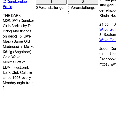
1
2
@Dunckerclub
sind gebün
Berlin
0 Veranstaltungen,
0 Veranstaltungen,
der einzi
1
2
THE DARK
Rhein-Nec
MØNDAY (Duncker
21:00
-
1:
Club/Berlin) by DJ
Wave Got
Ørlög and friends
3. Septe
on decks: ▷ Uwe
Wave Got
Marx (Same Old
Madness) ▷ Marko
Jeden Don
König (Angstpop)
21.00 Uhr 
Cold Wave ·
Facebook 
Minimal Wave ·
https://w
EBM · Postpunk
Dark Club Culture
since 1993 every
Monday night from
[…]