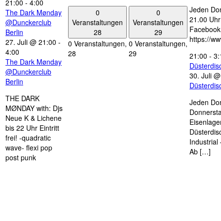
21:00
-
4:00
Jeden Don
0
0
The Dark Mønday
21.00 Uhr 
Veranstaltungen
Veranstaltungen
@Dunckerclub
Facebook
28
29
Berlin
https://w
27. Juli @ 21:00
-
0 Veranstaltungen,
0 Veranstaltungen,
4:00
28
29
21:00
-
3:
The Dark Mønday
Düsterdi
@Dunckerclub
30. Juli 
Berlin
Düsterdi
THE DARK
Jeden Don
MØNDAY with: Djs
Donnersta
Neue K & Lichene
Eisenlage
bis 22 Uhr Eintritt
Düsterdis
frei! -quadratic
Industria
wave- flexi pop
Ab […]
post punk