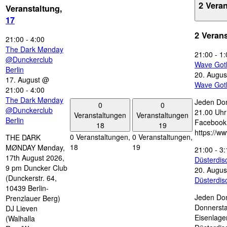
2 Vera
Veranstaltung,
17
2 Veran
21:00
-
4:00
The Dark Mønday
21:00
-
1:
@Dunckerclub
Wave Got
Berlin
20. Augus
17. August @
Wave Got
21:00
-
4:00
The Dark Mønday
Jeden Don
0
0
@Dunckerclub
21.00 Uhr 
Veranstaltungen
Veranstaltungen
Berlin
Facebook
18
19
https://w
0 Veranstaltungen,
0 Veranstaltungen,
THE DARK
18
19
MØNDAY Mønday,
21:00
-
3:
17th August 2026,
Düsterdi
9 pm Duncker Club
20. Augus
(Dunckerstr. 64,
Düsterdi
10439 Berlin-
Jeden Don
Prenzlauer Berg)
Donnersta
DJ Lieven
Eisenlage
(Walhalla