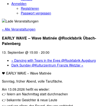
Anmelden
Registrieren
Passwort vergessen
« Alle Veranstaltungen
EARLY WAVE – Wave Matinée @Rockfabrik Übach-
Palenberg
13. September @ 15:00
-
20:00
«
Dancing with Tears in the Eyes @Rockfabrik Augsburg
Dark Sunday @Kulturzentrum Franzis Wetzlar
»
🖤 EARLY WAVE – Wave Matinée
Sonntag, früher Abend, volle Tanzfläche.
Am 13.09.2026 heißt es wieder:
👉 feiern am Nachmittag statt durchmachen
👉 bekannte Gesichter & neue Leute
👉 und vor allem: der Sound, der uns verbindet