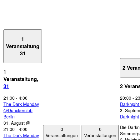
1
Veranstaltung
31
2 Vera
1
Veranstaltung,
31
2 Veran
21:00
-
4:00
20:00
-
23
The Dark Mønday
Darknigh
@Dunckerclub
3. Septe
Berlin
Darknigh
31. August @
Die Darkn
0
0
21:00
-
4:00
Sommerpau
Veranstaltungen
Veranstaltungen
The Dark Mønday
2. Halbjah