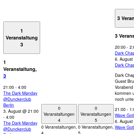
3 Vera
1
3 Veran
Veranstaltung
3
20:00
-
2:
Dark Chap
6. August
1
Dark Chap
Veranstaltung,
Dark Chap
3
Guest Bru
21:00
-
4:00
Vorabend 
The Dark Mønday
kommen u
@Dunckerclub
noch unte
Berlin
0
0
21:00
-
1:
3. August @ 21:00
Veranstaltungen
Veranstaltungen
Wave Got
-
4:00
4
5
6. August
The Dark Mønday
0 Veranstaltungen,
0 Veranstaltungen,
Wave Got
@Dunckerclub
4
5