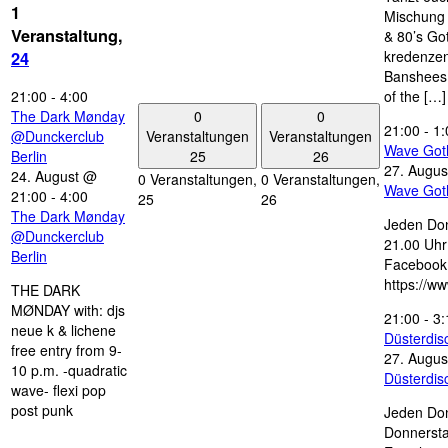
1
Mischung 
Veranstaltung,
& 80’s Go
kredenzen
24
Banshees,
21:00
-
4:00
of the […]
0
0
The Dark Mønday
21:00
-
1:
Veranstaltungen
Veranstaltungen
@Dunckerclub
Wave Got
25
26
Berlin
27. Augus
24. August @
0 Veranstaltungen,
0 Veranstaltungen,
Wave Got
21:00
-
4:00
25
26
The Dark Mønday
Jeden Don
@Dunckerclub
21.00 Uhr 
Berlin
Facebook
https://w
THE DARK
MØNDAY with: djs
21:00
-
3:
neue k & lichene
Düsterdi
free entry from 9-
27. Augus
10 p.m. -quadratic
Düsterdi
wave- flexi pop
post punk
Jeden Don
Donnersta