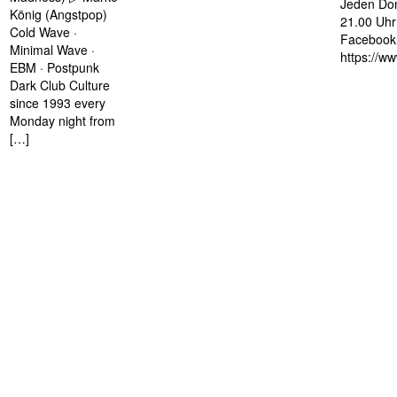
Jeden Don
König (Angstpop)
21.00 Uhr 
Cold Wave ·
Facebook 
Minimal Wave ·
https://w
EBM · Postpunk
Dark Club Culture
since 1993 every
Monday night from
[…]