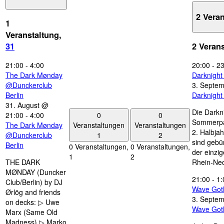
2 Vera
1
Veranstaltung,
31
2 Veran
21:00
-
4:00
20:00
-
23
The Dark Mønday
Darknigh
@Dunckerclub
3. Septe
Berlin
Darknigh
31. August @
Die Darkn
0
0
21:00
-
4:00
Sommerpau
Veranstaltungen
Veranstaltungen
The Dark Mønday
2. Halbjah
1
2
@Dunckerclub
sind gebün
Berlin
0 Veranstaltungen,
0 Veranstaltungen,
der einzi
1
2
THE DARK
Rhein-Nec
MØNDAY (Duncker
21:00
-
1:
Club/Berlin) by DJ
Wave Got
Ørlög and friends
3. Septe
on decks: ▷ Uwe
Wave Got
Marx (Same Old
Madness) ▷ Marko