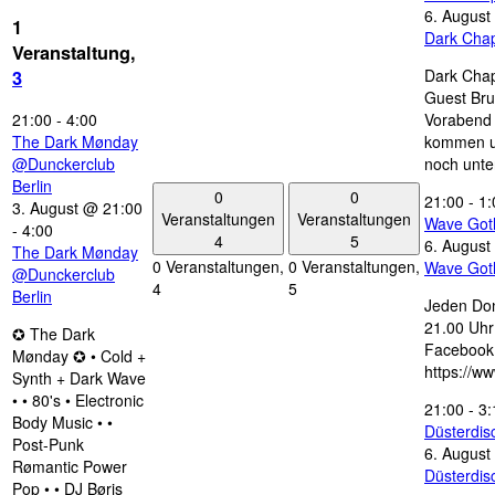
6. August
1
Dark Chap
Veranstaltung,
Dark Chap
3
Guest Bru
21:00
-
4:00
Vorabend 
The Dark Mønday
kommen u
@Dunckerclub
noch unte
Berlin
0
0
21:00
-
1:
3. August @ 21:00
Veranstaltungen
Veranstaltungen
Wave Got
-
4:00
4
5
6. August
The Dark Mønday
0 Veranstaltungen,
0 Veranstaltungen,
Wave Got
@Dunckerclub
4
5
Berlin
Jeden Don
21.00 Uhr 
✪ The Dark
Facebook
Mønday ✪ • Cold +
https://w
Synth + Dark Wave
• • 80's • Electronic
21:00
-
3:
Body Music • •
Düsterdi
Post-Punk
6. August
Rømantic Power
Düsterdi
Pop • • DJ Børis