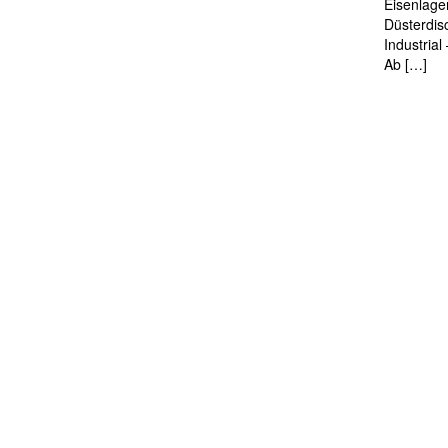
Eisenlage
Düsterdis
Industria
Ab […]