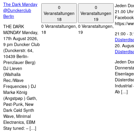
The Dark Mønday
Jeden Don
0
0
@Dunckerclub
21.00 Uhr 
Veranstaltungen
Veranstaltungen
Berlin
Facebook
18
19
https://w
0 Veranstaltungen,
0 Veranstaltungen,
THE DARK
18
19
MØNDAY Mønday,
21:00
-
3:
17th August 2026,
Düsterdi
9 pm Duncker Club
20. Augus
(Dunckerstr. 64,
Düsterdi
10439 Berlin-
Jeden Don
Prenzlauer Berg)
Donnersta
DJ Lieven
Eisenlage
(Walhalla
Düsterdis
Rec./Wave
Industria
Frequencies ) DJ
Ab […]
Markø König
(Angstpøp ) Gøth,
Pøst-Punk, New
Dark Cøld Synth
Wave, Minimal
Electrønics, EBM
Stay tuned: – […]