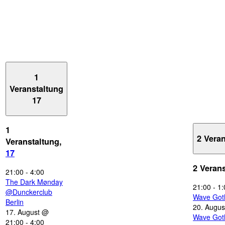
1
Veranstaltung
17
1
2 Vera
Veranstaltung,
17
2 Veran
21:00
-
4:00
The Dark Mønday
21:00
-
1:
@Dunckerclub
Wave Got
Berlin
20. Augus
17. August @
Wave Got
21:00
-
4:00