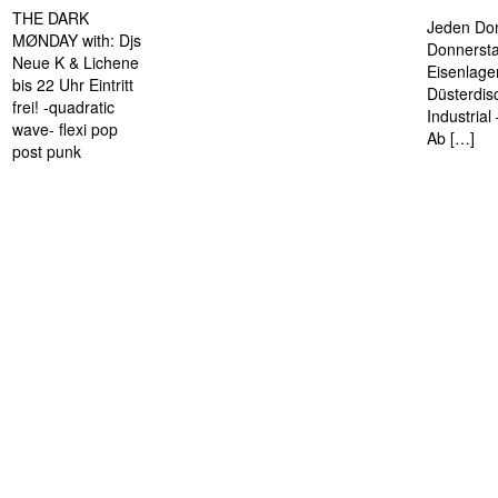
THE DARK
Jeden Don
MØNDAY with: Djs
Donnersta
Neue K & Lichene
Eisenlage
bis 22 Uhr Eintritt
Düsterdis
frei! -quadratic
Industria
wave- flexi pop
Ab […]
post punk