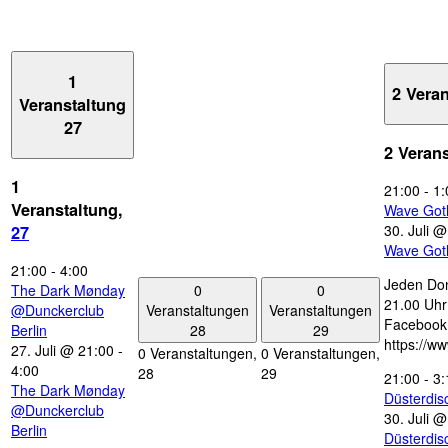
1
2 Vera
Veranstaltung
27
2 Veran
1
21:00
-
1:
Veranstaltung,
Wave Got
30. Juli 
27
Wave Got
21:00
-
4:00
Jeden Don
0
0
The Dark Mønday
21.00 Uhr 
Veranstaltungen
Veranstaltungen
@Dunckerclub
Facebook
28
29
Berlin
https://w
27. Juli @ 21:00
-
0 Veranstaltungen,
0 Veranstaltungen,
4:00
28
29
21:00
-
3:
The Dark Mønday
Düsterdi
@Dunckerclub
30. Juli 
Berlin
Düsterdi