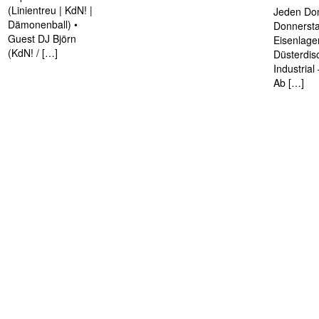
(Linientreu | KdN! |
Jeden Don
Dämonenball) •
Donnersta
Guest DJ Björn
Eisenlage
(KdN! / […]
Düsterdis
Industria
Ab […]