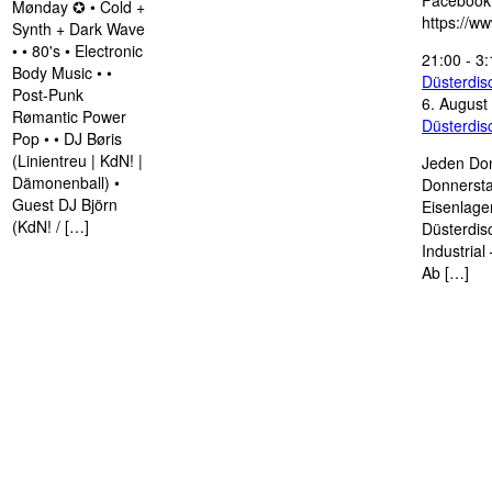
Facebook
Mønday ✪ • Cold +
https://w
Synth + Dark Wave
• • 80's • Electronic
21:00
-
3:
Body Music • •
Düsterdi
Post-Punk
6. August
Rømantic Power
Düsterdi
Pop • • DJ Børis
(Linientreu | KdN! |
Jeden Don
Dämonenball) •
Donnersta
Guest DJ Björn
Eisenlage
(KdN! / […]
Düsterdis
Industria
Ab […]