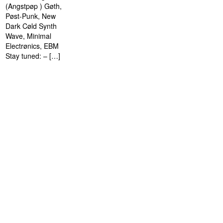
(Angstpøp ) Gøth,
Pøst-Punk, New
Dark Cøld Synth
Wave, Minimal
Electrønics, EBM
Stay tuned: – […]