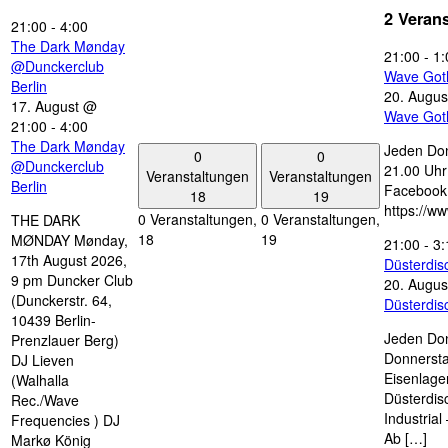
2 Veran
21:00
-
4:00
The Dark Mønday
21:00
-
1:
@Dunckerclub
Wave Got
Berlin
20. Augus
17. August @
Wave Got
21:00
-
4:00
The Dark Mønday
Jeden Don
0
0
@Dunckerclub
21.00 Uhr 
Veranstaltungen
Veranstaltungen
Berlin
Facebook
18
19
https://w
0 Veranstaltungen,
0 Veranstaltungen,
THE DARK
18
19
MØNDAY Mønday,
21:00
-
3:
17th August 2026,
Düsterdi
9 pm Duncker Club
20. Augus
(Dunckerstr. 64,
Düsterdi
10439 Berlin-
Jeden Don
Prenzlauer Berg)
Donnersta
DJ Lieven
Eisenlage
(Walhalla
Düsterdis
Rec./Wave
Industria
Frequencies ) DJ
Ab […]
Markø König