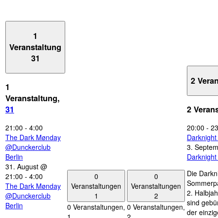
1
Veranstaltung
31
2 Vera
1
Veranstaltung,
31
2 Veran
21:00
-
4:00
20:00
-
23
The Dark Mønday
Darknigh
@Dunckerclub
3. Septe
Berlin
Darknigh
31. August @
Die Darkn
0
0
21:00
-
4:00
Sommerpau
Veranstaltungen
Veranstaltungen
The Dark Mønday
2. Halbjah
1
2
@Dunckerclub
sind gebün
Berlin
0 Veranstaltungen,
0 Veranstaltungen,
der einzi
1
2