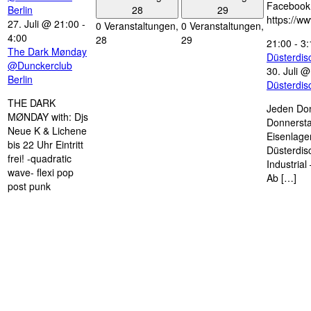
Facebook
28
29
Berlin
https://w
27. Juli @ 21:00
-
0 Veranstaltungen,
0 Veranstaltungen,
4:00
28
29
21:00
-
3:
The Dark Mønday
Düsterdi
@Dunckerclub
30. Juli 
Berlin
Düsterdi
THE DARK
Jeden Don
MØNDAY with: Djs
Donnersta
Neue K & Lichene
Eisenlage
bis 22 Uhr Eintritt
Düsterdis
frei! -quadratic
Industria
wave- flexi pop
Ab […]
post punk