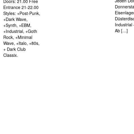
Jeden Don
Doors: 21.00 Free
Donnersta
Entrance 21-22.00
Eisenlage
Styles: +Post-Punk,
Düsterdis
+Dark Wave,
Industria
+Synth, +EBM,
Ab […]
+Industrial, +Goth
Rock, +Minimal
Wave, +Italo, +80s,
+ Dark Club
Classix.