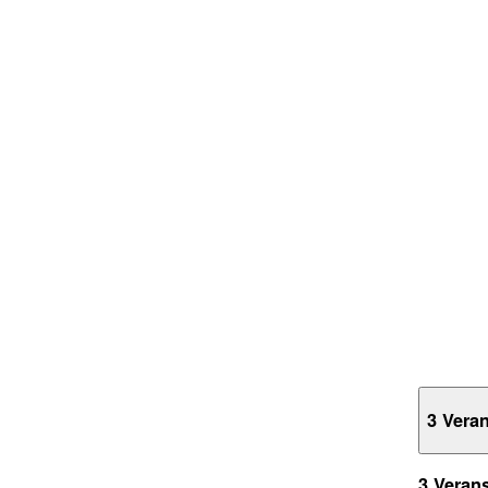
3 Vera
3 Veran