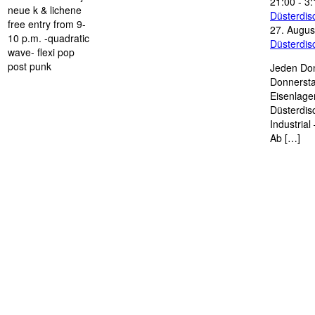
21:00
-
3:
neue k & lichene
Düsterdi
free entry from 9-
27. Augus
10 p.m. -quadratic
Düsterdi
wave- flexi pop
post punk
Jeden Don
Donnersta
Eisenlage
Düsterdis
Industria
Ab […]