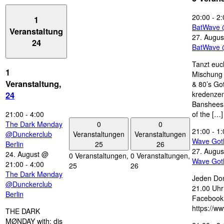
20:00
-
2:
1
BatWave 
Veranstaltung
27. Augus
24
BatWave 
Tanzt euc
1
Mischung 
Veranstaltung,
& 80’s Go
kredenzen
24
Banshees,
21:00
-
4:00
of the […]
0
0
The Dark Mønday
21:00
-
1:
Veranstaltungen
Veranstaltungen
@Dunckerclub
Wave Got
25
26
Berlin
27. Augus
24. August @
0 Veranstaltungen,
0 Veranstaltungen,
Wave Got
21:00
-
4:00
25
26
The Dark Mønday
Jeden Don
@Dunckerclub
21.00 Uhr 
Berlin
Facebook
https://w
THE DARK
MØNDAY with: djs