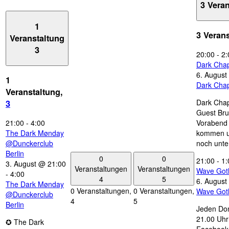
3 Vera
1
3 Veran
Veranstaltung
3
20:00
-
2:
Dark Chap
6. August
1
Dark Chap
Veranstaltung,
Dark Chap
3
Guest Bru
21:00
-
4:00
Vorabend 
The Dark Mønday
kommen u
@Dunckerclub
noch unte
Berlin
0
0
21:00
-
1:
3. August @ 21:00
Veranstaltungen
Veranstaltungen
Wave Got
-
4:00
4
5
6. August
The Dark Mønday
0 Veranstaltungen,
0 Veranstaltungen,
Wave Got
@Dunckerclub
4
5
Berlin
Jeden Don
21.00 Uhr 
✪ The Dark