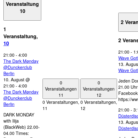
Veranstaltung
10
2 Vera
1
Veranstaltung,
2 Veran
10
21:00
-
1:
21:00
-
4:00
Wave Got
The Dark Mønday
13. Augus
@Dunckerclub
Wave Got
Berlin
10. August @
Jeden Don
0
0
21:00
-
4:00
21.00 Uhr 
Veranstaltungen
Veranstaltungen
The Dark Mønday
Facebook
11
12
@Dunckerclub
https://w
0 Veranstaltungen,
0 Veranstaltungen,
Berlin
11
12
21:00
-
3:
DARK MONDAY
Düsterdi
with Ilija
13. Augus
(BlackWeb) 22.00-
Düsterdi
04.00 Times: