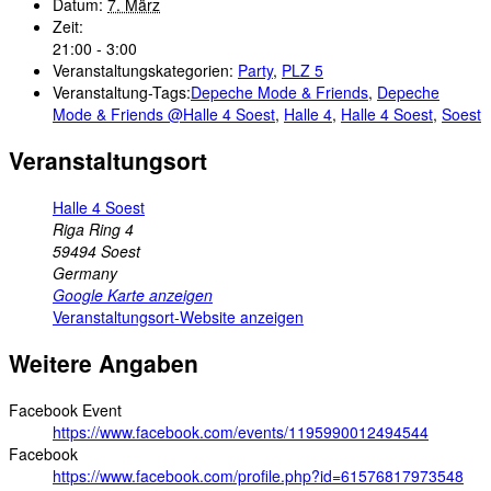
Datum:
7. März
Zeit:
21:00 - 3:00
Veranstaltungskategorien:
Party
,
PLZ 5
Veranstaltung-Tags:
Depeche Mode & Friends
,
Depeche
Mode & Friends @Halle 4 Soest
,
Halle 4
,
Halle 4 Soest
,
Soest
Veranstaltungsort
Halle 4 Soest
Riga Ring 4
59494
Soest
Germany
Google Karte anzeigen
Veranstaltungsort-Website anzeigen
Weitere Angaben
Facebook Event
https://www.facebook.com/events/1195990012494544
Facebook
https://www.facebook.com/profile.php?id=61576817973548