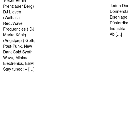
10439 Berlin-
Jeden Don
Prenzlauer Berg)
Donnersta
DJ Lieven
Eisenlage
(Walhalla
Düsterdis
Rec./Wave
Industria
Frequencies ) DJ
Ab […]
Markø König
(Angstpøp ) Gøth,
Pøst-Punk, New
Dark Cøld Synth
Wave, Minimal
Electrønics, EBM
Stay tuned: – […]