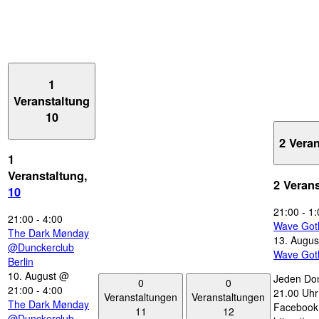
1
Veranstaltung
10
2 Vera
1
Veranstaltung,
2 Veran
10
21:00
-
1:
21:00
-
4:00
Wave Got
The Dark Mønday
13. Augus
@Dunckerclub
Wave Got
Berlin
10. August @
Jeden Don
0
0
21:00
-
4:00
21.00 Uhr 
Veranstaltungen
Veranstaltungen
The Dark Mønday
Facebook
11
12
@Dunckerclub