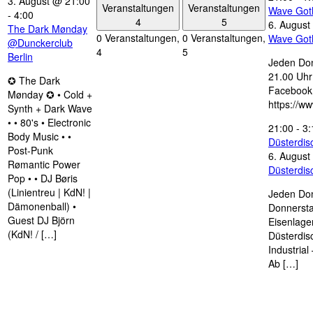
3. August @ 21:00
Veranstaltungen
Veranstaltungen
Wave Got
-
4:00
4
5
6. August
The Dark Mønday
0 Veranstaltungen,
0 Veranstaltungen,
Wave Got
@Dunckerclub
4
5
Berlin
Jeden Don
21.00 Uhr 
✪ The Dark
Facebook
Mønday ✪ • Cold +
https://w
Synth + Dark Wave
• • 80's • Electronic
21:00
-
3:
Body Music • •
Düsterdi
Post-Punk
6. August
Rømantic Power
Düsterdi
Pop • • DJ Børis
(Linientreu | KdN! |
Jeden Don
Dämonenball) •
Donnersta
Guest DJ Björn
Eisenlage
(KdN! / […]
Düsterdis
Industria
Ab […]