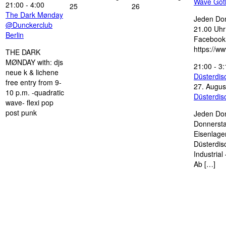
Wave Got
21:00
-
4:00
25
26
The Dark Mønday
Jeden Don
@Dunckerclub
21.00 Uhr 
Berlin
Facebook
https://w
THE DARK
MØNDAY with: djs
21:00
-
3:
neue k & lichene
Düsterdi
free entry from 9-
27. Augus
10 p.m. -quadratic
Düsterdi
wave- flexi pop
post punk
Jeden Don
Donnersta
Eisenlage
Düsterdis
Industria
Ab […]