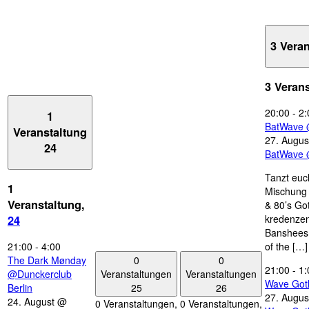
3 Vera
3 Veran
20:00
-
2:
1
BatWave 
Veranstaltung
27. Augus
24
BatWave 
Tanzt euc
1
Mischung 
Veranstaltung,
& 80’s Go
kredenzen
24
Banshees,
21:00
-
4:00
of the […]
0
0
The Dark Mønday
21:00
-
1:
Veranstaltungen
Veranstaltungen
@Dunckerclub
Wave Got
25
26
Berlin
27. Augus
24. August @
0 Veranstaltungen,
0 Veranstaltungen,