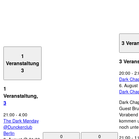
3 Vera
1
3 Veran
Veranstaltung
3
20:00
-
2:
Dark Chap
6. August
1
Dark Chap
Veranstaltung,
Dark Chap
3
Guest Bru
21:00
-
4:00
Vorabend 
The Dark Mønday
kommen u
@Dunckerclub
noch unte
Berlin
0
0
21:00
-
1: