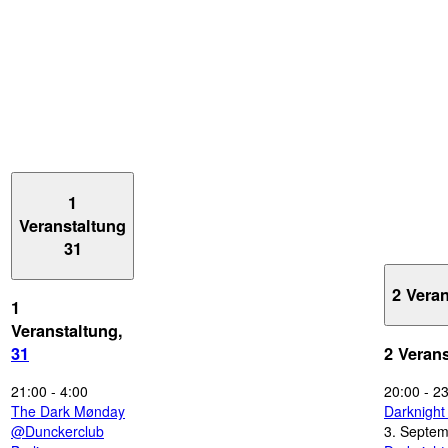
1
Veranstaltung
31
2 Vera
1
Veranstaltung,
31
2 Veran
21:00
-
4:00
20:00
-
23
The Dark Mønday
Darknigh
@Dunckerclub
3. Septe