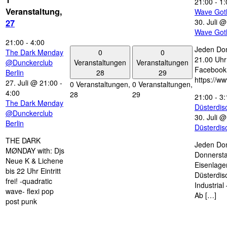
21:00
-
1:
Veranstaltung,
Wave Got
30. Juli 
27
Wave Got
21:00
-
4:00
Jeden Don
0
0
The Dark Mønday
21.00 Uhr 
Veranstaltungen
Veranstaltungen
@Dunckerclub
Facebook
28
29
Berlin
https://w
27. Juli @ 21:00
-
0 Veranstaltungen,
0 Veranstaltungen,
4:00
28
29
21:00
-
3:
The Dark Mønday
Düsterdi
@Dunckerclub
30. Juli 
Berlin
Düsterdi
THE DARK
Jeden Don
MØNDAY with: Djs
Donnersta
Neue K & Lichene
Eisenlage
bis 22 Uhr Eintritt
Düsterdis
frei! -quadratic
Industria
wave- flexi pop
Ab […]
post punk