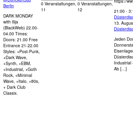
https://w
0 Veranstaltungen,
0 Veranstaltungen,
Berlin
11
12
21:00
-
3:
DARK MONDAY
Düsterdi
with Ilija
13. Augus
(BlackWeb) 22.00-
Düsterdi
04.00 Times:
Jeden Don
Doors: 21.00 Free
Donnersta
Entrance 21-22.00
Eisenlage
Styles: +Post-Punk,
Düsterdis
+Dark Wave,
Industria
+Synth, +EBM,
Ab […]
+Industrial, +Goth
Rock, +Minimal
Wave, +Italo, +80s,
+ Dark Club
Classix.