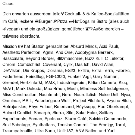
Clubs.
Dich erwarten ausserdem tolle🍹Cocktail- & ☕️ Kaffee-Spezialitäten
im Café, leckere 🍔Burger 🍕Pizza 🌭HotDogs im Bistro (alles auch
🌱vegan) und ein großzügiger, gemütlicher ⛲️🌴Außenbereich –
teilweise überdacht.
Mission 69 hat Station gemacht bei Absurd Minds, Acid Pauli,
Aesthetic Perfection, Agnis, And One, Apoptygma Berzerk,
Basscalate, Beyond Border, Blitzmaschine, Buzz Kull, C-Lekktor,
Chrom, Combichrist, Covenant, Cylix, Das Ich, David Allan,
De/Vision, Die Krupps, Diorama, ES23, Extize, Extra Terra, Fabrikc,
Faderhead, Feindflug, FGFC820, Funker Vogt, Gary Numan,
Grendel, Hertzinfarkt, IAMX, Industriegebiet, Kirlian Camera, Kloq,
M/A/T, Mark Dekoda, Max Brhon, Mesh, Mindless Self Indulgence,
Miss Construction, Nachtmahr, Nero, Neuroticfish, Noise Unit, Nyxx,
Omnimar, P.A.L, Patenbrigade Wolff, Project Pitchfork, Pzycho Bitch,
Retrojunkies, Rhys Fulber, Rotersand, Röyksopp, Rue Oberkampf,
Ruined Conflict, Shnarph, Sierra, Sitd, Solar Fake, Solitary
Experiments, Soman, Spetsnaz, Sturm Café, Suicide Commando,
Suzi Sabotage, Synthattack, Tension Control, The Prodigy, Torul,
Traumpatrouille, Ultra Sunn, Unit:187, VNV Nation und Yuri