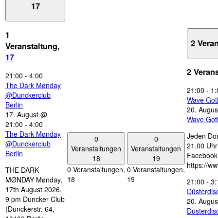
17
1
2 Vera
Veranstaltung,
17
2 Veran
21:00
-
4:00
The Dark Mønday
21:00
-
1:
@Dunckerclub
Wave Got
Berlin
20. Augus
17. August @
Wave Got
21:00
-
4:00
The Dark Mønday
Jeden Don
0
0
@Dunckerclub
21.00 Uhr 
Veranstaltungen
Veranstaltungen
Berlin
Facebook
18
19
https://w
0 Veranstaltungen,
0 Veranstaltungen,
THE DARK
18
19
MØNDAY Mønday,
21:00
-
3:
17th August 2026,
Düsterdi
9 pm Duncker Club
20. Augus
(Dunckerstr. 64,
Düsterdi