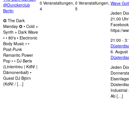
0 Veranstaltungen,
0 Veranstaltungen,
Wave Got
@Dunckerclub
4
5
Berlin
Jeden Don
21.00 Uhr 
✪ The Dark
Facebook
Mønday ✪ • Cold +
https://w
Synth + Dark Wave
• • 80's • Electronic
21:00
-
3:
Body Music • •
Düsterdi
Post-Punk
6. August
Rømantic Power
Düsterdi
Pop • • DJ Børis
(Linientreu | KdN! |
Jeden Don
Dämonenball) •
Donnersta
Guest DJ Björn
Eisenlage
(KdN! / […]
Düsterdis
Industria
Ab […]