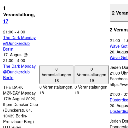
1
2 Vera
Veranstaltung,
17
2 Veran
21:00
-
4:00
The Dark Mønday
21:00
-
1:
@Dunckerclub
Wave Got
Berlin
20. Augus
17. August @
Wave Got
21:00
-
4:00
The Dark Mønday
Jeden Don
0
0
@Dunckerclub
21.00 Uhr 
Veranstaltungen
Veranstaltungen
Berlin
Facebook
18
19
https://w
0 Veranstaltungen,
0 Veranstaltungen,
THE DARK
18
19
MØNDAY Mønday,
21:00
-
3:
17th August 2026,
Düsterdi
9 pm Duncker Club
20. Augus
(Dunckerstr. 64,
Düsterdi
10439 Berlin-
Jeden Don
Prenzlauer Berg)
Donnersta
DJ Lieven