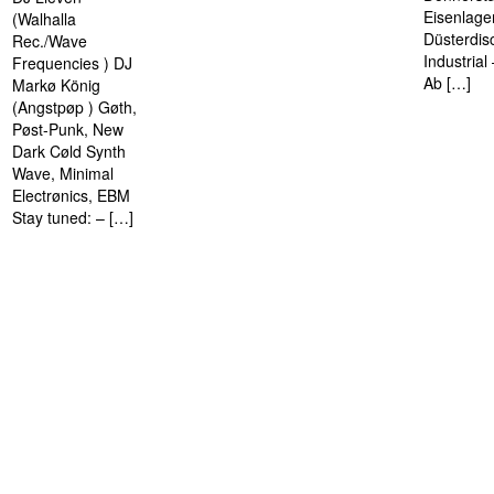
Eisenlage
(Walhalla
Düsterdis
Rec./Wave
Industria
Frequencies ) DJ
Ab […]
Markø König
(Angstpøp ) Gøth,
Pøst-Punk, New
Dark Cøld Synth
Wave, Minimal
Electrønics, EBM
Stay tuned: – […]