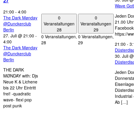
27
Wave Got
21:00
-
4:00
Jeden Don
0
0
The Dark Mønday
21.00 Uhr 
Veranstaltungen
Veranstaltungen
@Dunckerclub
Facebook
28
29
Berlin
https://w
27. Juli @ 21:00
-
0 Veranstaltungen,
0 Veranstaltungen,
4:00
28
29
21:00
-
3:
The Dark Mønday
Düsterdi
@Dunckerclub
30. Juli 
Berlin
Düsterdi
THE DARK
Jeden Don
MØNDAY with: Djs
Donnersta
Neue K & Lichene
Eisenlage
bis 22 Uhr Eintritt
Düsterdis
frei! -quadratic
Industria
wave- flexi pop
Ab […]
post punk