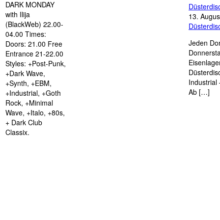
DARK MONDAY
Düsterdi
with Ilija
13. Augus
(BlackWeb) 22.00-
Düsterdi
04.00 Times:
Jeden Don
Doors: 21.00 Free
Donnersta
Entrance 21-22.00
Eisenlage
Styles: +Post-Punk,
Düsterdis
+Dark Wave,
Industria
+Synth, +EBM,
Ab […]
+Industrial, +Goth
Rock, +Minimal
Wave, +Italo, +80s,
+ Dark Club
Classix.