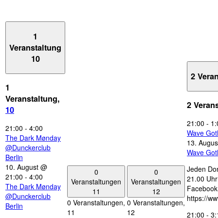
1
Veranstaltung
10
2 Vera
1
Veranstaltung,
2 Veran
10
21:00
-
1:
21:00
-
4:00
Wave Got
The Dark Mønday
13. Augus
@Dunckerclub
Wave Got
Berlin
10. August @
Jeden Don
0
0
21:00
-
4:00
21.00 Uhr 
Veranstaltungen
Veranstaltungen
The Dark Mønday
Facebook
11
12
@Dunckerclub
https://w
0 Veranstaltungen,
0 Veranstaltungen,
Berlin
11
12
21:00
-
3: