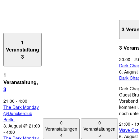
3 Vera
1
3 Veran
Veranstaltung
3
20:00
-
2:
Dark Chap
6. August
1
Dark Chap
Veranstaltung,
Dark Chap
3
Guest Bru
21:00
-
4:00
Vorabend 
The Dark Mønday
kommen u
@Dunckerclub
noch unte
Berlin
0
0
21:00
-
1:
3. August @ 21:00
Veranstaltungen
Veranstaltungen
Wave Got
-
4:00
4
5
6. August
The Dark Mønday