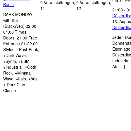
0 Veranstaltungen,
0 Veranstaltungen,
Berlin
11
12
21:00
-
3:
DARK MONDAY
Düsterdi
with Ilija
13. Augus
(BlackWeb) 22.00-
Düsterdi
04.00 Times:
Jeden Don
Doors: 21.00 Free
Donnersta
Entrance 21-22.00
Eisenlage
Styles: +Post-Punk,
Düsterdis
+Dark Wave,
Industria
+Synth, +EBM,
Ab […]
+Industrial, +Goth
Rock, +Minimal
Wave, +Italo, +80s,
+ Dark Club
Classix.