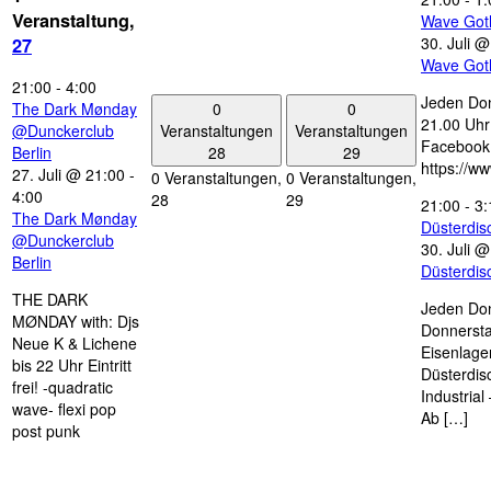
Veranstaltung,
Wave Got
30. Juli 
27
Wave Got
21:00
-
4:00
Jeden Don
0
0
The Dark Mønday
21.00 Uhr 
Veranstaltungen
Veranstaltungen
@Dunckerclub
Facebook
28
29
Berlin
https://w
27. Juli @ 21:00
-
0 Veranstaltungen,
0 Veranstaltungen,
4:00
28
29
21:00
-
3:
The Dark Mønday
Düsterdi
@Dunckerclub
30. Juli 
Berlin
Düsterdi
THE DARK
Jeden Don
MØNDAY with: Djs
Donnersta
Neue K & Lichene
Eisenlage
bis 22 Uhr Eintritt
Düsterdis
frei! -quadratic
Industria
wave- flexi pop
Ab […]
post punk