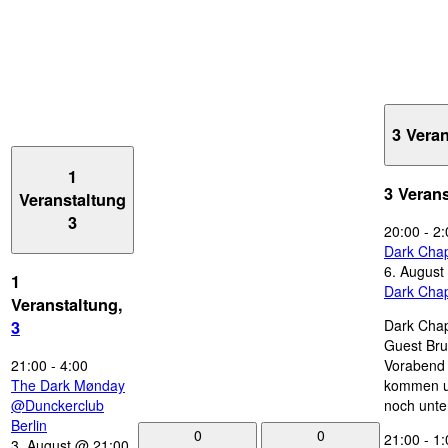
3 Vera
1
3 Veran
Veranstaltung
3
20:00
-
2:
Dark Chap
6. August
1
Dark Chap
Veranstaltung,
Dark Chap
3
Guest Bru
21:00
-
4:00
Vorabend 
The Dark Mønday
kommen u
@Dunckerclub
noch unte
Berlin
0
0
21:00
-
1:
3. August @ 21:00