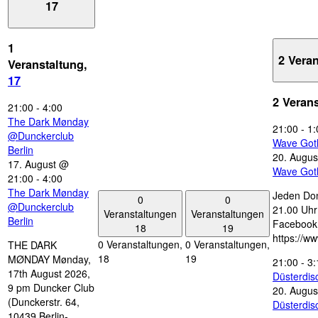
17
1
2 Vera
Veranstaltung,
17
2 Veran
21:00
-
4:00
The Dark Mønday
21:00
-
1:
@Dunckerclub
Wave Got
Berlin
20. Augus
17. August @
Wave Got
21:00
-
4:00
The Dark Mønday
Jeden Don
0
0
@Dunckerclub
21.00 Uhr 
Veranstaltungen
Veranstaltungen
Berlin
Facebook
18
19
https://w
0 Veranstaltungen,
0 Veranstaltungen,
THE DARK
18
19
MØNDAY Mønday,
21:00
-
3:
17th August 2026,
Düsterdi
9 pm Duncker Club
20. Augus
(Dunckerstr. 64,
Düsterdi
10439 Berlin-