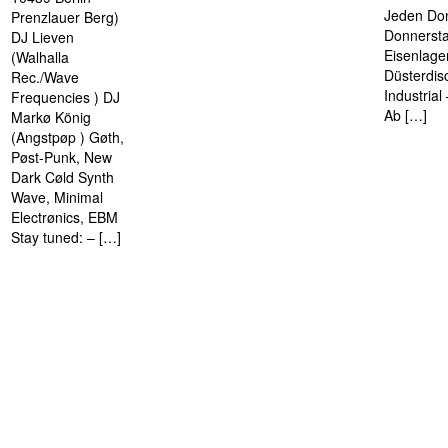
Jeden Don
Prenzlauer Berg)
Donnersta
DJ Lieven
Eisenlage
(Walhalla
Düsterdis
Rec./Wave
Industria
Frequencies ) DJ
Ab […]
Markø König
(Angstpøp ) Gøth,
Pøst-Punk, New
Dark Cøld Synth
Wave, Minimal
Electrønics, EBM
Stay tuned: – […]