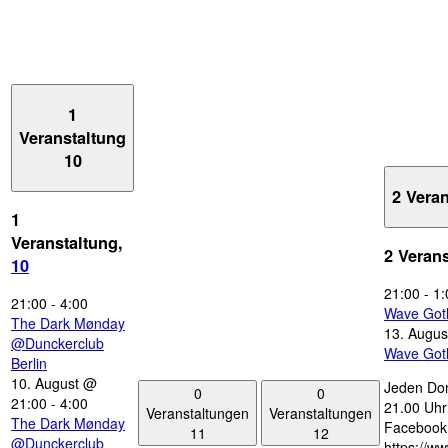
1
Veranstaltung
10
2 Vera
1
Veranstaltung,
2 Veran
10
21:00
-
1:
21:00
-
4:00
Wave Got
The Dark Mønday
13. Augus
@Dunckerclub
Wave Got
Berlin
10. August @
Jeden Don
0
0
21:00
-
4:00
21.00 Uhr 
Veranstaltungen
Veranstaltungen
The Dark Mønday
Facebook
11
12
@Dunckerclub
https://w