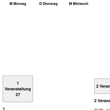
M
Montag
D
Dienstag
M
Mittwoch
1
2 Vera
Veranstaltung
27
2 Veran
1
21:00
-
1: