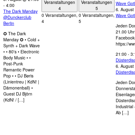
Veranstaltungen
Veranstaltungen
Wave Got
-
4:00
4
5
6. August
The Dark Mønday
0 Veranstaltungen,
0 Veranstaltungen,
Wave Got
@Dunckerclub
4
5
Berlin
Jeden Don
21.00 Uhr 
✪ The Dark
Facebook
Mønday ✪ • Cold +
https://w
Synth + Dark Wave
• • 80's • Electronic
21:00
-
3:
Body Music • •
Düsterdi
Post-Punk
6. August
Rømantic Power
Düsterdi
Pop • • DJ Børis
(Linientreu | KdN! |
Jeden Don
Dämonenball) •
Donnersta
Guest DJ Björn
Eisenlage
(KdN! / […]
Düsterdis
Industria
Ab […]