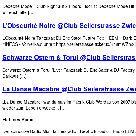
Depeche Mode – Club Night auf 2 Floors Floor 1: Depeche Mode Hit-Fl
wir euch alte […]
L’Obscurité Noire @Club Seilerstrasse Zwi
L’Obscurité Noire Tanzsaal: DJ Eric Sator Future Pop – EBM – Dark
#INFOS • Vorverkauf unter: https://seilerstrasse.ticket.io/Kh8mWZnx/
Schwarze Ostern & Torul @Club Seilerstra
Schwarze Ostern & Torul *Live* Tanzsaal: DJ Eric Sator & DJ Factory
Dark80s […]
La Danse Macabre @Club Seilerstrasse Zw
„La Danse Macabre“ war damals im Fabrix Club Werdau von 2007 bis 20
wieder zum Leben erwecken. […]
Flatlines Radio
Der schwarze Radio Mix Flatlinesradio - NeoFolk Radio - Radio EB