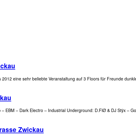
ickau
012 eine sehr beliebte Veranstaltung auf 3 Floors für Freunde dunkler
ckau
p – EBM – Dark Electro – Industrial Underground: D.FlØ & DJ Stÿx – 
trasse Zwickau