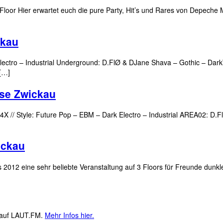
oor Hier erwartet euch die pure Party, Hit’s und Rares von Depeche M
ckau
 Electro – Industrial Underground: D.FlØ & DJane Shava – Gothic – Da
 […]
sse Zwickau
 4X // Style: Future Pop – EBM – Dark Electro – Industrial AREA02: D.
ickau
12 eine sehr beliebte Veranstaltung auf 3 Floors für Freunde dunkler
M auf LAUT.FM.
Mehr Infos hier.