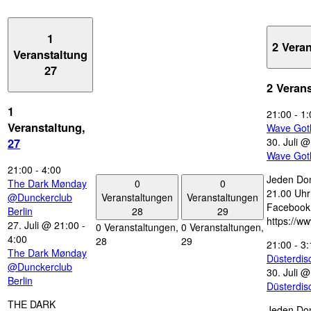
1
2 Vera
Veranstaltung
27
2 Veran
1
21:00
-
1:
Veranstaltung,
Wave Got
30. Juli 
27
Wave Got
21:00
-
4:00
Jeden Don
0
0
The Dark Mønday
21.00 Uhr 
Veranstaltungen
Veranstaltungen
@Dunckerclub
Facebook
28
29
Berlin
https://w
27. Juli @ 21:00
-
0 Veranstaltungen,
0 Veranstaltungen,
4:00
28
29
21:00
-
3:
The Dark Mønday
Düsterdi
@Dunckerclub
30. Juli 
Berlin
Düsterdi
THE DARK
Jeden Don