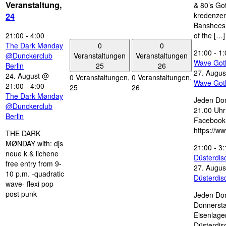
Veranstaltung,
& 80’s Go
kredenzen
24
Banshees,
21:00
-
4:00
of the […]
0
0
The Dark Mønday
21:00
-
1:
Veranstaltungen
Veranstaltungen
@Dunckerclub
Wave Got
25
26
Berlin
27. Augus
24. August @
0 Veranstaltungen,
0 Veranstaltungen,
Wave Got
21:00
-
4:00
25
26
The Dark Mønday
Jeden Don
@Dunckerclub
21.00 Uhr 
Berlin
Facebook
https://w
THE DARK
MØNDAY with: djs
21:00
-
3:
neue k & lichene
Düsterdi
free entry from 9-
27. Augus
10 p.m. -quadratic
Düsterdi
wave- flexi pop
post punk
Jeden Don
Donnersta
Eisenlage
Düsterdis