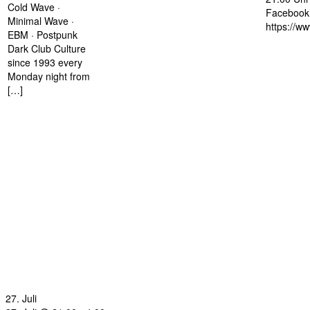
Cold Wave ·
Facebook 
Minimal Wave ·
https://w
EBM · Postpunk
Dark Club Culture
since 1993 every
Monday night from
[…]
27. Juli