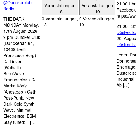
@Dunckerclub
21.00 Uhr 
Veranstaltungen
Veranstaltungen
Berlin
Facebook
18
19
https://w
0 Veranstaltungen,
0 Veranstaltungen,
THE DARK
18
19
MØNDAY Mønday,
21:00
-
3:
17th August 2026,
Düsterdi
9 pm Duncker Club
20. Augus
(Dunckerstr. 64,
Düsterdi
10439 Berlin-
Jeden Don
Prenzlauer Berg)
Donnersta
DJ Lieven
Eisenlage
(Walhalla
Düsterdis
Rec./Wave
Industria
Frequencies ) DJ
Ab […]
Markø König
(Angstpøp ) Gøth,
Pøst-Punk, New
Dark Cøld Synth
Wave, Minimal
Electrønics, EBM
Stay tuned: – […]