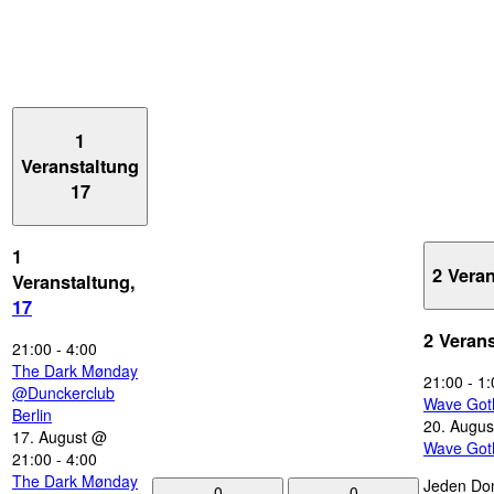
1
Veranstaltung
17
1
2 Vera
Veranstaltung,
17
2 Veran
21:00
-
4:00
The Dark Mønday
21:00
-
1:
@Dunckerclub
Wave Got
Berlin
20. Augus
17. August @
Wave Got
21:00
-
4:00
The Dark Mønday
Jeden Don
0
0