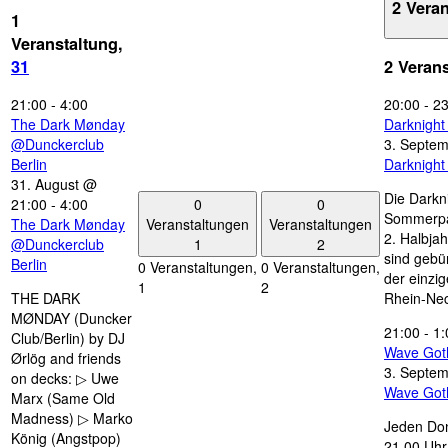
2 Vera
1
Veranstaltung,
31
2 Veran
21:00
-
4:00
20:00
-
23
The Dark Mønday
Darknigh
@Dunckerclub
3. Septe
Berlin
Darknigh
31. August @
Die Darkn
0
0
21:00
-
4:00
Sommerpau
Veranstaltungen
Veranstaltungen
The Dark Mønday
2. Halbjah
1
2
@Dunckerclub
sind gebün
Berlin
0 Veranstaltungen,
0 Veranstaltungen,
der einzi
1
2
THE DARK
Rhein-Nec
MØNDAY (Duncker
21:00
-
1:
Club/Berlin) by DJ
Wave Got
Ørlög and friends
3. Septe
on decks: ▷ Uwe
Wave Got
Marx (Same Old
Madness) ▷ Marko
Jeden Don
König (Angstpop)
21.00 Uhr 