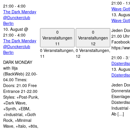
21:00
-
1:
21:00
-
4:00
Wave Got
The Dark Mønday
13. Augus
@Dunckerclub
Wave Got
Berlin
10. August @
Jeden Don
0
0
21:00
-
4:00
21.00 Uhr 
Veranstaltungen
Veranstaltungen
The Dark Mønday
Facebook
11
12
@Dunckerclub
https://w
0 Veranstaltungen,
0 Veranstaltungen,
Berlin
11
12
21:00
-
3:
DARK MONDAY
Düsterdi
with Ilija
13. Augus
(BlackWeb) 22.00-
Düsterdi
04.00 Times:
Jeden Don
Doors: 21.00 Free
Donnersta
Entrance 21-22.00
Eisenlage
Styles: +Post-Punk,
Düsterdis
+Dark Wave,
Industria
+Synth, +EBM,
Ab […]
+Industrial, +Goth
Rock, +Minimal
Wave, +Italo, +80s,