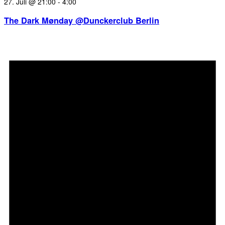
27. Juli @ 21:00
-
4:00
The Dark Mønday @Dunckerclub Berlin