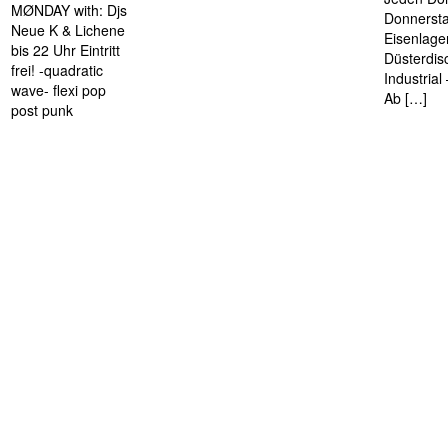
MØNDAY with: Djs
Donnersta
Neue K & Lichene
Eisenlage
bis 22 Uhr Eintritt
Düsterdis
frei! -quadratic
Industria
wave- flexi pop
Ab […]
post punk