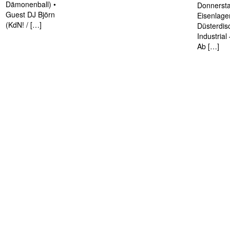
Dämonenball) •
Donnersta
Guest DJ Björn
Eisenlage
(KdN! / […]
Düsterdis
Industria
Ab […]