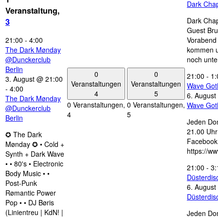
Dark Chap
Veranstaltung,
Dark Chap
3
Guest Bru
21:00
-
4:00
Vorabend 
The Dark Mønday
kommen u
@Dunckerclub
noch unte
Berlin
0
0
21:00
-
1:
3. August @ 21:00
Veranstaltungen
Veranstaltungen
Wave Got
-
4:00
4
5
6. August
The Dark Mønday
0 Veranstaltungen,
0 Veranstaltungen,
Wave Got
@Dunckerclub
4
5
Berlin
Jeden Don
21.00 Uhr 
✪ The Dark
Facebook
Mønday ✪ • Cold +
https://w
Synth + Dark Wave
• • 80's • Electronic
21:00
-
3:
Body Music • •
Düsterdi
Post-Punk
6. August
Rømantic Power
Düsterdi
Pop • • DJ Børis
(Linientreu | KdN! |
Jeden Don