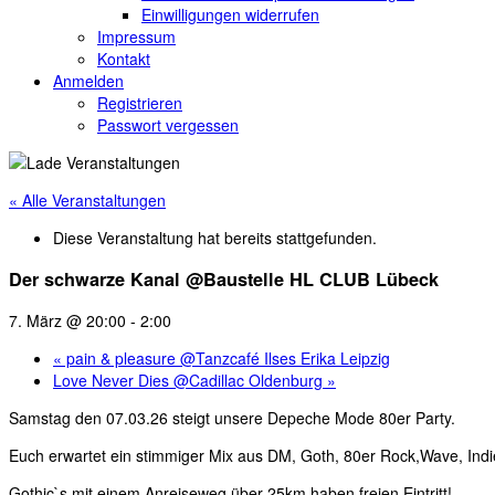
Einwilligungen widerrufen
Impressum
Kontakt
Anmelden
Registrieren
Passwort vergessen
« Alle Veranstaltungen
Diese Veranstaltung hat bereits stattgefunden.
Der schwarze Kanal @Baustelle HL CLUB Lübeck
7. März @ 20:00
-
2:00
«
pain & pleasure @Tanzcafé Ilses Erika Leipzig
Love Never Dies @Cadillac Oldenburg
»
Samstag den 07.03.26 steigt unsere Depeche Mode 80er Party.
Euch erwartet ein stimmiger Mix aus DM, Goth, 80er Rock,Wave, Ind
Gothic`s mit einem Anreiseweg über 25km haben freien Eintritt!