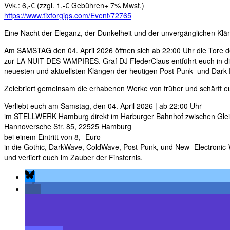
Vvk.: 6,-€ (zzgl. 1,-€ Gebühren+ 7% Mwst.)
https://www.tixforgigs.com/Event/72765
Eine Nacht der Eleganz, der Dunkelheit und der unvergänglichen Klä
Am SAMSTAG den 04. April 2026 öffnen sich ab 22:00 Uhr die Tore
zur LA NUIT DES VAMPIRES. Graf DJ FlederClaus entführt euch in die
neuesten und aktuellsten Klängen der heutigen Post-Punk- und Dark
Zelebriert gemeinsam die erhabenen Werke von früher und schärft e
Verliebt euch am Samstag, den 04. April 2026 | ab 22:00 Uhr
im STELLWERK Hamburg direkt im Harburger Bahnhof zwischen Glei
Hannoversche Str. 85, 22525 Hamburg
bei einem Eintritt von 8,- Euro
in die Gothic, DarkWave, ColdWave, Post-Punk, und New- Electroni
und verliert euch im Zauber der Finsternis.