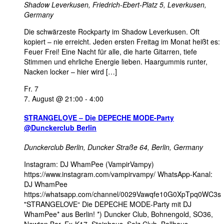
Shadow Leverkusen,
Friedrich-Ebert-Platz 5, Leverkusen,
Germany
Die schwärzeste Rockparty im Shadow Leverkusen. Oft
kopiert – nie erreicht. Jeden ersten Freitag im Monat heißt es:
Feuer Frei! Eine Nacht für alle, die harte Gitarren, tiefe
Stimmen und ehrliche Energie lieben. Haargummis runter,
Nacken locker – hier wird […]
Fr.
7
7. August @ 21:00
-
4:00
STRANGELOVE – Die DEPECHE MODE-Party
@Dunckerclub Berlin
Dunckerclub Berlin,
Duncker Straße 64, Berlin, Germany
Instagram: DJ WhamPee (VampirVampy)
https://www.instagram.com/vampirvampy/ WhatsApp-Kanal:
DJ WhamPee
https://whatsapp.com/channel/0029Vawqfe10G0XpTpq0WC3s
"STRANGELOVE“ Die DEPECHE MODE-Party mit DJ
WhamPee* aus Berlin! *) Duncker Club, Bohnengold, SO36,
Newton Bar, Ex-K17, Steinhaus, Salz Club, Ballhaus