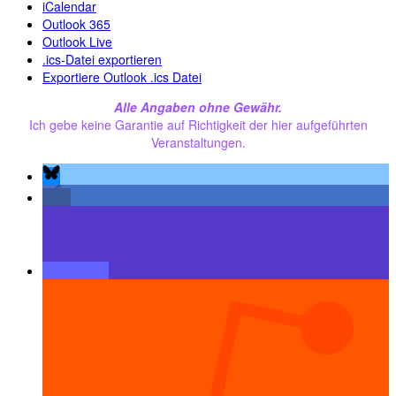
iCalendar
Outlook 365
Outlook Live
.ics-Datei exportieren
Exportiere Outlook .ics Datei
Alle Angaben ohne Gewähr.
Ich gebe keine Garantie auf Richtigkeit der hier aufgeführten
Veranstaltungen.