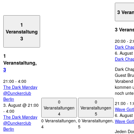
3 Vera
1
3 Veran
Veranstaltung
3
20:00
-
2:
Dark Chap
6. August
1
Dark Chap
Veranstaltung,
Dark Chap
3
Guest Bru
21:00
-
4:00
Vorabend 
The Dark Mønday
kommen u
@Dunckerclub
noch unte
Berlin
0
0
21:00
-
1:
3. August @ 21:00
Veranstaltungen
Veranstaltungen
Wave Got
-
4:00
4
5
6. August
The Dark Mønday
0 Veranstaltungen,
0 Veranstaltungen,
Wave Got
@Dunckerclub
4
5
Berlin
Jeden Don