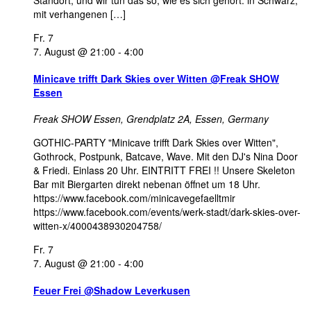
Standort, und wir tun das so, wie es sich gehört: in Schwarz,
mit verhangenen […]
Fr.
7
7. August @ 21:00
-
4:00
Minicave trifft Dark Skies over Witten @Freak SHOW
Essen
Freak SHOW Essen,
Grendplatz 2A, Essen, Germany
GOTHIC-PARTY "Minicave trifft Dark Skies over Witten",
Gothrock, Postpunk, Batcave, Wave. Mit den DJ's Nina Door
& Friedi. Einlass 20 Uhr. EINTRITT FREI !! Unsere Skeleton
Bar mit Biergarten direkt nebenan öffnet um 18 Uhr.
https://www.facebook.com/minicavegefaelltmir
https://www.facebook.com/events/werk-stadt/dark-skies-over-
witten-x/4000438930204758/
Fr.
7
7. August @ 21:00
-
4:00
Feuer Frei @Shadow Leverkusen