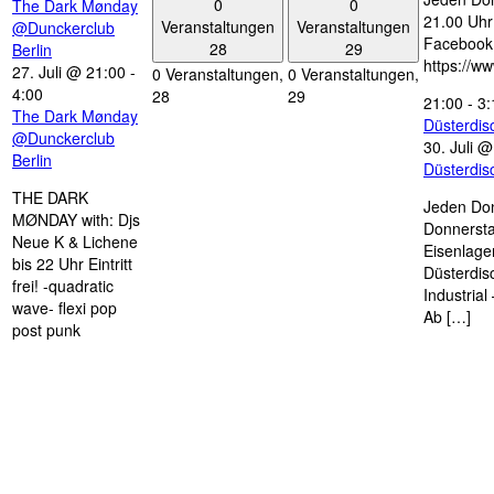
0
0
The Dark Mønday
21.00 Uhr 
Veranstaltungen
Veranstaltungen
@Dunckerclub
Facebook
28
29
Berlin
https://w
27. Juli @ 21:00
-
0 Veranstaltungen,
0 Veranstaltungen,
4:00
28
29
21:00
-
3:
The Dark Mønday
Düsterdi
@Dunckerclub
30. Juli 
Berlin
Düsterdi
THE DARK
Jeden Don
MØNDAY with: Djs
Donnersta
Neue K & Lichene
Eisenlage
bis 22 Uhr Eintritt
Düsterdis
frei! -quadratic
Industria
wave- flexi pop
Ab […]
post punk