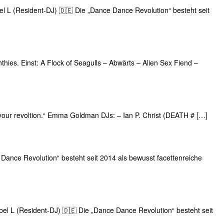
bel L (Resident-DJ) 🇩🇪 Die „Dance Dance Revolution“ besteht seit
thies. Einst: A Flock of Seagulls – Abwärts – Alien Sex Fiend –
f your revoltion.“ Emma Goldman DJs: – Ian P. Christ (DEATH # […]
 Dance Revolution“ besteht seit 2014 als bewusst facettenreiche
Rebel L (Resident-DJ) 🇩🇪 Die „Dance Dance Revolution“ besteht seit