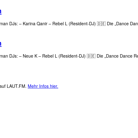
n
oldman DJs: – Karina Qanir – Rebel L (Resident-DJ) 🇩🇪 Die „Dance Dan
n
Goldman DJs: – Neue K – Rebel L (Resident-DJ) 🇩🇪 Die „Dance Dance Rev
M auf LAUT.FM.
Mehr Infos hier.