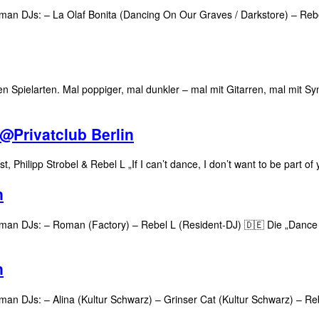
Goldman DJs: – La Olaf Bonita (Dancing On Our Graves / Darkstore) – Re
n Spielarten. Mal poppiger, mal dunkler – mal mit Gitarren, mal mit Syn
@Privatclub Berlin
 Philipp Strobel & Rebel L „If I can’t dance, I don’t want to be part o
n
Goldman DJs: – Roman (Factory) – Rebel L (Resident-DJ) 🇩🇪 Die „Dance
n
oldman DJs: – Alina (Kultur Schwarz) – Grinser Cat (Kultur Schwarz) – 