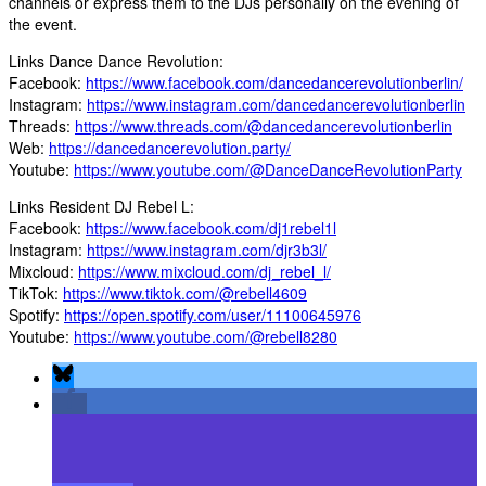
channels or express them to the DJs personally on the evening of
the event.
Links Dance Dance Revolution:
Facebook:
https://www.facebook.com/dancedancerevolutionberlin/
Instagram:
https://www.instagram.com/dancedancerevolutionberlin
Threads:
https://www.threads.com/@dancedancerevolutionberlin
Web:
https://dancedancerevolution.party/
Youtube:
https://www.youtube.com/@DanceDanceRevolutionParty
Links Resident DJ Rebel L:
Facebook:
https://www.facebook.com/dj1rebel1l
Instagram:
https://www.instagram.com/djr3b3l/
Mixcloud:
https://www.mixcloud.com/dj_rebel_l/
TikTok:
https://www.tiktok.com/@rebell4609
Spotify:
https://open.spotify.com/user/11100645976
Youtube:
https://www.youtube.com/@rebell8280