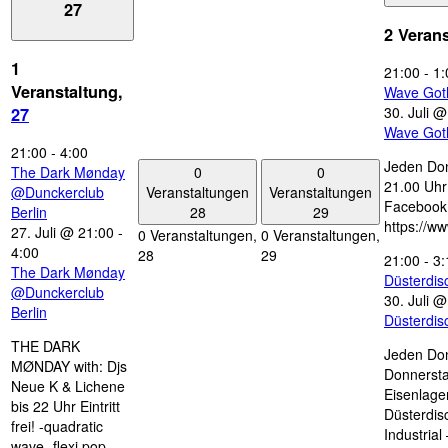
27
2 Veran
1
21:00
-
1:
Veranstaltung,
Wave Got
30. Juli 
27
Wave Got
21:00
-
4:00
Jeden Don
0
0
The Dark Mønday
21.00 Uhr 
Veranstaltungen
Veranstaltungen
@Dunckerclub
Facebook
28
29
Berlin
https://w
27. Juli @ 21:00
-
0 Veranstaltungen,
0 Veranstaltungen,
4:00
28
29
21:00
-
3:
The Dark Mønday
Düsterdi
@Dunckerclub
30. Juli 
Berlin
Düsterdi
THE DARK
Jeden Don
MØNDAY with: Djs
Donnersta
Neue K & Lichene
Eisenlage
bis 22 Uhr Eintritt
Düsterdis
frei! -quadratic
Industria
wave- flexi pop