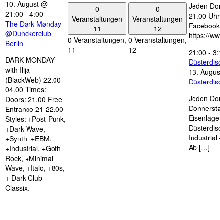
10. August @
Jeden Don
0
0
21:00
-
4:00
21.00 Uhr 
Veranstaltungen
Veranstaltungen
The Dark Mønday
Facebook
11
12
@Dunckerclub
https://w
0 Veranstaltungen,
0 Veranstaltungen,
Berlin
11
12
21:00
-
3:
DARK MONDAY
Düsterdi
with Ilija
13. Augus
(BlackWeb) 22.00-
Düsterdi
04.00 Times:
Jeden Don
Doors: 21.00 Free
Donnersta
Entrance 21-22.00
Eisenlage
Styles: +Post-Punk,
Düsterdis
+Dark Wave,
Industria
+Synth, +EBM,
Ab […]
+Industrial, +Goth
Rock, +Minimal
Wave, +Italo, +80s,
+ Dark Club
Classix.