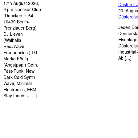
17th August 2026,
Düsterdi
9 pm Duncker Club
20. Augus
(Dunckerstr. 64,
Düsterdi
10439 Berlin-
Jeden Don
Prenzlauer Berg)
Donnersta
DJ Lieven
Eisenlage
(Walhalla
Düsterdis
Rec./Wave
Industria
Frequencies ) DJ
Ab […]
Markø König
(Angstpøp ) Gøth,
Pøst-Punk, New
Dark Cøld Synth
Wave, Minimal
Electrønics, EBM
Stay tuned: – […]