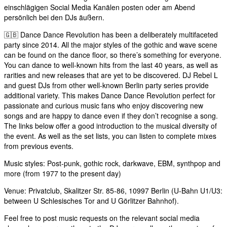
einschlägigen Social Media Kanälen posten oder am Abend
persönlich bei den DJs äußern.
🇬🇧 Dance Dance Revolution has been a deliberately multifaceted
party since 2014. All the major styles of the gothic and wave scene
can be found on the dance floor, so there’s something for everyone.
You can dance to well-known hits from the last 40 years, as well as
rarities and new releases that are yet to be discovered. DJ Rebel L
and guest DJs from other well-known Berlin party series provide
additional variety. This makes Dance Dance Revolution perfect for
passionate and curious music fans who enjoy discovering new
songs and are happy to dance even if they don’t recognise a song.
The links below offer a good introduction to the musical diversity of
the event. As well as the set lists, you can listen to complete mixes
from previous events.
Music styles: Post-punk, gothic rock, darkwave, EBM, synthpop and
more (from 1977 to the present day)
Venue: Privatclub, Skalitzer Str. 85-86, 10997 Berlin (U-Bahn U1/U3:
between U Schlesisches Tor and U Görlitzer Bahnhof).
Feel free to post music requests on the relevant social media