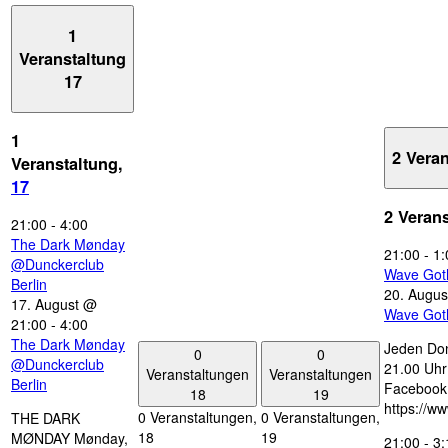
1
Veranstaltung
17
1
2 Vera
Veranstaltung,
17
2 Veran
21:00
-
4:00
The Dark Mønday
21:00
-
1:
@Dunckerclub
Wave Got
Berlin
20. Augus
17. August @
Wave Got
21:00
-
4:00
The Dark Mønday
Jeden Don
0
0
@Dunckerclub
21.00 Uhr 
Veranstaltungen
Veranstaltungen
Berlin
Facebook
18
19
https://w
0 Veranstaltungen,
0 Veranstaltungen,
THE DARK
18
19
MØNDAY Mønday,
21:00
-
3: