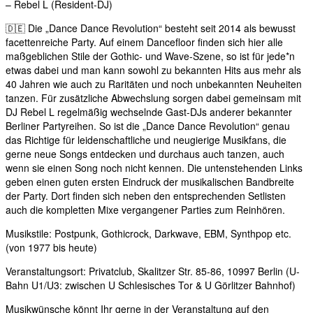
– Rebel L (Resident-DJ)
🇩🇪 Die „Dance Dance Revolution“ besteht seit 2014 als bewusst
facettenreiche Party. Auf einem Dancefloor finden sich hier alle
maßgeblichen Stile der Gothic- und Wave-Szene, so ist für jede*n
etwas dabei und man kann sowohl zu bekannten Hits aus mehr als
40 Jahren wie auch zu Raritäten und noch unbekannten Neuheiten
tanzen. Für zusätzliche Abwechslung sorgen dabei gemeinsam mit
DJ Rebel L regelmäßig wechselnde Gast-DJs anderer bekannter
Berliner Partyreihen. So ist die „Dance Dance Revolution“ genau
das Richtige für leidenschaftliche und neugierige Musikfans, die
gerne neue Songs entdecken und durchaus auch tanzen, auch
wenn sie einen Song noch nicht kennen. Die untenstehenden Links
geben einen guten ersten Eindruck der musikalischen Bandbreite
der Party. Dort finden sich neben den entsprechenden Setlisten
auch die kompletten Mixe vergangener Parties zum Reinhören.
Musikstile: Postpunk, Gothicrock, Darkwave, EBM, Synthpop etc.
(von 1977 bis heute)
Veranstaltungsort: Privatclub, Skalitzer Str. 85-86, 10997 Berlin (U-
Bahn U1/U3: zwischen U Schlesisches Tor & U Görlitzer Bahnhof)
Musikwünsche könnt Ihr gerne in der Veranstaltung auf den