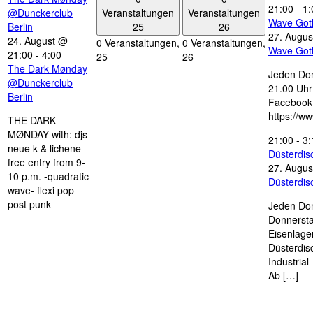
21:00
-
1:
Veranstaltungen
Veranstaltungen
@Dunckerclub
Wave Got
25
26
Berlin
27. Augus
24. August @
0 Veranstaltungen,
0 Veranstaltungen,
Wave Got
21:00
-
4:00
25
26
The Dark Mønday
Jeden Don
@Dunckerclub
21.00 Uhr 
Berlin
Facebook
https://w
THE DARK
MØNDAY with: djs
21:00
-
3:
neue k & lichene
Düsterdi
free entry from 9-
27. Augus
10 p.m. -quadratic
Düsterdi
wave- flexi pop
post punk
Jeden Don
Donnersta
Eisenlage
Düsterdis
Industria
Ab […]