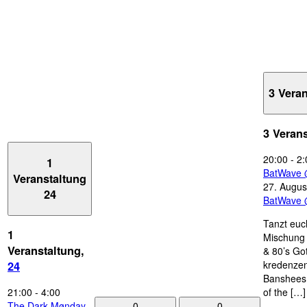
3 Vera
3 Veran
20:00
-
2:
1
BatWave 
Veranstaltung
27. Augus
24
BatWave 
Tanzt euc
1
Mischung 
Veranstaltung,
& 80’s Go
kredenzen
24
Banshees,
21:00
-
4:00
of the […]
0
0
The Dark Mønday