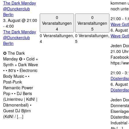
The Dark Mønday
kommen u
@Dunckerclub
noch unte
Berlin
0
0
21:00
-
1:
3. August @ 21:00
Veranstaltungen
Veranstaltungen
Wave Got
-
4:00
4
5
6. August
The Dark Mønday
0 Veranstaltungen,
0 Veranstaltungen,
Wave Got
@Dunckerclub
4
5
Berlin
Jeden Don
21.00 Uhr 
✪ The Dark
Facebook
Mønday ✪ • Cold +
https://w
Synth + Dark Wave
• • 80's • Electronic
21:00
-
3:
Body Music • •
Düsterdi
Post-Punk
6. August
Rømantic Power
Düsterdi
Pop • • DJ Børis
(Linientreu | KdN! |
Jeden Don
Dämonenball) •
Donnersta
Guest DJ Björn
Eisenlage
(KdN! / […]
Düsterdis
Industria
Ab […]