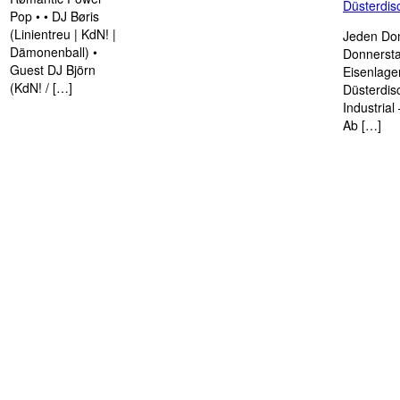
Düsterdi
Pop • • DJ Børis
(Linientreu | KdN! |
Jeden Don
Dämonenball) •
Donnersta
Guest DJ Björn
Eisenlage
(KdN! / […]
Düsterdis
Industria
Ab […]