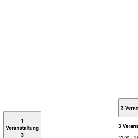
3 Vera
1
3 Veran
Veranstaltung
3
20:00
-
2: