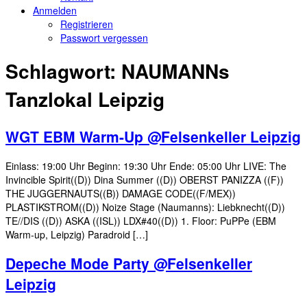
Anmelden
Registrieren
Passwort vergessen
Schlagwort:
NAUMANNs
Tanzlokal Leipzig
WGT EBM Warm-Up @Felsenkeller Leipzig
Einlass: 19:00 Uhr Beginn: 19:30 Uhr Ende: 05:00 Uhr LIVE: The
Invincible Spirit((D)) Dina Summer ((D)) OBERST PANIZZA ((F))
THE JUGGERNAUTS((B)) DAMAGE CODE((F/MEX))
PLASTIKSTROM((D)) Noize Stage (Naumanns): Liebknecht((D))
TE//DIS ((D)) ASKA ((ISL)) LDX#40((D)) 1. Floor: PuPPe (EBM
Warm-up, Leipzig) Paradroid […]
Depeche Mode Party @Felsenkeller
Leipzig