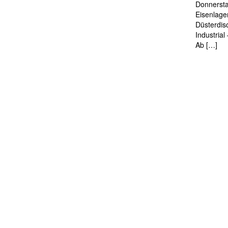
Donnersta
Eisenlage
Düsterdis
Industria
Ab […]