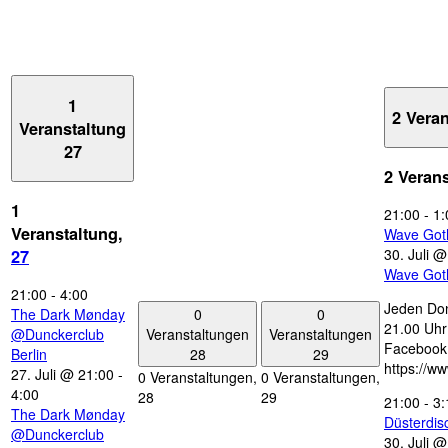
1
2 Vera
Veranstaltung
27
2 Veran
1
21:00
-
1:
Veranstaltung,
Wave Got
30. Juli 
27
Wave Got
21:00
-
4:00
Jeden Don
0
0
The Dark Mønday
21.00 Uhr 
Veranstaltungen
Veranstaltungen
@Dunckerclub
Facebook
28
29
Berlin
https://w
27. Juli @ 21:00
-
0 Veranstaltungen,
0 Veranstaltungen,
4:00
28
29
21:00
-
3:
The Dark Mønday
Düsterdi
@Dunckerclub
30. Juli 