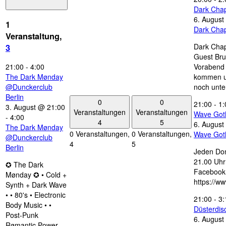
Dark Chap
6. August
1
Dark Chap
Veranstaltung,
Dark Chap
3
Guest Bru
21:00
-
4:00
Vorabend 
The Dark Mønday
kommen u
@Dunckerclub
noch unte
Berlin
0
0
21:00
-
1:
3. August @ 21:00
Veranstaltungen
Veranstaltungen
Wave Got
-
4:00
4
5
6. August
The Dark Mønday
0 Veranstaltungen,
0 Veranstaltungen,
Wave Got
@Dunckerclub
4
5
Berlin
Jeden Don
21.00 Uhr 
✪ The Dark
Facebook
Mønday ✪ • Cold +
https://w
Synth + Dark Wave
• • 80's • Electronic
21:00
-
3:
Body Music • •
Düsterdi
Post-Punk
6. August
Rømantic Power