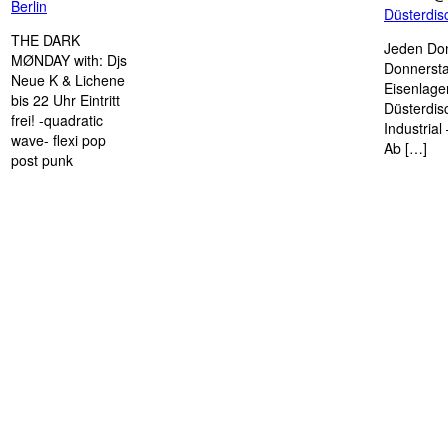
Berlin
Düsterdi
THE DARK
Jeden Don
MØNDAY with: Djs
Donnersta
Neue K & Lichene
Eisenlage
bis 22 Uhr Eintritt
Düsterdis
frei! -quadratic
Industria
wave- flexi pop
Ab […]
post punk