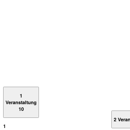
1
Veranstaltung
10
2 Vera
1