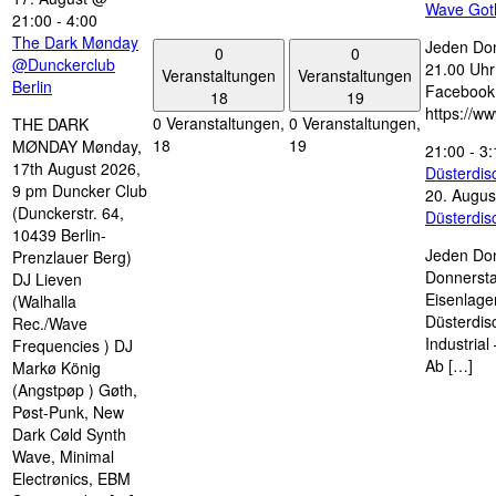
Wave Got
21:00
-
4:00
The Dark Mønday
Jeden Don
0
0
@Dunckerclub
21.00 Uhr 
Veranstaltungen
Veranstaltungen
Berlin
Facebook
18
19
https://w
0 Veranstaltungen,
0 Veranstaltungen,
THE DARK
18
19
MØNDAY Mønday,
21:00
-
3:
17th August 2026,
Düsterdi
9 pm Duncker Club
20. Augus
(Dunckerstr. 64,
Düsterdi
10439 Berlin-
Jeden Don
Prenzlauer Berg)
Donnersta
DJ Lieven
Eisenlage
(Walhalla
Düsterdis
Rec./Wave
Industria
Frequencies ) DJ
Ab […]
Markø König
(Angstpøp ) Gøth,
Pøst-Punk, New
Dark Cøld Synth
Wave, Minimal
Electrønics, EBM