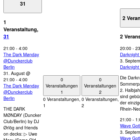
31
2 Vera
1
Veranstaltung,
31
2 Veran
21:00
-
4:00
20:00
-
23
The Dark Mønday
Darknigh
@Dunckerclub
3. Septe
Berlin
Darknigh
31. August @
Die Darkn
0
0
21:00
-
4:00
Sommerpau
Veranstaltungen
Veranstaltungen
The Dark Mønday
2. Halbjah
1
2
@Dunckerclub
sind gebün
Berlin
0 Veranstaltungen,
0 Veranstaltungen,
der einzi
1
2
THE DARK
Rhein-Nec
MØNDAY (Duncker
21:00
-
1:
Club/Berlin) by DJ
Wave Got
Ørlög and friends
3. Septe
on decks: ▷ Uwe
Wave Got