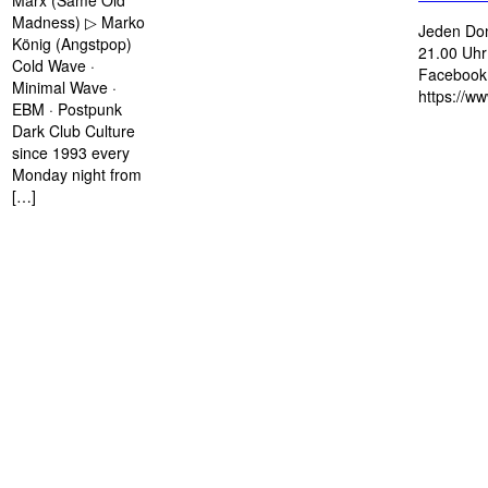
Marx (Same Old
Madness) ▷ Marko
Jeden Don
König (Angstpop)
21.00 Uhr 
Cold Wave ·
Facebook 
Minimal Wave ·
https://w
EBM · Postpunk
Dark Club Culture
since 1993 every
Monday night from
[…]