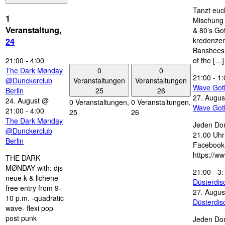
Tanzt euc
1
Mischung 
Veranstaltung,
& 80’s Go
kredenzen
24
Banshees,
21:00
-
4:00
of the […]
0
0
The Dark Mønday
21:00
-
1:
Veranstaltungen
Veranstaltungen
@Dunckerclub
Wave Got
25
26
Berlin
27. Augus
24. August @
0 Veranstaltungen,
0 Veranstaltungen,
Wave Got
21:00
-
4:00
25
26
The Dark Mønday
Jeden Don
@Dunckerclub
21.00 Uhr 
Berlin
Facebook
https://w
THE DARK
MØNDAY with: djs
21:00
-
3:
neue k & lichene
Düsterdi
free entry from 9-
27. Augus
10 p.m. -quadratic
Düsterdi
wave- flexi pop
post punk
Jeden Don