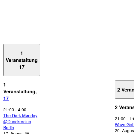
1
Veranstaltung
17
1
2 Vera
Veranstaltung,
17
2 Veran
21:00
-
4:00
The Dark Mønday
21:00
-
1:
@Dunckerclub
Wave Got
Berlin
20. Augus
17. August @