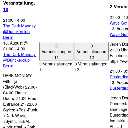
Veranstaltung,
2 Veran
10
21:00
-
1:
21:00
-
4:00
Wave Got
The Dark Mønday
13. Augus
@Dunckerclub
Wave Got
Berlin
10. August @
Jeden Don
0
0
21:00
-
4:00
21.00 Uhr 
Veranstaltungen
Veranstaltungen
The Dark Mønday
Facebook
11
12
@Dunckerclub
https://w
0 Veranstaltungen,
0 Veranstaltungen,
Berlin
11
12
21:00
-
3:
DARK MONDAY
Düsterdi
with Ilija
13. Augus
(BlackWeb) 22.00-
Düsterdi
04.00 Times:
Jeden Don
Doors: 21.00 Free
Donnersta
Entrance 21-22.00
Eisenlage
Styles: +Post-Punk,
Düsterdis
+Dark Wave,
Industria
+Synth, +EBM,
Ab […]
+Industrial, +Goth