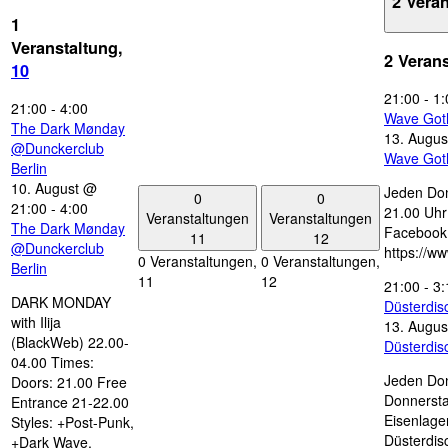
2 Vera
1
Veranstaltung,
2 Veran
10
21:00
-
1:
21:00
-
4:00
Wave Got
The Dark Mønday
13. Augus
@Dunckerclub
Wave Got
Berlin
10. August @
Jeden Don
0
0
21:00
-
4:00
21.00 Uhr 
Veranstaltungen
Veranstaltungen
The Dark Mønday
Facebook
11
12
@Dunckerclub
https://w
0 Veranstaltungen,
0 Veranstaltungen,
Berlin
11
12
21:00
-
3:
DARK MONDAY
Düsterdi
with Ilija
13. Augus
(BlackWeb) 22.00-
Düsterdi
04.00 Times:
Jeden Don
Doors: 21.00 Free
Donnersta
Entrance 21-22.00
Eisenlage
Styles: +Post-Punk,
Düsterdis
+Dark Wave,