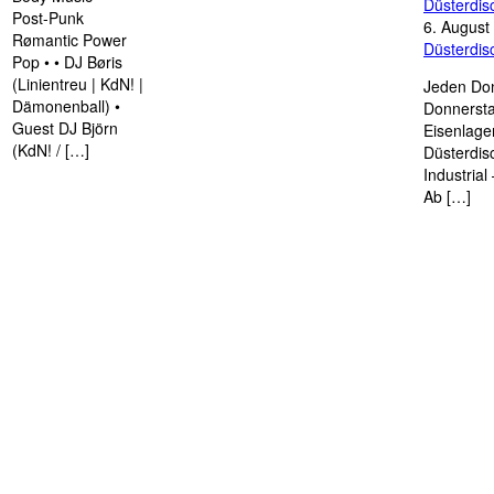
Düsterdi
Post-Punk
6. August
Rømantic Power
Düsterdi
Pop • • DJ Børis
(Linientreu | KdN! |
Jeden Don
Dämonenball) •
Donnersta
Guest DJ Björn
Eisenlage
(KdN! / […]
Düsterdis
Industria
Ab […]