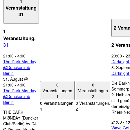
1
Veranstaltung
31
2 Vera
1
Veranstaltung,
31
2 Veran
21:00
-
4:00
20:00
-
23
The Dark Mønday
Darknigh
@Dunckerclub
3. Septe
Berlin
Darknigh
31. August @
Die Darkn
0
0
21:00
-
4:00
Sommerpau
Veranstaltungen
Veranstaltungen
The Dark Mønday
2. Halbjah
1
2
@Dunckerclub
sind gebün
Berlin
0 Veranstaltungen,
0 Veranstaltungen,
der einzi
1
2
THE DARK
Rhein-Nec
MØNDAY (Duncker
21:00
-
1:
Club/Berlin) by DJ
Wave Got
Ørlög and friends