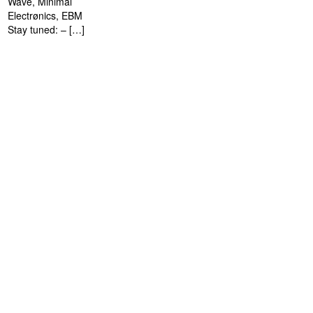
Wave, Minimal
Electrønics, EBM
Stay tuned: – […]