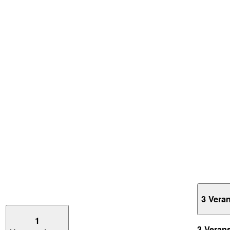
3 Vera
1
3 Veran