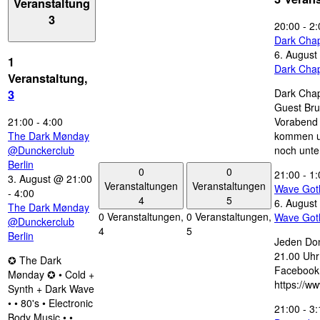
Veranstaltung
3
20:00
-
2:
Dark Chap
6. August
1
Dark Chap
Veranstaltung,
Dark Chap
3
Guest Bru
21:00
-
4:00
Vorabend 
The Dark Mønday
kommen u
@Dunckerclub
noch unte
Berlin
0
0
21:00
-
1:
3. August @ 21:00
Veranstaltungen
Veranstaltungen
Wave Got
-
4:00
4
5
6. August
The Dark Mønday
0 Veranstaltungen,
0 Veranstaltungen,
Wave Got
@Dunckerclub
4
5
Berlin
Jeden Don
21.00 Uhr 
✪ The Dark
Facebook
Mønday ✪ • Cold +
https://w
Synth + Dark Wave
• • 80's • Electronic
21:00
-
3:
Body Music • •