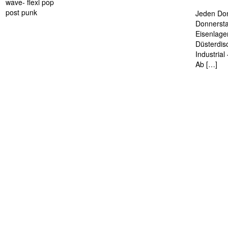
wave- flexi pop
post punk
Jeden Don
Donnersta
Eisenlage
Düsterdis
Industria
Ab […]