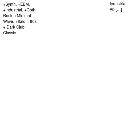
Industria
+Synth, +EBM,
Ab […]
+Industrial, +Goth
Rock, +Minimal
Wave, +Italo, +80s,
+ Dark Club
Classix.