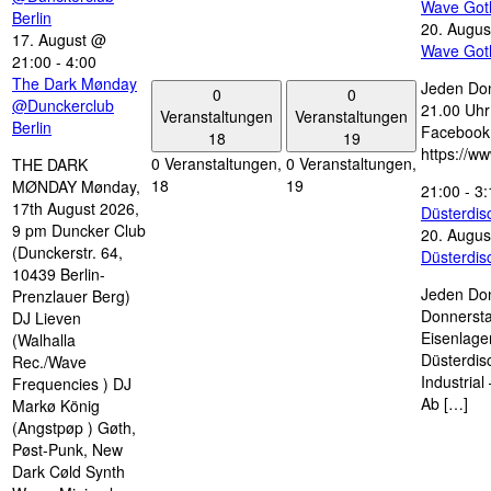
Wave Got
Berlin
20. Augus
17. August @
Wave Got
21:00
-
4:00
The Dark Mønday
Jeden Don
0
0
@Dunckerclub
21.00 Uhr 
Veranstaltungen
Veranstaltungen
Berlin
Facebook
18
19
https://w
0 Veranstaltungen,
0 Veranstaltungen,
THE DARK
18
19
MØNDAY Mønday,
21:00
-
3:
17th August 2026,
Düsterdi
9 pm Duncker Club
20. Augus
(Dunckerstr. 64,
Düsterdi
10439 Berlin-
Jeden Don
Prenzlauer Berg)
Donnersta
DJ Lieven
Eisenlage
(Walhalla
Düsterdis
Rec./Wave
Industria
Frequencies ) DJ
Ab […]
Markø König
(Angstpøp ) Gøth,
Pøst-Punk, New
Dark Cøld Synth