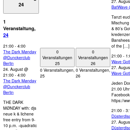
27. Augus
24
BatWave 
Tanzt euc
1
Mischung 
Veranstaltung,
& 80’s Go
kredenzen
24
Banshees,
21:00
-
4:00
of the […]
0
0
The Dark Mønday
21:00
-
1:
Veranstaltungen
Veranstaltungen
@Dunckerclub
Wave Got
25
26
Berlin
27. Augus
24. August @
0 Veranstaltungen,
0 Veranstaltungen,
Wave Got
21:00
-
4:00
25
26
The Dark Mønday
Jeden Don
@Dunckerclub
21.00 Uhr 
Berlin
Facebook
https://w
THE DARK
MØNDAY with: djs
21:00
-
3:
neue k & lichene
Düsterdi
free entry from 9-
27. Augus
10 p.m. -quadratic
Düsterdi