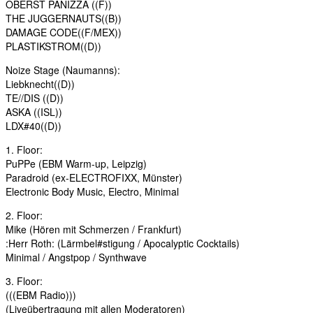
OBERST PANIZZA ((F))
THE JUGGERNAUTS((B))
DAMAGE CODE((F/MEX))
PLASTIKSTROM((D))
Noize Stage (Naumanns):
Liebknecht((D))
TE//DIS ((D))
ASKA ((ISL))
LDX#40((D))
1. Floor:
PuPPe (EBM Warm-up, Leipzig)
Paradroid (ex-ELECTROFIXX, Münster)
Electronic Body Music, Electro, Minimal
2. Floor:
Mike (Hören mit Schmerzen / Frankfurt)
:Herr Roth: (Lärmbel#stigung / Apocalyptic Cocktails)
Minimal / Angstpop / Synthwave
3. Floor:
(((EBM Radio)))
(Liveübertragung mit allen Moderatoren)