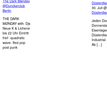
The Dark Mønday
Düsterdi
@Dunckerclub
30. Juli 
Berlin
Düsterdi
THE DARK
Jeden Don
MØNDAY with: Djs
Donnersta
Neue K & Lichene
Eisenlage
bis 22 Uhr Eintritt
Düsterdis
frei! -quadratic
Industria
wave- flexi pop
Ab […]
post punk