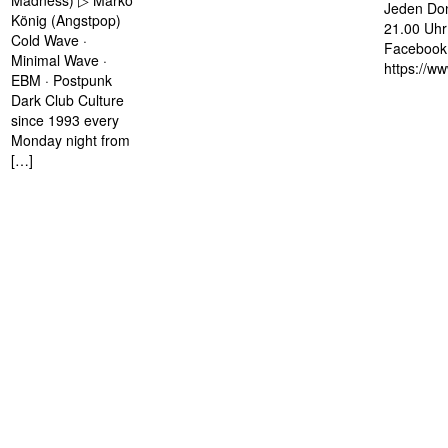
Madness) ▷ Marko
Jeden Don
König (Angstpop)
21.00 Uhr 
Cold Wave ·
Facebook 
Minimal Wave ·
https://w
EBM · Postpunk
Dark Club Culture
since 1993 every
Monday night from
[…]