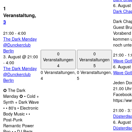
6. August
1
Dark Chap
Veranstaltung,
Dark Chap
3
Guest Bru
21:00
-
4:00
Vorabend 
The Dark Mønday
kommen u
@Dunckerclub
noch unte
Berlin
0
0
21:00
-
1:
3. August @ 21:00
Veranstaltungen
Veranstaltungen
Wave Got
-
4:00
4
5
6. August
The Dark Mønday
0 Veranstaltungen,
0 Veranstaltungen,
Wave Got
@Dunckerclub
4
5
Berlin
Jeden Don
21.00 Uhr 
✪ The Dark
Facebook
Mønday ✪ • Cold +
https://w
Synth + Dark Wave
• • 80's • Electronic
21:00
-
3:
Body Music • •
Düsterdi
Post-Punk
6. August
Rømantic Power
Düsterdi
Pop • • DJ Børis