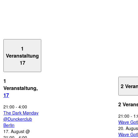
1
Veranstaltung
17
1
2 Vera
Veranstaltung,
17
2 Veran
21:00
-
4:00
The Dark Mønday
21:00
-
1:
@Dunckerclub
Wave Got
Berlin
20. Augus
17. August @
Wave Got
21:00
-
4:00