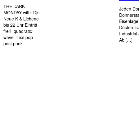
THE DARK
Jeden Don
MØNDAY with: Djs
Donnersta
Neue K & Lichene
Eisenlage
bis 22 Uhr Eintritt
Düsterdis
frei! -quadratic
Industria
wave- flexi pop
Ab […]
post punk