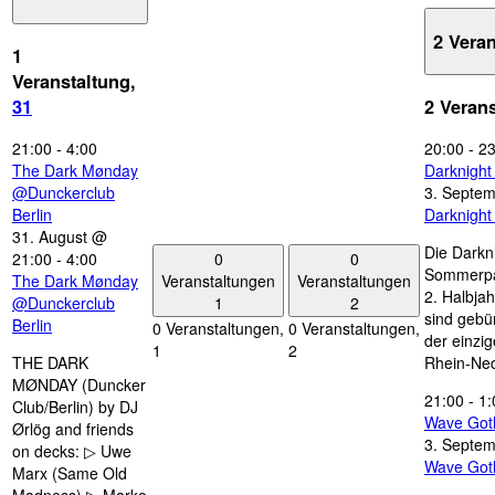
2 Vera
1
Veranstaltung,
31
2 Veran
21:00
-
4:00
20:00
-
23
The Dark Mønday
Darknigh
@Dunckerclub
3. Septe
Berlin
Darknigh
31. August @
Die Darkn
0
0
21:00
-
4:00
Sommerpau
Veranstaltungen
Veranstaltungen
The Dark Mønday
2. Halbjah
1
2
@Dunckerclub
sind gebün
Berlin
0 Veranstaltungen,
0 Veranstaltungen,
der einzi
1
2
THE DARK
Rhein-Nec
MØNDAY (Duncker
21:00
-
1:
Club/Berlin) by DJ
Wave Got
Ørlög and friends
3. Septe
on decks: ▷ Uwe
Wave Got
Marx (Same Old