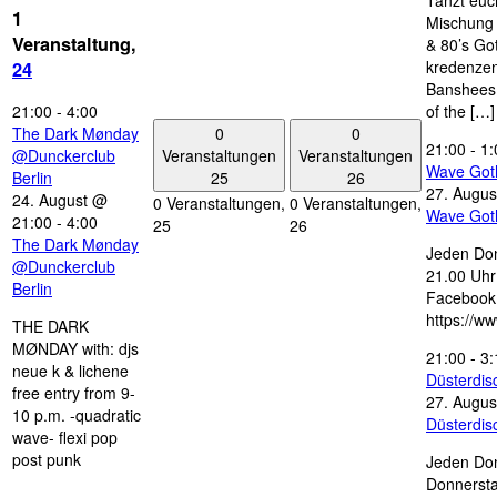
Tanzt euc
1
Mischung 
Veranstaltung,
& 80’s Go
kredenzen
24
Banshees,
21:00
-
4:00
of the […]
0
0
The Dark Mønday
21:00
-
1:
Veranstaltungen
Veranstaltungen
@Dunckerclub
Wave Got
25
26
Berlin
27. Augus
24. August @
0 Veranstaltungen,
0 Veranstaltungen,
Wave Got
21:00
-
4:00
25
26
The Dark Mønday
Jeden Don
@Dunckerclub
21.00 Uhr 
Berlin
Facebook
https://w
THE DARK
MØNDAY with: djs
21:00
-
3:
neue k & lichene
Düsterdi
free entry from 9-
27. Augus
10 p.m. -quadratic
Düsterdi
wave- flexi pop
post punk
Jeden Don
Donnersta