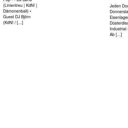
(Linientreu | KdN! |
Jeden Don
Dämonenball) •
Donnersta
Guest DJ Björn
Eisenlage
(KdN! / […]
Düsterdis
Industria
Ab […]