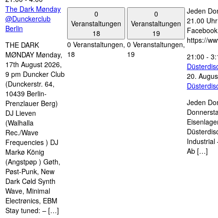
The Dark Mønday
Jeden Don
0
0
@Dunckerclub
21.00 Uhr 
Veranstaltungen
Veranstaltungen
Berlin
Facebook
18
19
https://w
0 Veranstaltungen,
0 Veranstaltungen,
THE DARK
18
19
MØNDAY Mønday,
21:00
-
3:
17th August 2026,
Düsterdi
9 pm Duncker Club
20. Augus
(Dunckerstr. 64,
Düsterdi
10439 Berlin-
Jeden Don
Prenzlauer Berg)
Donnersta
DJ Lieven
Eisenlage
(Walhalla
Düsterdis
Rec./Wave
Industria
Frequencies ) DJ
Ab […]
Markø König
(Angstpøp ) Gøth,
Pøst-Punk, New
Dark Cøld Synth
Wave, Minimal
Electrønics, EBM
Stay tuned: – […]