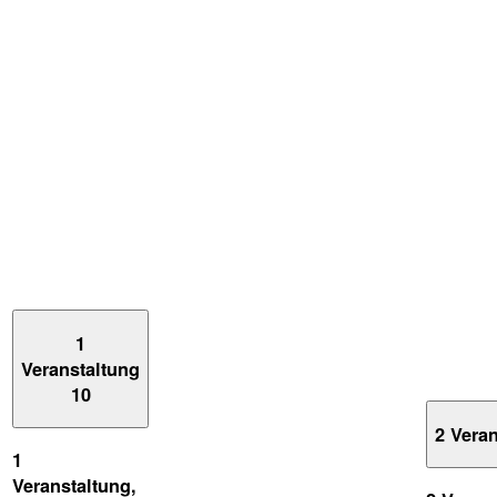
1
Veranstaltung
10
2 Vera
1
Veranstaltung,