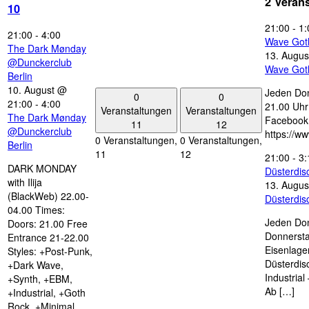
2 Veran
10
21:00
-
1:
21:00
-
4:00
Wave Got
The Dark Mønday
13. Augus
@Dunckerclub
Wave Got
Berlin
10. August @
Jeden Don
0
0
21:00
-
4:00
21.00 Uhr 
Veranstaltungen
Veranstaltungen
The Dark Mønday
Facebook
11
12
@Dunckerclub
https://w
0 Veranstaltungen,
0 Veranstaltungen,
Berlin
11
12
21:00
-
3:
DARK MONDAY
Düsterdi
with Ilija
13. Augus
(BlackWeb) 22.00-
Düsterdi
04.00 Times:
Jeden Don
Doors: 21.00 Free
Donnersta
Entrance 21-22.00
Eisenlage
Styles: +Post-Punk,
Düsterdis
+Dark Wave,
Industria
+Synth, +EBM,
Ab […]
+Industrial, +Goth
Rock, +Minimal