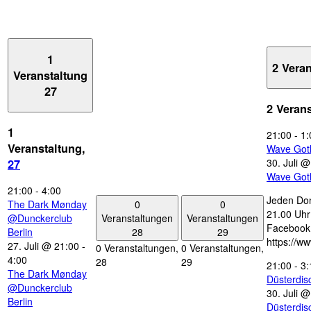
1
2 Vera
Veranstaltung
27
2 Veran
1
21:00
-
1:
Veranstaltung,
Wave Got
30. Juli 
27
Wave Got
21:00
-
4:00
Jeden Don
0
0
The Dark Mønday
21.00 Uhr 
Veranstaltungen
Veranstaltungen
@Dunckerclub
Facebook
28
29
Berlin
https://w
27. Juli @ 21:00
-
0 Veranstaltungen,
0 Veranstaltungen,
4:00
28
29
21:00
-
3:
The Dark Mønday
Düsterdi
@Dunckerclub
30. Juli 
Berlin
Düsterdi