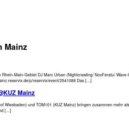
m Mainz
m Rhein-Main-Gebiet DJ Marc Urban (Nightcrawling/ NoxFeratu/ Wave-Goti
inz.reservix.de/p/reservix/event/2541088 Das […]
 @KUZ Mainz
thof Wiesbaden) und TOM101 (KUZ Mainz) bringen zusammen mehr als f
nd […]